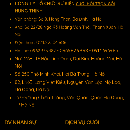
CÔNG TY TỔ CHỨC SỰ KIỆN
CƯỚI HỎI TRỌN GÓI
HƯNG THỊNH
Văn phòng: Số 8, Hàng Than, Ba Đình, Hà Nội
Kho: Số 22/28 Ngõ 93 Hoàng Văn Thái, Thanh Xuân, Hà
Nội
024.22.104.888
Điện thoại:
- 0966.82.99.98 - 0913.6969.85
Hotline: 0962.333.382
No1 M6BTT6 Bắc Linh Đàm, Đại Kim, Hoàng Mai, Hà
Nội
Số 250 Phố Minh Khai, Hai Bà Trưng, Hà Nội
82, LK6B, Làng Việt Kiều, Nguyễn Văn Lộc, Mộ Lao,
Hà Đông, Hà Nội
137 Đường Chiến Thắng, Văn Quán, Quận Hà Đông,
TP Hà Nội
DV NHÂN SỰ
DỊCH VỤ CƯỚI