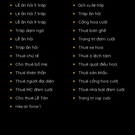
Lễ ăn hỏi 5 tráp
Dịch vụ bê tráp
Lê ăn hỏi 7 tráp
Tráp ăn hỏi
Lễ ăn hỏi 9 tráp
Cổng hoa cưới
Tráp dạm ngõ
Thuê bàn ghế
Lễ ăn hỏi
Trang trí đám cưới
Tráp ăn hỏi
Thuê xe hoa
Thuê chú rể
Thuê ô lệch tâm
Cho thuê bố mẹ
Thuê quạt điều hoà
Thuê thiên thần
Thuê sân khấu
Thuê người đại diện
Thuê cổng hoa cưới
Thuê MC đám cưới
Thuê nhà bạt đám cưới
Cho thuê Lễ Tân
Trang trí rạp cưới
nike air force 1