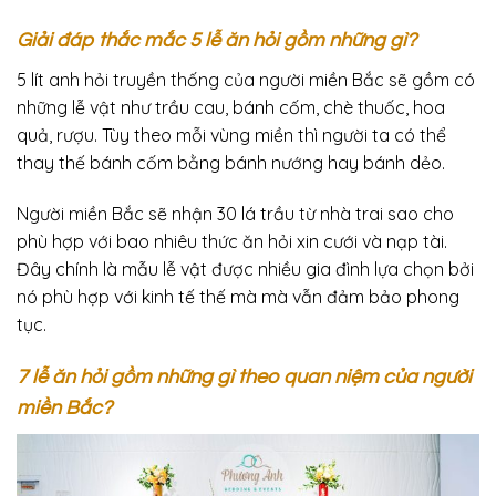
Giải đáp thắc mắc 5 lễ ăn hỏi gồm những gì?
5 lít anh hỏi truyền thống của người miền Bắc sẽ gồm có
những lễ vật như trầu cau, bánh cốm, chè thuốc, hoa
quả, rượu. Tùy theo mỗi vùng miền thì người ta có thể
thay thế bánh cốm bằng bánh nướng hay bánh dẻo.
Người miền Bắc sẽ nhận 30 lá trầu từ nhà trai sao cho
phù hợp với bao nhiêu thức ăn hỏi xin cưới và nạp tài.
Đây chính là mẫu lễ vật được nhiều gia đình lựa chọn bởi
nó phù hợp với kinh tế thế mà mà vẫn đảm bảo phong
tục.
7 lễ ăn hỏi gồm những gì theo quan niệm của người
miền Bắc?