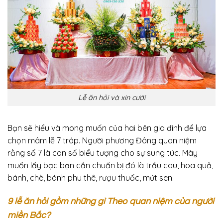
Lễ ăn hỏi và xin cưới
Bạn sẽ hiểu và mong muốn của hai bên gia đình để lựa
chọn mâm lễ 7 tráp. Người phương Đông quan niệm
rằng số 7 là con số biểu tượng cho sự sung túc. Mày
muốn lấy bạc bạn cần chuẩn bị đó là trầu cau, hoa quả,
bánh, chè, bánh phu thê, rượu thuốc, mứt sen.
9 lễ ăn hỏi gồm những gì Theo quan niệm của người
miền Bắc?