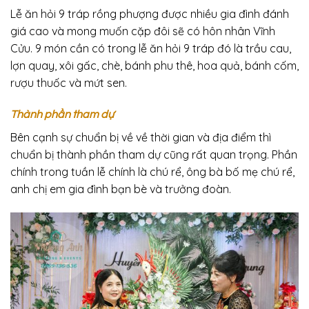
Lễ ăn hỏi 9 tráp rồng phượng được nhiều gia đình đánh
giá cao và mong muốn cặp đôi sẽ có hôn nhân Vĩnh
Cửu. 9 món cần có trong lễ ăn hỏi 9 tráp đó là trầu cau,
lợn quay, xôi gấc, chè, bánh phu thê, hoa quả, bánh cốm,
rượu thuốc và mứt sen.
Thành phần tham dự
Bên cạnh sự chuẩn bị về về thời gian và địa điểm thì
chuẩn bị thành phần tham dự cũng rất quan trọng. Phần
chính trong tuần lễ chính là chú rể, ông bà bố mẹ chú rể,
anh chị em gia đình bạn bè và trưởng đoàn.