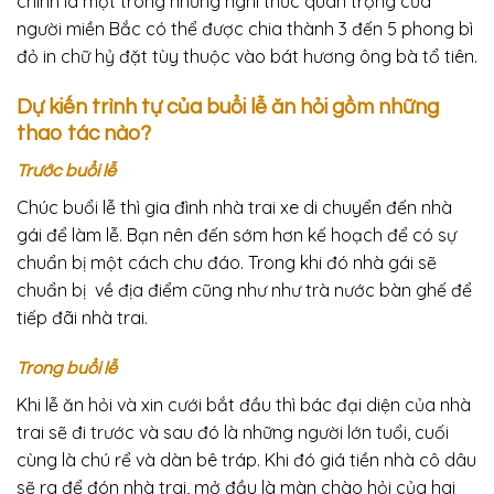
chính là một trong những nghi thức quan trọng của
người miền Bắc có thể được chia thành 3 đến 5 phong bì
đỏ in chữ hỷ đặt tùy thuộc vào bát hương ông bà tổ tiên.
Dự kiến trình tự của buổi lễ ăn hỏi gồm những
thao tác nào?
Trước buổi lễ
Chúc buổi lễ thì gia đình nhà trai xe di chuyển đến nhà
gái để làm lễ. Bạn nên đến sớm hơn kế hoạch để có sự
chuẩn bị một cách chu đáo. Trong khi đó nhà gái sẽ
chuẩn bị về địa điểm cũng như như trà nước bàn ghế để
tiếp đãi nhà trai.
Trong buổi lễ
Khi lễ ăn hỏi và xin cưới bắt đầu thì bác đại diện của nhà
trai sẽ đi trước và sau đó là những người lớn tuổi, cuối
cùng là chú rể và dàn bê tráp. Khi đó giá tiền nhà cô dâu
sẽ ra để đón nhà trai, mở đầu là màn chào hỏi của hai