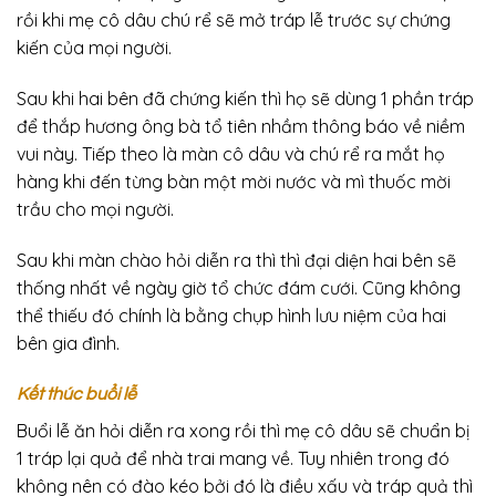
rồi khi mẹ cô dâu chú rể sẽ mở tráp lễ trước sự chứng
kiến của mọi người.
Sau khi hai bên đã chứng kiến thì họ sẽ dùng 1 phần tráp
để thắp hương ông bà tổ tiên nhầm thông báo về niềm
vui này. Tiếp theo là màn cô dâu và chú rể ra mắt họ
hàng khi đến từng bàn một mời nước và mì thuốc mời
trầu cho mọi người.
Sau khi màn chào hỏi diễn ra thì thì đại diện hai bên sẽ
thống nhất về ngày giờ tổ chức đám cưới. Cũng không
thể thiếu đó chính là bằng chụp hình lưu niệm của hai
bên gia đình.
Kết thúc buổi lễ
Buổi lễ ăn hỏi diễn ra xong rồi thì mẹ cô dâu sẽ chuẩn bị
1 tráp lại quả để nhà trai mang về. Tuy nhiên trong đó
không nên có đào kéo bởi đó là điều xấu và tráp quả thì