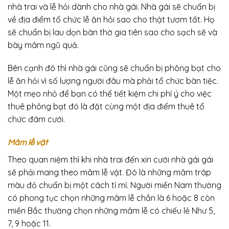
nhà trai và lễ hỏi dành cho nhà gái. Nhà gái sẽ chuẩn bị
về địa điểm tổ chức lễ ăn hỏi sao cho thật tươm tất. Họ
sẽ chuẩn bị lau dọn bàn thờ gia tiên sao cho sạch sẽ và
bày mâm ngũ quả.
Bên cạnh đó thì nhà gái cũng sẽ chuẩn bị phông bạt cho
lễ ăn hỏi vì số lượng người đâu mà phải tổ chức bàn tiệc.
Một mẹo nhỏ để bạn có thể tiết kiệm chi phí ý cho việc
thuê phông bạt đó là đặt cùng một địa điểm thuê tổ
chức đám cưới.
Mâm lễ vật
Theo quan niệm thì khi nhà trai đến xin cưới nhà gái gái
sẽ phải mang theo mâm lễ vật. Đó là những mâm tráp
màu đỏ chuẩn bị một cách tỉ mỉ. Người miền Nam thường
có phong tục chọn những mâm lễ chắn là 6 hoặc 8 còn
miền Bắc thường chọn những mâm lễ có chiếu lẻ Như 5,
7, 9 hoặc 11.