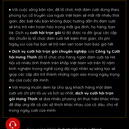
♦ Với cuộc sống bận rộn, để tổ chức một đám cưới đúng theo
phong tục cổ truyền của người Việt Nam sẽ mất rất nhiều thời
gian, đặc biệt nếu bạn không được hướng dẫn thì đám cưới
sẽ khó trở nên hoàn hảo trong mắt gia đình, họ hàng, bạn
bè. Dịch vụ
cưới hỏi trọn gói
từ đó được ra đời giúp các cặp
đôi chuẩn bị tổ chức đám cưới tiết kiệm thời gian, chi phí.
Ngày vui của hại bạn sẽ trở nên vẹn toàn hơn bao giờ hết.
♦
Dịch vụ cưới hỏi trọn gói chuyên nghiệp
của
Công ty Cưới
hỏi Hưng Thịnh
đã tổ chức cho hàng ngàn đám cưới tại Hà
Nội và nhiều tỉnh thành trên khắp Việt Nam với trên 10 năm
kinh nghiệm trong nghề cùng đội ngũ nhân sự sáng tạo sẽ
giúp các cặp đôi trở thành những ngôi sao trong ngày trọng
đại của cuộc đời mình.
♦ Với mong muốn đem lại cho quý khách hàng một đám
cưới với chi phí tối ưu và lịch sự nhất,
dịch vụ cưới hỏi trọn
gói Hưng Thịnh
sẽ đưa nhiều phương án thực hiện khác nhau
để đáp ứng tất cả các sở thích khác nhau của cô dâu, chú rể
trong ngày cưới của mình.