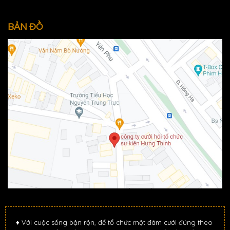
BẢN ĐỒ
♦ Với cuộc sống bận rộn, để tổ chức một đám cưới đúng theo