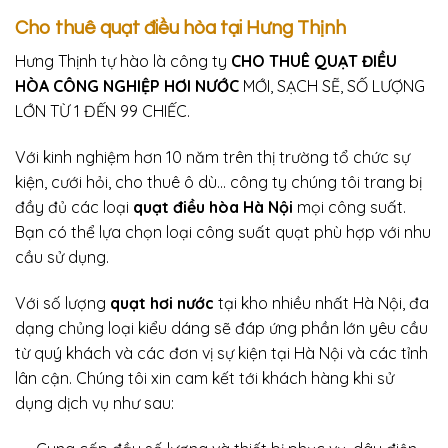
Cho thuê quạt điều hòa tại Hưng Thịnh
Hưng Thịnh tự hào là công ty
CHO THUÊ QUẠT ĐIỀU
HÒA CÔNG NGHIỆP HƠI NƯỚC
MỚI, SẠCH SẼ, SỐ LƯỢNG
LỚN TỪ 1 ĐẾN 99 CHIẾC.
Với kinh nghiệm hơn 10 năm trên thị trường tổ chức sự
kiện, cưới hỏi, cho thuê ô dù… công ty chúng tôi trang bị
đầy đủ các loại
quạt điều hòa Hà Nội
mọi công suất.
Bạn có thể lựa chọn loại công suất quạt phù hợp với nhu
cầu sử dụng.
Với số lượng
quạt hơi nước
tại kho nhiều nhất Hà Nội, đa
dạng chủng loại kiểu dáng sẽ đáp ứng phần lớn yêu cầu
từ quý khách và các đơn vị sự kiện tại Hà Nội và các tỉnh
lân cận. Chúng tôi xin cam kết tới khách hàng khi sử
dụng dịch vụ như sau: