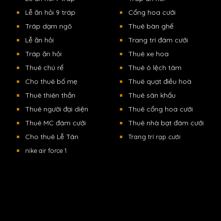
Lễ ăn hỏi 9 tráp
Cổng hoa cưới
Tráp dạm ngõ
Thuê bàn ghế
Lễ ăn hỏi
Trang trí đám cưới
Tráp ăn hỏi
Thuê xe hoa
Thuê chú rể
Thuê ô lệch tâm
Cho thuê bố mẹ
Thuê quạt điều hoà
Thuê thiên thần
Thuê sân khấu
Thuê người đại diện
Thuê cổng hoa cưới
Thuê MC đám cưới
Thuê nhà bạt đám cưới
Cho thuê Lễ Tân
Trang trí rạp cưới
nike air force 1