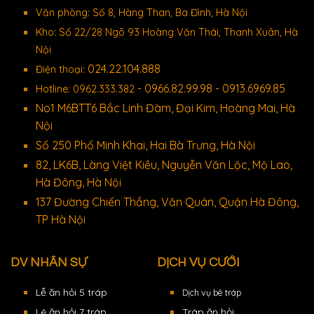
Văn phòng: Số 8, Hàng Than, Ba Đình, Hà Nội
Kho: Số 22/28 Ngõ 93 Hoàng Văn Thái, Thanh Xuân, Hà
Nội
024.22.104.888
Điện thoại:
- 0966.82.99.98 - 0913.6969.85
Hotline: 0962.333.382
No1 M6BTT6 Bắc Linh Đàm, Đại Kim, Hoàng Mai, Hà
Nội
Số 250 Phố Minh Khai, Hai Bà Trưng, Hà Nội
82, LK6B, Làng Việt Kiều, Nguyễn Văn Lộc, Mộ Lao,
Hà Đông, Hà Nội
137 Đường Chiến Thắng, Văn Quán, Quận Hà Đông,
TP Hà Nội
DV NHÂN SỰ
DỊCH VỤ CƯỚI
Lễ ăn hỏi 5 tráp
Dịch vụ bê tráp
Lê ăn hỏi 7 tráp
Tráp ăn hỏi