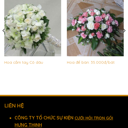
Hoa cầm tay Cô dâu
Hoa để bàn: 35.000đ/bát
LIÊN HỆ
CÔNG TY TỔ CHỨC SỰ KIỆN
CƯỚI HỎI TRỌN GÓI
HƯNG THỊNH