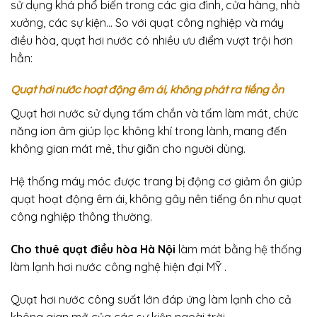
sử dụng khá phổ biến trong các gia đình, cửa hàng, nhà
xưởng, các sự kiện… So với quạt công nghiệp và máy
điều hòa, quạt hơi nước có nhiều ưu điểm vượt trội hơn
hẳn:
Quạt hơi nước hoạt động êm ái, không phát ra tiếng ồn
Quạt hơi nước sử dụng tấm chắn và tấm làm mát, chức
năng ion âm giúp lọc không khí trong lành, mang đến
không gian mát mẻ, thư giãn cho người dùng.
Hệ thống máy móc được trang bị động cơ giảm ồn giúp
quạt hoạt động êm ái, không gây nên tiếng ồn như quạt
công nghiệp thông thường.
Cho thuê quạt điều hòa Hà Nội
làm mát bằng hệ thống
làm lạnh hơi nước công nghệ hiện đại MỸ .
Quạt hơi nước công suất lớn đáp ứng làm lạnh cho cả
không gian mở của các sự kiện ngoài trời.