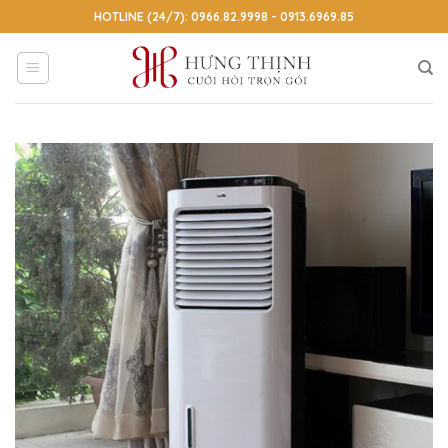
Skip
HOTLINE (24/7): 0966.82.9998 - 0913.6969.85
to
content