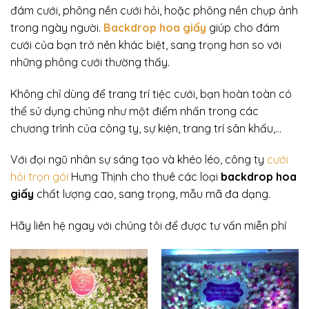
đám cưới, phông nền cưới hỏi, hoặc phông nền chụp ảnh
trong ngày người.
Backdrop hoa giấy
giúp cho đám
cưới của bạn trở nên khác biệt, sang trọng hơn so với
những phông cưới thường thấy.
Không chỉ dùng để trang trí tiệc cưới, bạn hoàn toàn có
thể sử dụng chúng như một điểm nhấn trong các
chương trình của công ty, sự kiện, trang trí sân khấu,…
Với đọi ngũ nhân sự sáng tạo và khéo léo, công ty
cưới
hỏi trọn gói
Hưng Thịnh cho thuê các loại
backdrop hoa
giấy
chất lượng cao, sang trọng, mẫu mã đa dạng.
Hãy liên hệ ngay với chúng tôi để được tư vấn miễn phí