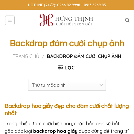
Skip
HOTLINE (24/7): 0966.82.9998 - 0913.6969.85
to
content
Backdrop đám cưới chụp ảnh
TRANG CHỦ
/
BACKDROP ĐÁM CƯỚI CHỤP ẢNH
LỌC
Backdrop hoa giấy đẹp cho đám cưới chất lượng
nhất
Trong nhiều đám cưới hiện nay, chắc hẳn bạn sẽ bắt
gặp các loại
backdrop hoa giấy
được dùng để trang trí