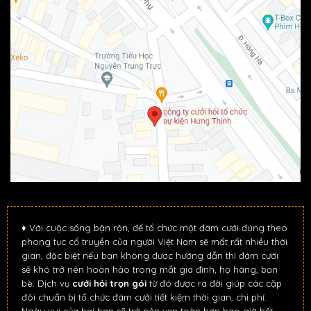
♦ Với cuộc sống bận rộn, để tổ chức một đám cưới đúng theo
phong tục cổ truyền của người Việt Nam sẽ mất rất nhiều thời
gian, đặc biệt nếu bạn không được hướng dẫn thì đám cưới
sẽ khó trở nên hoàn hảo trong mắt gia đình, họ hàng, bạn
bè. Dịch vụ
cưới hỏi trọn gói
từ đó được ra đời giúp các cặp
đôi chuẩn bị tổ chức đám cưới tiết kiệm thời gian, chi phí.
Ngày vui của hại bạn sẽ trở nên vẹn toàn hơn bao giờ hết.