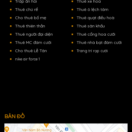
Tráp ăn hỏi
Thuê xe hoa
Thuê chú rể
Thuê ô lệch tâm
Cho thuê bố mẹ
Thuê quạt điều hoà
Thuê thiên thần
Thuê sân khấu
Thuê người đại diện
Thuê cổng hoa cưới
Thuê MC đám cưới
Thuê nhà bạt đám cưới
Cho thuê Lễ Tân
Trang trí rạp cưới
nike air force 1
BẢN ĐỒ