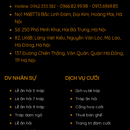
- 0966.82.99.98 - 0913.6969.85
Hotline: 0962.333.382
No1 M6BTT6 Bắc Linh Đàm, Đại Kim, Hoàng Mai, Hà
Nội
Số 250 Phố Minh Khai, Hai Bà Trưng, Hà Nội
82, LK6B, Làng Việt Kiều, Nguyễn Văn Lộc, Mộ Lao,
Hà Đông, Hà Nội
137 Đường Chiến Thắng, Văn Quán, Quận Hà Đông,
TP Hà Nội
DV NHÂN SỰ
DỊCH VỤ CƯỚI
Lễ ăn hỏi 5 tráp
Dịch vụ bê tráp
Lê ăn hỏi 7 tráp
Tráp ăn hỏi
Lễ ăn hỏi 9 tráp
Cổng hoa cưới
Tráp dạm ngõ
Thuê bàn ghế
Lễ ăn hỏi
Trang trí đám cưới