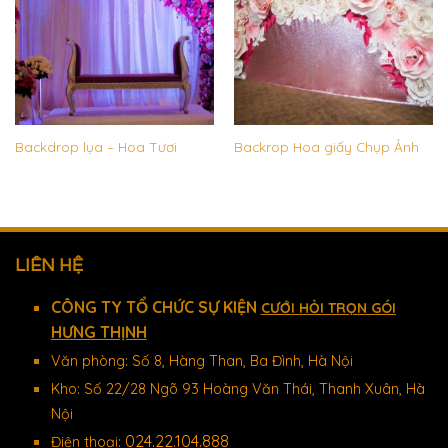
Backdrop lụa – Hoa Tươi
Backrop Hoa giấy Chụp Ảnh
LIÊN HỆ
CÔNG TY TỔ CHỨC SỰ KIỆN
CƯỚI HỎI TRỌN GÓI
HƯNG THỊNH
Văn phòng: Số 8, Hàng Than, Ba Đình, Hà Nội
Kho: Số 22/28 Ngõ 93 Hoàng Văn Thái, Thanh Xuân, Hà
Nội
024.22.104.888
Điện thoại: