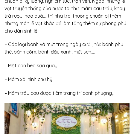
chuẩn bị kỹ lưỡng, nghiêm túc, trọn vẹn. Ngoài những lễ
vật truyền thống của nước ta như: mâm cau trầu, khay
trà rượu, hoa quả,… thì nhà trai thường chuẩn bị thêm
những món lễ vật khác để làm tăng thêm sự phong phú
cho dàn sính lễ.
– Các loại bánh và mứt trong ngày cưới, hỏi: bánh phu
thê, bánh cốm, bánh đậu xanh, mứt sen,…
– Một con heo sữa quay
– Mâm xôi hình chữ hỷ
– Mâm trầu cau được tiêm trang trí cánh phượng,…