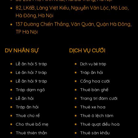
82, LK6B, Làng Việt Kiều, Nguyễn Văn Lộc, Mộ Lao,
Hà Đông, Hà Nội
137 Đường Chiến Thắng, Văn Quán, Quận Hà Đông,
TP Hà Nội
DV NHÂN SỰ
DỊCH VỤ CƯỚI
Lễ ăn hỏi 5 tráp
Dịch vụ bê tráp
Lê ăn hỏi 7 tráp
Tráp ăn hỏi
Lễ ăn hỏi 9 tráp
Cổng hoa cưới
Tráp dạm ngõ
Thuê bàn ghế
Lễ ăn hỏi
Trang trí đám cưới
Tráp ăn hỏi
Thuê xe hoa
Thuê chú rể
Thuê ô lệch tâm
Cho thuê bố mẹ
Thuê quạt điều hoà
Thuê thiên thần
Thuê sân khấu