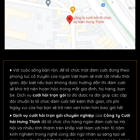
♦ Với cuộc sống bận rộn, để tổ chức một đám cưới đúng theo
phong tục cổ truyền của người Việt Nam sẽ mất rất nhiều thời
gian, đặc biệt nếu bạn không được hướng dẫn thì đám cưới
sẽ khó trở nên hoàn hảo trong mắt gia đình, họ hàng, bạn
bè. Dịch vụ
cưới hỏi trọn gói
từ đó được ra đời giúp các cặp
đôi chuẩn bị tổ chức đám cưới tiết kiệm thời gian, chi phí.
Ngày vui của hại bạn sẽ trở nên vẹn toàn hơn bao giờ hết.
♦
Dịch vụ cưới hỏi trọn gói chuyên nghiệp
của
Công ty Cưới
hỏi Hưng Thịnh
đã tổ chức cho hàng ngàn đám cưới tại Hà
Nội và nhiều tỉnh thành trên khắp Việt Nam với trên 10 năm
kinh nghiệm trong nghề cùng đội ngũ nhân sự sáng tạo sẽ