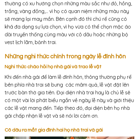
thường có xu hướng chọn những màu sắc như đỏ, hồng,
trắng, vàng đồng,… vì họ có quan niệm những màu này
sẽ mang lại may mắn. Bên cạnh đó thì chú rể cũng có
khá đa dạng sự lựa chọn, vì họ vừa có thể chọn mặc áo
dài truyền thống cùng màu với cô dâu hoặc những bộ
vest lịch lãm, bảnh trai.
Những nghi thức chính trong ngày lễ đính hôn
Nghi thức chào hỏi họ nhà gái và trao lễ vật
Khi đến nhà gái để làm lễ đính hôn, thông thường phụ rể
bên phía nhà trai sẽ bưng các mâm quả, lễ vật đặt lên
trước bàn thờ gia tiên. Đại diện nhà trai hay là chủ lễ sẽ
có một vài lời phát biểu ngắn về ngày lễ này và giới thiệu
các lễ vật mang đến. Tiếp theo đó, đại diện bên họ nhà
gái chấp nhận lễ vật và sẽ nói lời cảm ơn.
Cô dâu ra mắt gia đình hai họ nhà trai và gái