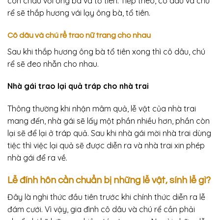
con cháu với ông bà và tổ tiên. Tiếp theo, cô dâu và chú
rể sẽ thắp hương vái lạy ông bà, tổ tiên.
Cô dâu và chú rể trao nữ trang cho nhau
Sau khi thắp hương ông bà tổ tiên xong thì cô dâu, chú
rể sẽ đeo nhẫn cho nhau.
Nhà gái trao lại quả tráp cho nhà trai
Thông thường khi nhận mâm quả, lễ vật của nhà trai
mang đến, nhà gái sẽ lấy một phần nhiều hơn, phần còn
lại sẽ để lại ở tráp quả. Sau khi nhà gái mời nhà trai dùng
tiệc thì việc lại quả sẽ được diễn ra và nhà trai xin phép
nhà gái để ra về.
Lễ đính hôn cần chuẩn bị những lễ vật, sính lễ gì?
Đây là nghi thức đầu tiên trước khi chính thức diễn ra lễ
đám cưới. Vì vậy, gia đình cô dâu và chú rể cần phải