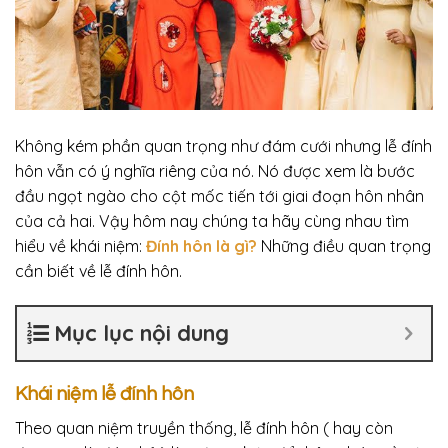
Không kém phần quan trọng như đám cưới nhưng lễ đính
hôn vẫn có ý nghĩa riêng của nó. Nó được xem là bước
đầu ngọt ngào cho cột mốc tiến tới giai đoạn hôn nhân
của cả hai. Vậy hôm nay chúng ta hãy cùng nhau tìm
hiểu về khái niệm:
Đính hôn là gì?
Những điều quan trọng
cần biết về lễ đính hôn.
Mục lục nội dung
Khái niệm lễ đính hôn
Theo quan niệm truyền thống, lễ đính hôn ( hay còn