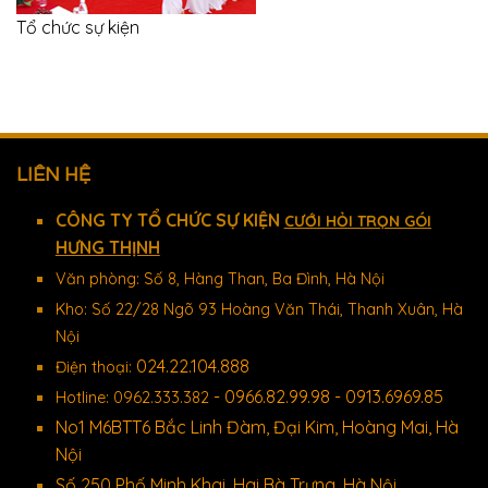
Tổ chức sự kiện
LIÊN HỆ
CÔNG TY TỔ CHỨC SỰ KIỆN
CƯỚI HỎI TRỌN GÓI
HƯNG THỊNH
Văn phòng: Số 8, Hàng Than, Ba Đình, Hà Nội
Kho: Số 22/28 Ngõ 93 Hoàng Văn Thái, Thanh Xuân, Hà
Nội
024.22.104.888
Điện thoại:
- 0966.82.99.98 - 0913.6969.85
Hotline: 0962.333.382
No1 M6BTT6 Bắc Linh Đàm, Đại Kim, Hoàng Mai, Hà
Nội
Số 250 Phố Minh Khai, Hai Bà Trưng, Hà Nội