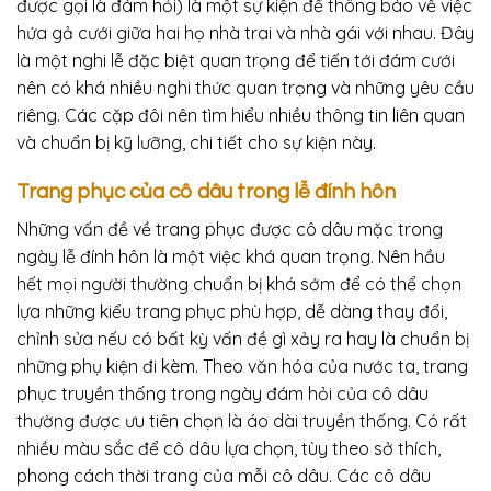
được gọi là đám hỏi) là một sự kiện để thông báo về việc
hứa gả cưới giữa hai họ nhà trai và nhà gái với nhau. Đây
là một nghi lễ đặc biệt quan trọng để tiến tới đám cưới
nên có khá nhiều nghi thức quan trọng và những yêu cầu
riêng. Các cặp đôi nên tìm hiểu nhiều thông tin liên quan
và chuẩn bị kỹ lưỡng, chi tiết cho sự kiện này.
Trang phục của cô dâu trong lễ đính hôn
Những vấn đề về trang phục được cô dâu mặc trong
ngày lễ đính hôn là một việc khá quan trọng. Nên hầu
hết mọi người thường chuẩn bị khá sớm để có thể chọn
lựa những kiểu trang phục phù hợp, dễ dàng thay đổi,
chỉnh sửa nếu có bất kỳ vấn đề gì xảy ra hay là chuẩn bị
những phụ kiện đi kèm. Theo văn hóa của nước ta, trang
phục truyền thống trong ngày đám hỏi của cô dâu
thường được ưu tiên chọn là áo dài truyền thống. Có rất
nhiều màu sắc để cô dâu lựa chọn, tùy theo sở thích,
phong cách thời trang của mỗi cô dâu. Các cô dâu