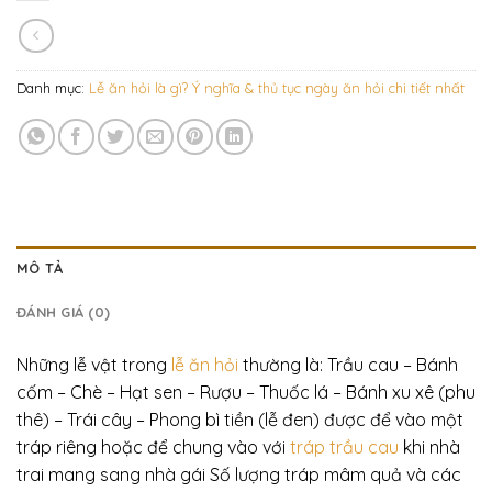
Danh mục:
Lễ ăn hỏi là gì? Ý nghĩa & thủ tục ngày ăn hỏi chi tiết nhất
MÔ TẢ
ĐÁNH GIÁ (0)
Những lễ vật trong
lễ ăn hỏi
thường là: Trầu cau – Bánh
cốm – Chè – Hạt sen – Rượu – Thuốc lá – Bánh xu xê (phu
thê) – Trái cây – Phong bì tiền (lễ đen) được để vào một
tráp riêng hoặc để chung vào với
tráp trầu cau
khi nhà
trai mang sang nhà gái Số lượng tráp mâm quả và các