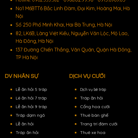
No1 M6BTT6 Bắc Linh Đàm, Đại Kim, Hoàng Mai, Hà
Nội
Số 250 Phố Minh Khai, Hai Bà Trưng, Hà Nội
82, LK6B, Làng Việt Kiều, Nguyễn Văn Lộc, Mộ Lao,
Hà Đông, Hà Nội
137 Đường Chiến Thắng, Văn Quán, Quận Hà Đông,
TP Hà Nội
DV NHÂN SỰ
DỊCH VỤ CƯỚI
Lễ ăn hỏi 5 tráp
Dịch vụ bê tráp
Lê ăn hỏi 7 tráp
Tráp ăn hỏi
Lễ ăn hỏi 9 tráp
Cổng hoa cưới
Tráp dạm ngõ
Thuê bàn ghế
Lễ ăn hỏi
Trang trí đám cưới
Tráp ăn hỏi
Thuê xe hoa