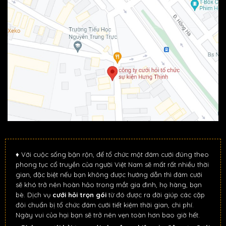
♦ Với cuộc sống bận rộn, để tổ chức một đám cưới đúng theo
phong tục cổ truyền của người Việt Nam sẽ mất rất nhiều thời
gian, đặc biệt nếu bạn không được hướng dẫn thì đám cưới
sẽ khó trở nên hoàn hảo trong mắt gia đình, họ hàng, bạn
bè. Dịch vụ
cưới hỏi trọn gói
từ đó được ra đời giúp các cặp
đôi chuẩn bị tổ chức đám cưới tiết kiệm thời gian, chi phí.
Ngày vui của hại bạn sẽ trở nên vẹn toàn hơn bao giờ hết.