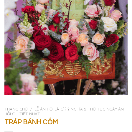
TRANG CHỦ
/
LỄ ĂN HỎI LÀ GÌ? Ý NGHĨA & THỦ TỤC NGÀY ĂN
HỎI CHI TIẾT NHẤT
TRÁP BÁNH CỐM