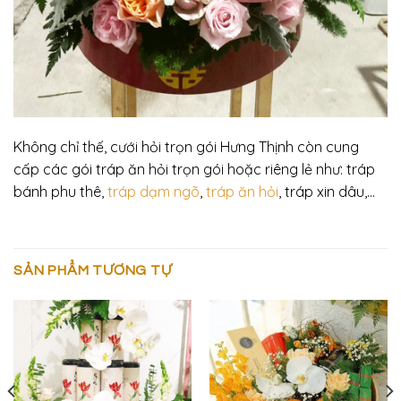
Không chỉ thế, cưới hỏi trọn gói Hưng Thịnh còn cung
cấp các gói tráp ăn hỏi trọn gói hoặc riêng lẻ như: tráp
bánh phu thê,
tráp dạm ngõ
,
tráp ăn hỏi
, tráp xin dâu,…
SẢN PHẨM TƯƠNG TỰ