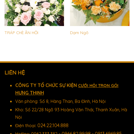
TRÁP CHÈ ĂN HỎI
Dạm Ngõ
LIÊN HỆ
CÔNG TY TỔ CHỨC SỰ KIỆN
CƯỚI HỎI TRỌN GÓI
HƯNG THỊNH
Văn phòng: Số 8, Hàng Than, Ba Đình, Hà Nội
Kho: Số 22/28 Ngõ 93 Hoàng Văn Thái, Thanh Xuân, Hà
Nội
024.22.104.888
Điện thoại:
- 0966.82.99.98 - 0913.6969.85
Hotline: 0962.333.382