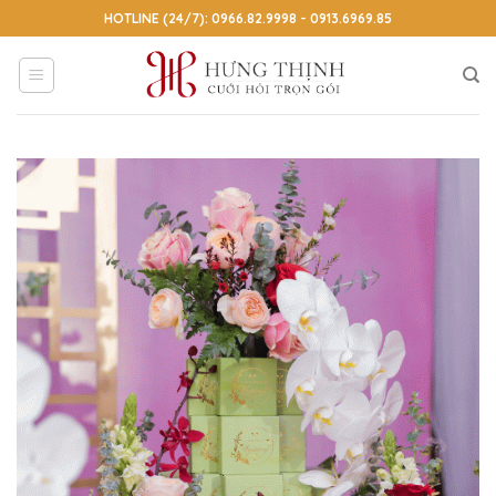
Skip
HOTLINE (24/7): 0966.82.9998 - 0913.6969.85
to
content