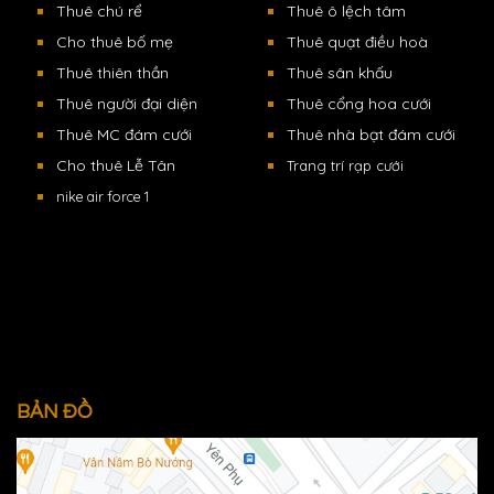
Thuê chú rể
Thuê ô lệch tâm
Cho thuê bố mẹ
Thuê quạt điều hoà
Thuê thiên thần
Thuê sân khấu
Thuê người đại diện
Thuê cổng hoa cưới
Thuê MC đám cưới
Thuê nhà bạt đám cưới
Cho thuê Lễ Tân
Trang trí rạp cưới
nike air force 1
BẢN ĐỒ