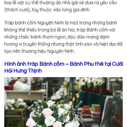
loại lễ vật cụ thể thường do nhà gái sẽ đưa ra yêu cầu
(thách cưới), tùy thuộc vào từng gia đình.
Tráp bánh cốm Nguyên Ninh là một trong những bánh
không thế thiếu trong bộ lễ ăn hỏi, tráp Bánh cốm với
những chiếc bánh thơm ngon, độc đáo mang đậm
hương vị truyền thống nhưng thật tinh xảo và hiện đại đã
tạo nên thương hiệu Nguyên Ninh.
Hình ảnh tráp Bánh cốm – Bánh Phu thê tại Cưới
Hỏi Hưng Thịnh