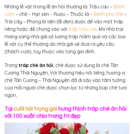
Những lễ vật trong lễ ăn hỏi thường là: Trầu cau –
Bánh
cốm
– chè – Hạt sen – Rượu – Thuốc lá –
Bánh phu thê
–
Trái cây – Phong bì tiền (lễ đen) được để vào một tráp
riêng hoặc để chung vào với
tráp trầu cau
khi nhà trai
mang sang nhà gái số lượng tráp mâm quả và các loại
lễ vật cụ thể thường do nhà gái sẽ đưa ra yêu cầu
(thách cưới), tùy thuộc vào từng gia đình.
Trong
tráp chè ăn hỏi
, chè được sử dụng là chè Tân
Cương Thái Nguyên, Với thương hiệu nổi tiếng, hương vị
chè Tân Cương – Thái Nguyên đã đi sâu vào tâm tưởng
của mỗi người chè được chọn lọc từ những búp chè tươi
ngon,
Tại
cưới hỏi trọng gói
hưng thịnh tráp chè ăn hỏi
với 100 xuất chia trang trí đẹp