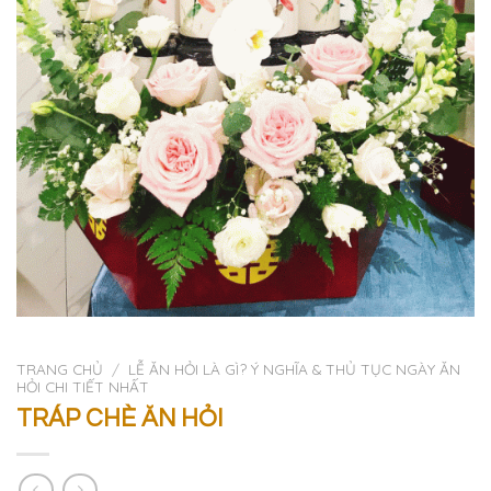
TRANG CHỦ
/
LỄ ĂN HỎI LÀ GÌ? Ý NGHĨA & THỦ TỤC NGÀY ĂN
HỎI CHI TIẾT NHẤT
TRÁP CHÈ ĂN HỎI