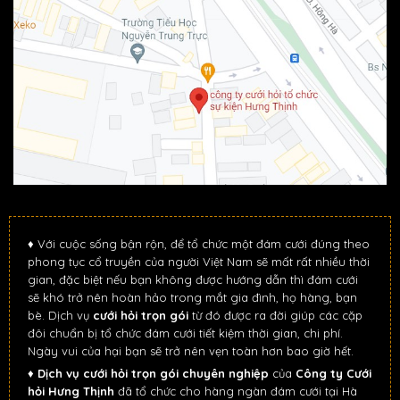
♦ Với cuộc sống bận rộn, để tổ chức một đám cưới đúng theo
phong tục cổ truyền của người Việt Nam sẽ mất rất nhiều thời
gian, đặc biệt nếu bạn không được hướng dẫn thì đám cưới
sẽ khó trở nên hoàn hảo trong mắt gia đình, họ hàng, bạn
bè. Dịch vụ
cưới hỏi trọn gói
từ đó được ra đời giúp các cặp
đôi chuẩn bị tổ chức đám cưới tiết kiệm thời gian, chi phí.
Ngày vui của hại bạn sẽ trở nên vẹn toàn hơn bao giờ hết.
♦
Dịch vụ cưới hỏi trọn gói chuyên nghiệp
của
Công ty Cưới
hỏi Hưng Thịnh
đã tổ chức cho hàng ngàn đám cưới tại Hà