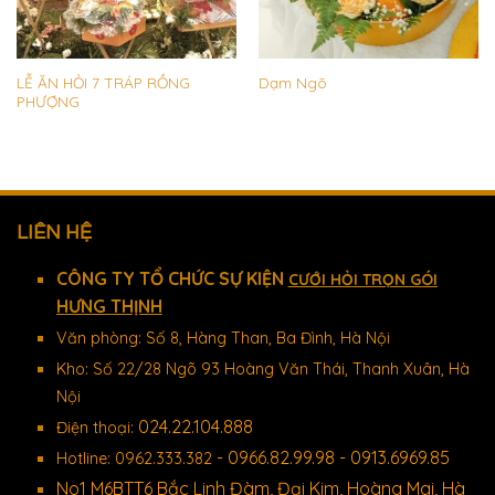
LỄ ĂN HỎI 7 TRÁP RỒNG
Dạm Ngõ
PHƯỢNG
LIÊN HỆ
CÔNG TY TỔ CHỨC SỰ KIỆN
CƯỚI HỎI TRỌN GÓI
HƯNG THỊNH
Văn phòng: Số 8, Hàng Than, Ba Đình, Hà Nội
Kho: Số 22/28 Ngõ 93 Hoàng Văn Thái, Thanh Xuân, Hà
Nội
024.22.104.888
Điện thoại:
- 0966.82.99.98 - 0913.6969.85
Hotline: 0962.333.382
No1 M6BTT6 Bắc Linh Đàm, Đại Kim, Hoàng Mai, Hà