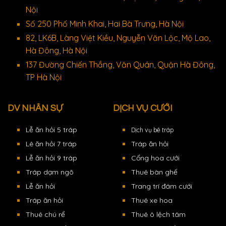
Nội
Số 250 Phố Minh Khai, Hai Bà Trưng, Hà Nội
82, LK6B, Làng Việt Kiều, Nguyễn Văn Lộc, Mộ Lao,
Hà Đông, Hà Nội
137 Đường Chiến Thắng, Văn Quán, Quận Hà Đông,
TP Hà Nội
DV NHÂN SỰ
DỊCH VỤ CƯỚI
Lễ ăn hỏi 5 tráp
Dịch vụ bê tráp
Lê ăn hỏi 7 tráp
Tráp ăn hỏi
Lễ ăn hỏi 9 tráp
Cổng hoa cưới
Tráp dạm ngõ
Thuê bàn ghế
Lễ ăn hỏi
Trang trí đám cưới
Tráp ăn hỏi
Thuê xe hoa
Thuê chú rể
Thuê ô lệch tâm