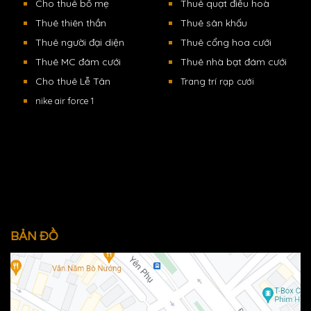
Cho thuê bố mẹ
Thuê quạt điều hoà
Thuê thiên thần
Thuê sân khấu
Thuê người đại diện
Thuê cổng hoa cưới
Thuê MC đám cưới
Thuê nhà bạt đám cưới
Cho thuê Lễ Tân
Trang trí rạp cưới
nike air force 1
BẢN ĐỒ