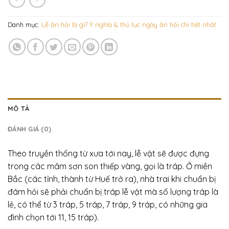
Danh mục:
Lễ ăn hỏi là gì? Ý nghĩa & thủ tục ngày ăn hỏi chi tiết nhất
MÔ TẢ
ĐÁNH GIÁ (0)
Theo truyền thống từ xưa tới nay, lễ vật sẽ được đựng
trong các mâm sơn son thiếp vàng, gọi là tráp. Ở miền
Bắc (các tỉnh, thành từ Huế trở ra), nhà trai khi chuẩn bị
đám hỏi sẽ phải chuẩn bị tráp lễ vật mà số lượng tráp là
lẻ, có thể từ 3 tráp, 5 tráp, 7 tráp, 9 tráp, có những gia
đình chọn tới 11, 15 tráp).