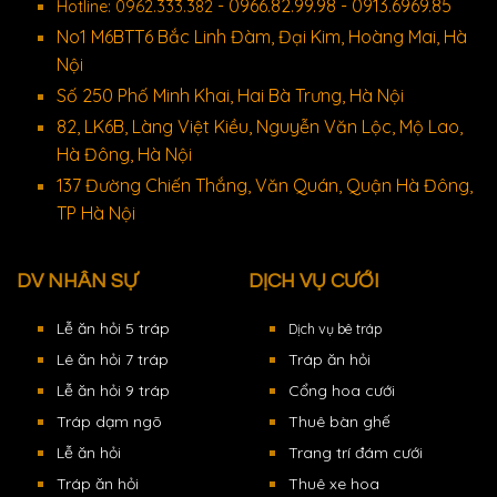
- 0966.82.99.98 - 0913.6969.85
Hotline: 0962.333.382
No1 M6BTT6 Bắc Linh Đàm, Đại Kim, Hoàng Mai, Hà
Nội
Số 250 Phố Minh Khai, Hai Bà Trưng, Hà Nội
82, LK6B, Làng Việt Kiều, Nguyễn Văn Lộc, Mộ Lao,
Hà Đông, Hà Nội
137 Đường Chiến Thắng, Văn Quán, Quận Hà Đông,
TP Hà Nội
DV NHÂN SỰ
DỊCH VỤ CƯỚI
Lễ ăn hỏi 5 tráp
Dịch vụ bê tráp
Lê ăn hỏi 7 tráp
Tráp ăn hỏi
Lễ ăn hỏi 9 tráp
Cổng hoa cưới
Tráp dạm ngõ
Thuê bàn ghế
Lễ ăn hỏi
Trang trí đám cưới
Tráp ăn hỏi
Thuê xe hoa