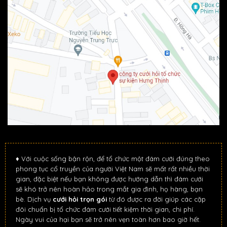
♦ Với cuộc sống bận rộn, để tổ chức một đám cưới đúng theo
phong tục cổ truyền của người Việt Nam sẽ mất rất nhiều thời
gian, đặc biệt nếu bạn không được hướng dẫn thì đám cưới
sẽ khó trở nên hoàn hảo trong mắt gia đình, họ hàng, bạn
bè. Dịch vụ
cưới hỏi trọn gói
từ đó được ra đời giúp các cặp
đôi chuẩn bị tổ chức đám cưới tiết kiệm thời gian, chi phí.
Ngày vui của hại bạn sẽ trở nên vẹn toàn hơn bao giờ hết.