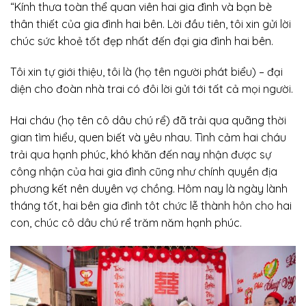
“Kính thưa toàn thể quan viên hai gia đình và bạn bè
thân thiết của gia đình hai bên. Lời đầu tiên, tôi xin gửi lời
chúc sức khoẻ tốt đẹp nhất đến đại gia đình hai bên.
Tôi xin tự giới thiệu, tôi là (họ tên người phát biểu) – đại
diện cho đoàn nhà trai có đôi lời gửi tới tất cả mọi người.
Hai cháu (họ tên cô dâu chú rể) đã trải qua quãng thời
gian tìm hiểu, quen biết và yêu nhau. Tình cảm hai cháu
trải qua hạnh phúc, khó khăn đến nay nhận được sự
công nhận của hai gia đình cũng như chính quyền địa
phương kết nên duyên vợ chồng. Hôm nay là ngày lành
tháng tốt, hai bên gia đình tôt chức lễ thành hôn cho hai
con, chúc cô dâu chú rể trăm năm hạnh phúc.