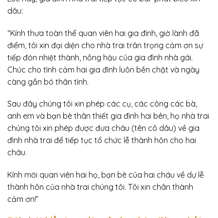
dâu:
“Kính thưa toàn thể quan viên hai gia đình, giờ lành đã
điểm, tôi xin đại diện cho nhà trai trân trọng cảm ơn sự
tiếp đón nhiệt thành, nồng hậu của gia đình nhà gái.
Chúc cho tình cảm hai gia đình luôn bền chặt và ngày
càng gắn bó thân tình.
Sau đây chúng tôi xin phép các cụ, các công các bà,
anh em và bạn bè thân thiết gia đình hai bên, họ nhà trai
chúng tôi xin phép được đưa cháu (tên cô dâu) về gia
đình nhà trai để tiếp tục tổ chức lễ thành hôn cho hai
cháu.
Kính mời quan viên hai họ, bạn bè của hai cháu về dự lễ
thành hôn của nhà trai chúng tôi. Tôi xin chân thành
cảm ơn!”