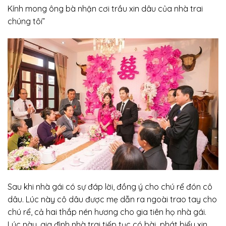
Kính mong ông bà nhận cơi trầu xin dâu của nhà trai
chúng tôi”
Sau khi nhà gái có sự đáp lời, đồng ý cho chú rể đón cô
dâu. Lúc này cô dâu được mẹ dẫn ra ngoài trao tay cho
chú rể, cả hai thắp nén hương cho gia tiên họ nhà gái.
Lúc này, gia đình nhà trai tiếp tục có bài phát biểu xin