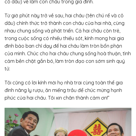
cô dâu) về làm con cháu trong gia đình.
Từ giờ phút này trở về sau, hai cháu (tên chú rể và cô
dâu) chính thức trở thành con cháu của hai nhà, cùng
nhau chung sống và phát triển. Cả hai cháu còn trẻ,
trong cuộc sống có nhiều thiếu sót, kính mong hai gia
đình bảo ban chỉ dạy để hai cháu làm tròn bổn phận
của mình. Chúc cho hai cháu chung sống hoà thuận, tình
cảm bền chặt gắn bó, làm tròn đạo con sớm sinh quý
tử.
Tôi cũng có lời kính mời họ nhà trai cùng toàn thể gia
đình nâng ly rượu, ăn miếng trầu để chúc mừng hạnh
phúc của hai cháu. Tôi xin chân thành cảm ơn!”