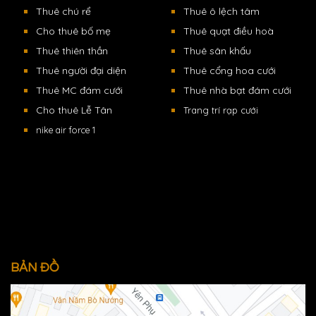
Thuê chú rể
Thuê ô lệch tâm
Cho thuê bố mẹ
Thuê quạt điều hoà
Thuê thiên thần
Thuê sân khấu
Thuê người đại diện
Thuê cổng hoa cưới
Thuê MC đám cưới
Thuê nhà bạt đám cưới
Cho thuê Lễ Tân
Trang trí rạp cưới
nike air force 1
BẢN ĐỒ