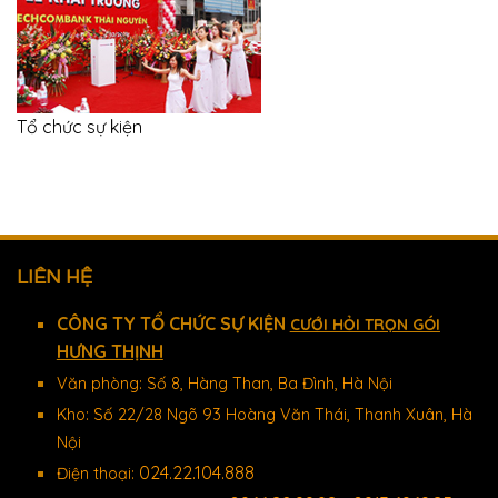
Tổ chức sự kiện
LIÊN HỆ
CÔNG TY TỔ CHỨC SỰ KIỆN
CƯỚI HỎI TRỌN GÓI
HƯNG THỊNH
Văn phòng: Số 8, Hàng Than, Ba Đình, Hà Nội
Kho: Số 22/28 Ngõ 93 Hoàng Văn Thái, Thanh Xuân, Hà
Nội
024.22.104.888
Điện thoại: