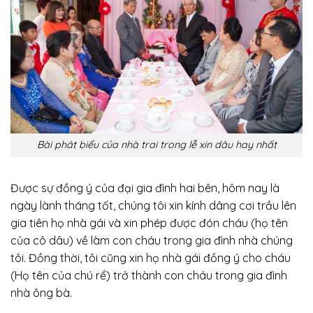
Bài phát biểu của nhà trai trong lễ xin dâu hay nhất
Được sự đồng ý của đại gia đình hai bên, hôm nay là
ngày lành tháng tốt, chúng tôi xin kính dâng cơi trầu lên
gia tiên họ nhà gái và xin phép được đón cháu (họ tên
của cô dâu) về làm con cháu trong gia đình nhà chúng
tôi. Đồng thời, tôi cũng xin họ nhà gái đồng ý cho cháu
(Họ tên của chú rể) trở thành con cháu trong gia đình
nhà ông bà.