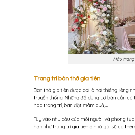
Mẫu trang 
Trang trí bàn thờ gia tiên
Bàn thờ gia tiên được coi là nơi thiêng liêng 
truyền thống. Những đồ dùng cơ bản cần có tr
hoa trang trí, bàn đặt mâm quả,…
Tùy vào nhu cầu của mỗi người, và phong tục 
hạn như trang trí gia tiên ở nhà gái sẽ có th