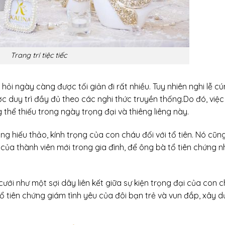
Trang trí tiệc tiếc
 hỏi ngày càng được tối giản đi rất nhiều. Tuy nhiên nghi lễ c
ược duy trì đầy đủ theo các nghi thức truyền thống.Do đó, việc
ng thể thiếu trong ngày trọng đại và thiêng liêng này.
lòng hiếu thảo, kính trọng của con cháu đối với tổ tiên. Nó cũn
 của thành viên mới trong gia đình, để ông bà tổ tiên chứng 
cưới như một sợi dây liên kết giữa sự kiện trọng đại của con 
 tổ tiên chứng giám tình yêu của đôi bạn trẻ và vun đắp, xây 