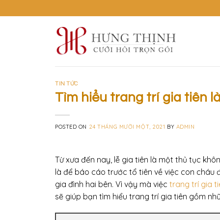
Skip
to
content
TIN TỨC
Tìm hiểu trang trí gia tiên 
POSTED ON
24 THÁNG MƯỜI MỘT, 2021
BY
ADMIN
Từ xưa đến nay, lễ gia tiên là một thủ tục khô
là để báo cáo trước tổ tiên về việc con cháu 
gia đình hai bên. Vì vậy mà việc
trang trí gia t
sẽ giúp bạn tìm hiểu trang trí gia tiên gồm nh