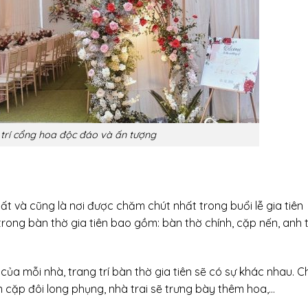
trí cổng hoa độc đáo và ấn tượng
nhất và cũng là nơi được chăm chút nhất trong buổi lễ gia tiên
ong bàn thờ gia tiên bao gồm: bàn thờ chính, cặp nến, anh 
của mỗi nhà, trang trí bàn thờ gia tiên sẽ có sự khác nhau. 
êm cặp đôi long phụng, nhà trai sẽ trưng bày thêm hoa,…