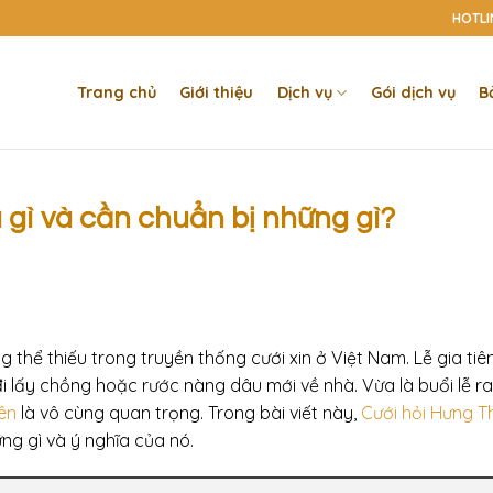
HOTLIN
Trang chủ
Giới thiệu
Dịch vụ
Gói dịch vụ
B
là gì và cần chuẩn bị những gì?
ng thể thiếu trong truyền thống cưới xin ở Việt Nam. Lễ gia tiê
đi lấy chồng hoặc rước nàng dâu mới về nhà. Vừa là buổi lễ r
iên
là vô cùng quan trọng. Trong bài viết này,
Cưới hỏi Hưng T
ững gì và ý nghĩa của nó.