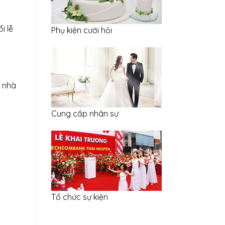
i lễ
Phụ kiện cưới hỏi
c nhà
Cung cấp nhân sự
Tổ chức sự kiện