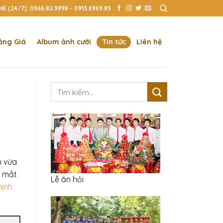
E (24/7): 0966.82.9998 - 0913.6969.85
ảng Giá
Album ảnh cưới
Tin tức
Liên hệ
Tìm
kiếm:
n vừa
a mắt
Lễ ăn hỏi
hịnh