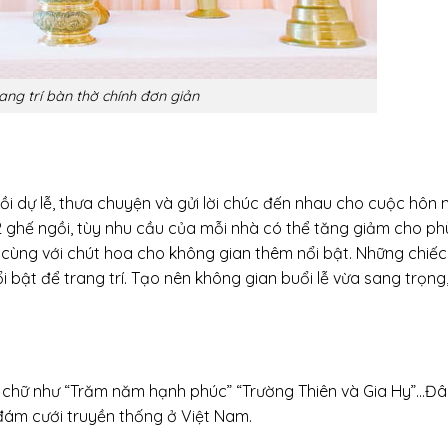
ang trí bàn thờ chính đơn giản
gồi dự lễ, thưa chuyện và gửi lời chúc đến nhau cho cuộc hôn
2 ghế ngồi, tùy nhu cầu của mỗi nhà có thể tăng giảm cho ph
 cùng với chút hoa cho không gian thêm nổi bật. Những chiế
 bật để trang trí. Tạo nên không gian buổi lễ vừa sang trọng
 chữ như “Trăm năm hạnh phúc” “Trường Thiên và Gia Hy”…Đâ
đám cưới truyền thống ở Việt Nam.