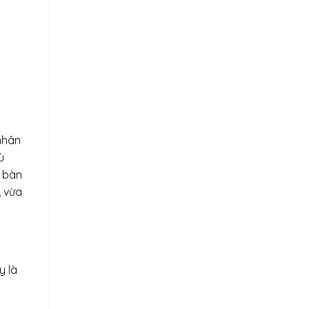
 nhân
ù
c bàn
, vừa
y là