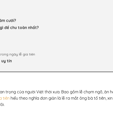
đám cưới?
 gì để chu toàn nhất?
trong ngày lễ gia tiên
 uy tín
uan trọng của người Việt thời xưa. Bao gồm lễ chạm ngõ, ăn hỏ
a tiên
hiểu theo nghĩa đơn giản là lễ ra mắt ông bà tổ tiên, xin
ôi.