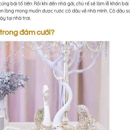
cúng bái tổ tiên. Rồi khi đến nhà gái, chú rể sẽ làm lễ khấn bái
hiện lòng mong muốn được rước cô dâu về nhà mình. Cô dâu sa
y tại nhà trai.
n trong đám cưới?