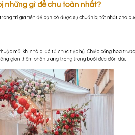
bị những gì để chu toàn nhất?
 trang trí gia tiên để bạn có được sự chuẩn bị tốt nhất cho buổ
uộc mỗi khi nhà ai đó tổ chức tiệc hỷ. Chiếc cổng hoa trướ
không gian thêm phần trang trọng trong buổi đưa đón dâu.