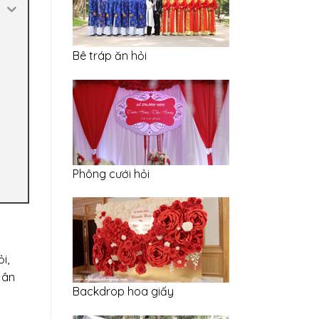
Bê tráp ăn hỏi
Phông cưới hỏi
i,
 ân
Backdrop hoa giấy