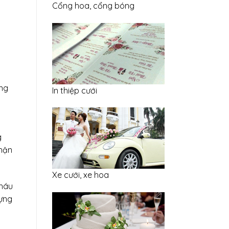
Cổng hoa, cổng bóng
úng
In thiệp cưới
g
nhận
Xe cưới, xe hoa
cháu
dựng