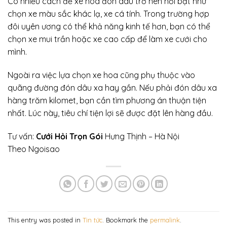
Có nhiều cách để xe hoa đón dâu trở nên nổi bật như
chọn xe màu sắc khác lạ, xe cá tính. Trong trường hợp
đôi uyên ương có thể khả năng kinh tế hơn, bạn có thể
chọn xe mui trần hoặc xe cao cấp để làm xe cưới cho
mình.
Ngoài ra việc lựa chọn xe hoa cũng phụ thuộc vào
quãng đường đón dâu xa hay gần. Nếu phải đón dâu xa
hàng trăm kilomet, bạn cần tìm phương án thuận tiện
nhất. Lúc này, tiêu chí tiện lợi sẽ được đặt lên hàng đầu.
Tư vấn:
Cưới Hỏi Trọn Gói
Hưng Thịnh – Hà Nội
Theo Ngoisao
This entry was posted in
Tin tức
. Bookmark the
permalink
.