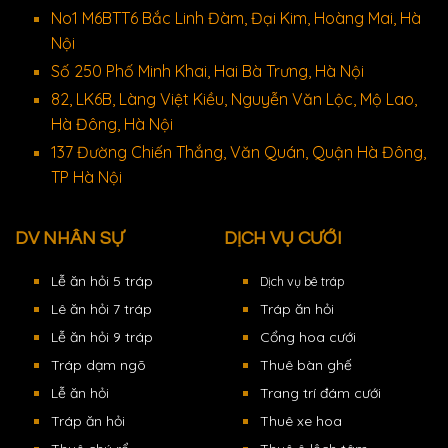
No1 M6BTT6 Bắc Linh Đàm, Đại Kim, Hoàng Mai, Hà
Nội
Số 250 Phố Minh Khai, Hai Bà Trưng, Hà Nội
82, LK6B, Làng Việt Kiều, Nguyễn Văn Lộc, Mộ Lao,
Hà Đông, Hà Nội
137 Đường Chiến Thắng, Văn Quán, Quận Hà Đông,
TP Hà Nội
DV NHÂN SỰ
DỊCH VỤ CƯỚI
Lễ ăn hỏi 5 tráp
Dịch vụ bê tráp
Lê ăn hỏi 7 tráp
Tráp ăn hỏi
Lễ ăn hỏi 9 tráp
Cổng hoa cưới
Tráp dạm ngõ
Thuê bàn ghế
Lễ ăn hỏi
Trang trí đám cưới
Tráp ăn hỏi
Thuê xe hoa