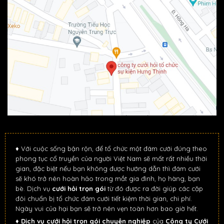
♦ Với cuộc sống bận rộn, để tổ chức một đám cưới đúng theo
phong tục cổ truyền của người Việt Nam sẽ mất rất nhiều thời
gian, đặc biệt nếu bạn không được hướng dẫn thì đám cưới
sẽ khó trở nên hoàn hảo trong mắt gia đình, họ hàng, bạn
bè. Dịch vụ
cưới hỏi trọn gói
từ đó được ra đời giúp các cặp
đôi chuẩn bị tổ chức đám cưới tiết kiệm thời gian, chi phí.
Ngày vui của hại bạn sẽ trở nên vẹn toàn hơn bao giờ hết.
♦
Dịch vụ cưới hỏi trọn gói chuyên nghiệp
của
Công ty Cưới