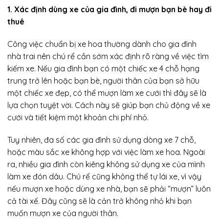
1. Xác định dùng xe của gia đình, đi mượn bạn bè hay đi
thuê
Công việc chuẩn bị xe hoa thường dành cho gia đình
nhà trai nên chú rể cần sớm xác định rõ ràng về việc tìm
kiếm xe. Nếu gia đình bạn có một chiếc xe 4 chỗ hạng
trung trở lên hoặc bạn bè, người thân của bạn sở hữu
một chiếc xe đẹp, có thể mượn làm xe cưới thì đây sẽ là
lựa chọn tuyệt vời. Cách này sẽ giúp bạn chủ động về xe
cưới và tiết kiệm một khoản chi phí nhỏ.
Tuy nhiên, đa số các gia đình sử dụng dòng xe 7 chỗ,
hoặc màu sắc xe không hợp với việc làm xe hoa. Ngoài
ra, nhiều gia đình còn kiêng không sử dụng xe của mình
làm xe đón dâu. Chú rể cũng không thể tự lái xe, vì vậy
nếu mượn xe hoặc dùng xe nhà, bạn sẽ phải “mượn” luôn
cả tài xế. Đây cũng sẽ là cản trở không nhỏ khi bạn
muốn mượn xe của người thân.