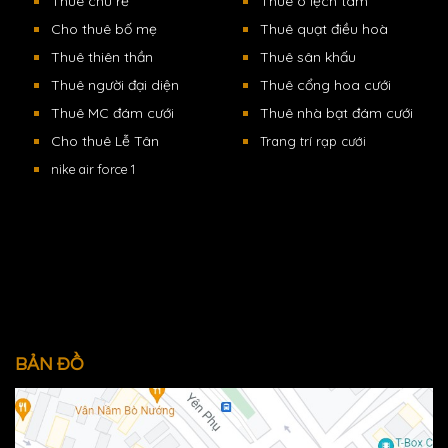
Thuê chú rể
Thuê ô lệch tâm
Cho thuê bố mẹ
Thuê quạt điều hoà
Thuê thiên thần
Thuê sân khấu
Thuê người đại diện
Thuê cổng hoa cưới
Thuê MC đám cưới
Thuê nhà bạt đám cưới
Cho thuê Lễ Tân
Trang trí rạp cưới
nike air force 1
BẢN ĐỒ