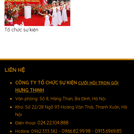
Tổ chức sự kiện
LIÊN HỆ
CÔNG TY TỔ CHỨC SỰ KIỆN
CƯỚI HỎI TRỌN GÓI
HƯNG THỊNH
Văn phòng: Số 8, Hàng Than, Ba Đình, Hà Nội
Kho: Số 22/28 Ngõ 93 Hoàng Văn Thái, Thanh Xuân, Hà
Nội
024.22.104.888
Điện thoại:
- 0966.82.99.98 - 0913.6969.85
Hotline: 0962.333.382