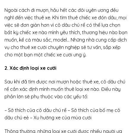
Ngoài cách đi mượn, hầu hết các đôi uyên ương đều
nghĩ đến việc thuê xe. Khi tìm thuê chiếc xe đón dâu, mọi
việc sẽ đơn giản hơn vì cô dâu chú rể có thể lựa chọn
bất kỳ chiếc xe nào mình yêu thích, thương hiệu nào bạn
muốn, kể cả màu sắc, model… Những nhà cung cấp dịch
vụ cho thuê xe cưới chuyên nghiệp sẽ tư vấn, sắp xếp
cho một bạn một chiếc xe cưới ưng ý.
2. Xác định loại xe cưới
Sau khi đã tìm được nơi mượn hoặc thuê xe, cô dâu chú
rể cần xác định mình muốn thuê loại xe nào. Điều này
phần lớn sẽ phụ thuộc vào các yếu tố:
– Sở thích của cô dâu chú rể – Sở thích của bố mẹ cô
dâu chú eẻ – Xu hướng xe của mùa cưới
Thông thường, những loại xe cưới được nhiều người ưa