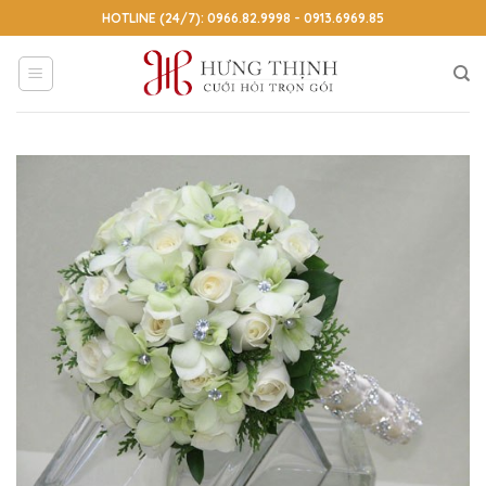
Skip
HOTLINE (24/7): 0966.82.9998 - 0913.6969.85
to
content