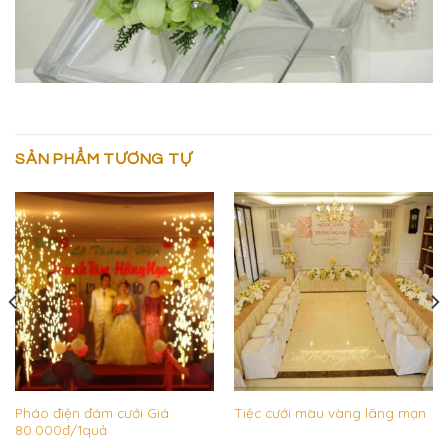
SẢN PHẨM TƯƠNG TỰ
Pháo điện đám cưới Giá:
Tiệc cưới màu vàng lãng mạn
80.000đ/1quả