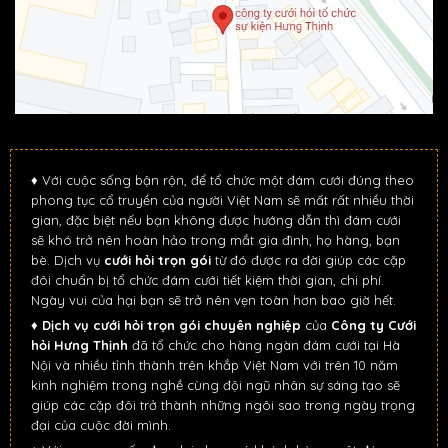
♦ Với cuộc sống bận rộn, để tổ chức một đám cưới đúng theo
phong tục cổ truyền của người Việt Nam sẽ mất rất nhiều thời
gian, đặc biệt nếu bạn không được hướng dẫn thì đám cưới
sẽ khó trở nên hoàn hảo trong mắt gia đình, họ hàng, bạn
bè. Dịch vụ
cưới hỏi trọn gói
từ đó được ra đời giúp các cặp
đôi chuẩn bị tổ chức đám cưới tiết kiệm thời gian, chi phí.
Ngày vui của hại bạn sẽ trở nên vẹn toàn hơn bao giờ hết.
♦
Dịch vụ cưới hỏi trọn gói chuyên nghiệp
của
Công ty Cưới
hỏi Hưng Thịnh
đã tổ chức cho hàng ngàn đám cưới tại Hà
Nội và nhiều tỉnh thành trên khắp Việt Nam với trên 10 năm
kinh nghiệm trong nghề cùng đội ngũ nhân sự sáng tạo sẽ
giúp các cặp đôi trở thành những ngôi sao trong ngày trọng
đại của cuộc đời mình.