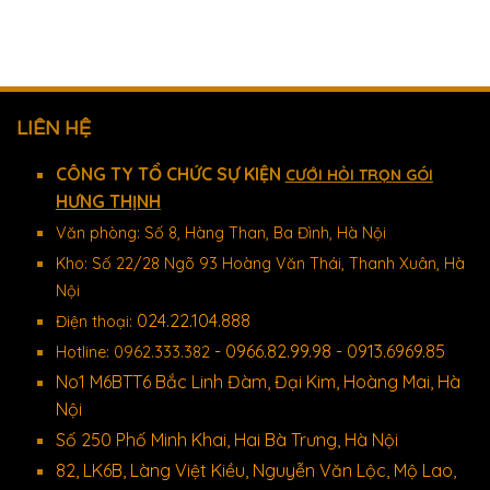
LIÊN HỆ
CÔNG TY TỔ CHỨC SỰ KIỆN
CƯỚI HỎI TRỌN GÓI
HƯNG THỊNH
Văn phòng: Số 8, Hàng Than, Ba Đình, Hà Nội
Kho: Số 22/28 Ngõ 93 Hoàng Văn Thái, Thanh Xuân, Hà
Nội
024.22.104.888
Điện thoại:
- 0966.82.99.98 - 0913.6969.85
Hotline: 0962.333.382
No1 M6BTT6 Bắc Linh Đàm, Đại Kim, Hoàng Mai, Hà
Nội
Số 250 Phố Minh Khai, Hai Bà Trưng, Hà Nội
82, LK6B, Làng Việt Kiều, Nguyễn Văn Lộc, Mộ Lao,