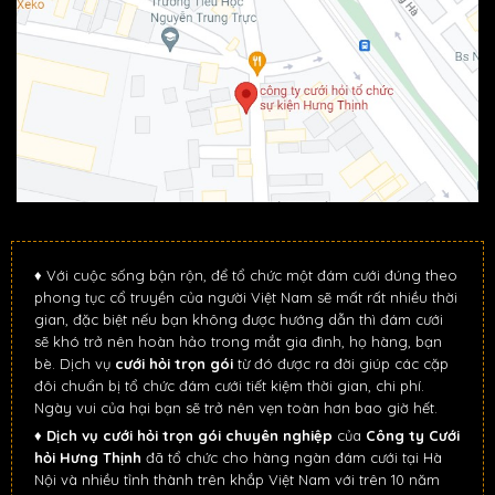
♦ Với cuộc sống bận rộn, để tổ chức một đám cưới đúng theo
phong tục cổ truyền của người Việt Nam sẽ mất rất nhiều thời
gian, đặc biệt nếu bạn không được hướng dẫn thì đám cưới
sẽ khó trở nên hoàn hảo trong mắt gia đình, họ hàng, bạn
bè. Dịch vụ
cưới hỏi trọn gói
từ đó được ra đời giúp các cặp
đôi chuẩn bị tổ chức đám cưới tiết kiệm thời gian, chi phí.
Ngày vui của hại bạn sẽ trở nên vẹn toàn hơn bao giờ hết.
♦
Dịch vụ cưới hỏi trọn gói chuyên nghiệp
của
Công ty Cưới
hỏi Hưng Thịnh
đã tổ chức cho hàng ngàn đám cưới tại Hà
Nội và nhiều tỉnh thành trên khắp Việt Nam với trên 10 năm