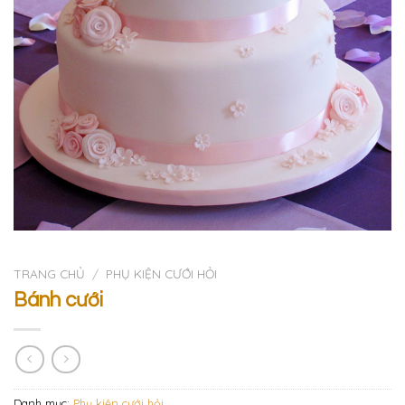
TRANG CHỦ
/
PHỤ KIỆN CƯỚI HỎI
Bánh cưới
Danh mục:
Phụ kiện cưới hỏi