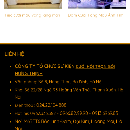
Tiệc cưới màu vàng lãng mạn
Đám Cưới Tông Màu Ánh Tím
LIÊN HỆ
CÔNG TY TỔ CHỨC SỰ KIỆN
CƯỚI HỎI TRỌN GÓI
HƯNG THỊNH
Văn phòng: Số 8, Hàng Than, Ba Đình, Hà Nội
Kho: Số 22/28 Ngõ 93 Hoàng Văn Thái, Thanh Xuân, Hà
Nội
024.22.104.888
Điện thoại:
- 0966.82.99.98 - 0913.6969.85
Hotline: 0962.333.382
No1 M6BTT6 Bắc Linh Đàm, Đại Kim, Hoàng Mai, Hà
Nội