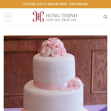
Skip
HOTLINE (24/7): 0966.82.9998 - 0913.6969.85
to
content