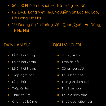
Số 250 Phố Minh Khai, Hai Bà Trưng, Hà Nội
82, LK6B, Làng Việt Kiều, Nguyễn Văn Lộc, Mộ Lao,
Hà Đông, Hà Nội
137 Đường Chiến Thắng, Văn Quán, Quận Hà Đông,
TP Hà Nội
DV NHÂN SỰ
DỊCH VỤ CƯỚI
Lễ ăn hỏi 5 tráp
Dịch vụ bê tráp
Lê ăn hỏi 7 tráp
Tráp ăn hỏi
Lễ ăn hỏi 9 tráp
Cổng hoa cưới
Tráp dạm ngõ
Thuê bàn ghế
Lễ ăn hỏi
Trang trí đám cưới
Tráp ăn hỏi
Thuê xe hoa
Thuê chú rể
Thuê ô lệch tâm
Cho thuê bố mẹ
Thuê quạt điều hoà