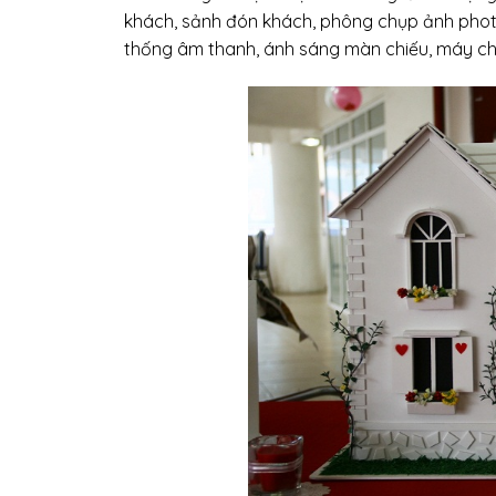
khách, sảnh đón khách, phông chụp ảnh photob
thống âm thanh, ánh sáng màn chiếu, máy ch