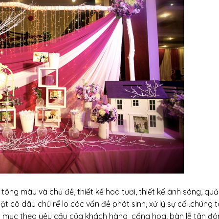
 tông màu và chủ đề, thiết kế hoa tươi, thiết kế ánh sáng, quản
t cô dâu chú rể lo các vấn đề phát sinh, xử lý sự cố .chúng t
ng mục theo yêu cầu của khách hàng cổng hoa, bàn lễ tân đó