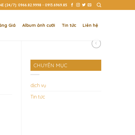
E (24/7): 0966.82.9998 - 0913.6969.85
ảng Giá
Album ảnh cưới
Tin tức
Liên hệ
CHUYÊN MỤC
dịch vụ
Tin tức