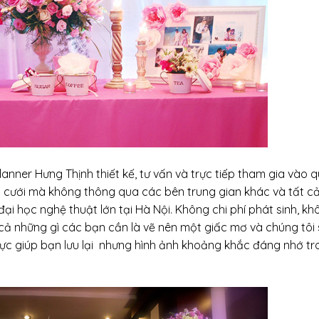
lanner Hưng Thịnh thiết kế, tư vấn và trực tiếp tham gia vào 
ám cưới mà không thông qua các bên trung gian khác và tất c
i học nghệ thuật lớn tại Hà Nội. Không chi phí phát sinh, kh
t cả những gì các bạn cần là vẽ nên một giấc mơ và chúng tôi 
hực giúp bạn lưu lại nhưng hình ảnh khoảng khắc đáng nhớ t