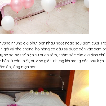
n hưởng những giờ phút bên nhau ngọt ngào sau đám cưới. Tr
 con gái về nhà chồng, họ hàng cô dâu sẽ được dẫn vào xem 
 sơ sài sẽ thể hiện sự quan tâm, chăm sóc của gia đình chú
ân hôn là cần thiết, dù đơn giản, nhưng khi mang các phụ kiện
 ấm áp, lãng mạn hơn.