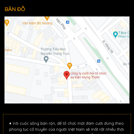
BẢN ĐỒ
♦ Với cuộc sống bận rộn, để tổ chức một đám cưới đúng theo
phong tục cổ truyền của người Việt Nam sẽ mất rất nhiều thời