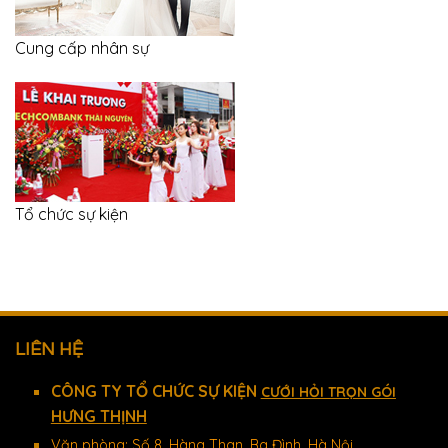
Cung cấp nhân sự
Tổ chức sự kiện
LIÊN HỆ
CÔNG TY TỔ CHỨC SỰ KIỆN
CƯỚI HỎI TRỌN GÓI
HƯNG THỊNH
Văn phòng: Số 8, Hàng Than, Ba Đình, Hà Nội