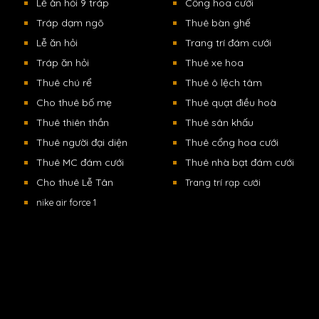
Lễ ăn hỏi 9 tráp
Cổng hoa cưới
Tráp dạm ngõ
Thuê bàn ghế
Lễ ăn hỏi
Trang trí đám cưới
Tráp ăn hỏi
Thuê xe hoa
Thuê chú rể
Thuê ô lệch tâm
Cho thuê bố mẹ
Thuê quạt điều hoà
Thuê thiên thần
Thuê sân khấu
Thuê người đại diện
Thuê cổng hoa cưới
Thuê MC đám cưới
Thuê nhà bạt đám cưới
Cho thuê Lễ Tân
Trang trí rạp cưới
nike air force 1