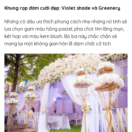
Khung rạp đám cưới đẹp: Violet shade và Greenery
Những cô dâu ưa thích phong cách nhẹ nhàng nữ tính sẽ
lựa chọn gam màu hồng pastel, pha chút tím lãng mạn,
kết hợp với màu kem blush. Bộ ba này chắc chắn sẽ
mang lại một không gian hôn lễ đậm chất cổ tích.