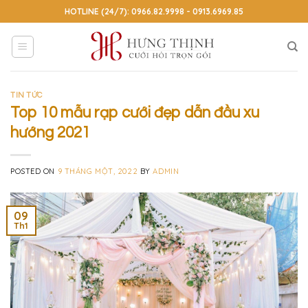
Skip
HOTLINE (24/7): 0966.82.9998 - 0913.6969.85
to
content
TIN TỨC
Top 10 mẫu rạp cưới đẹp dẫn đầu xu
hướng 2021
POSTED ON
9 THÁNG MỘT, 2022
BY
ADMIN
09
Th1