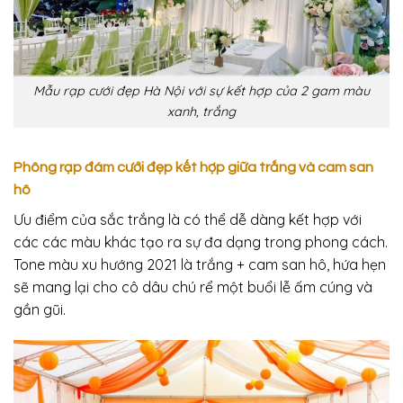
Mẫu rạp cưới đẹp Hà Nội với sự kết hợp của 2 gam màu
xanh, trắng
Phông rạp đám cưới đẹp kết hợp giữa trắng và cam san
hô
Ưu điểm của sắc trắng là có thể dễ dàng kết hợp với
các các màu khác tạo ra sự đa dạng trong phong cách.
Tone màu xu hướng 2021 là trắng + cam san hô, hứa hẹn
sẽ mang lại cho cô dâu chú rể một buổi lễ ấm cúng và
gần gũi.