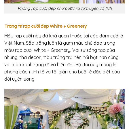
Phông rạp cưới đẹp như bước ra từ truyện cổ tích
Trang trí rạp cưới đẹp White + Greenery
Mẫu rạp cưới này đã khá quen thuộc tại các đám cưới ở
Việt Nam. Sắc trắng luôn là gam màu chủ đạo trong
mẫu rạp cưới
White + Greenery
. Với sự sáng tạo của
những nhà decor, màu trắng trở nên nổi bật hơn cùng
với màu xanh rạng rỡ và hiện đại. Bộ đôi này mang lại
phong cách tinh tế và tối giản cho buổi lễ đặc biệt của
đôi uyên ương.