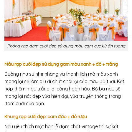
Phông rạp đám cưới đẹp sử dụng màu cam cực kỳ ấn tượng
Mẫu rạp cưới đẹp sử dụng gam màu xanh + đỏ + trắng
Dường như sự nhẹ nhàng và thanh lịch mà màu xanh
mang lại sẽ làm dịu đi chút chói lọi của màu đỏ tươi. Kết
hợp thêm màu trắng lại càng hoàn hảo. Bộ ba này sẽ
mang lại nét đẹp vừa hiện đại, vừa truyền thống trong
đám cưới của bạn.
Khung rạp cưới đẹp: cam đào + đỏ rượu
Nếu yêu thích một hôn lễ đậm chất vintage thì sự kết