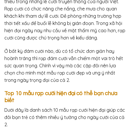
thiếu trong những lễ cưới truyền thống của người Việt.
Rạp cưới có chức năng che nắng, che mưa cho quan
khách khi tham dự lễ cưới. Đề phòng những trường hợp
thời tiết xấu để buổi lễ không bị gián đoạn. Trong xã hội
hiện đại ngày nay nhu cầu về mặt thẩm mỹ cao hơn, rạp
cưới cũng được chú trọng hơn về kiểu dáng.
Ở bất kỳ đám cưới nào, dù có tổ chức đơn giản hay
hoành tráng thì rạp đám cưới vẫn chiếm một vai trò hết
sức quan trọng. Chính vì vậy mà các cặp đôi nên lựa
chọn cho mình một mẫu rạp cưới đẹp và ưng ý nhất
trong ngày trọng đại của cả 2.
Top 10 mẫu rạp cưới hiện đại có thể bạn chưa
biết
Dưới đây là danh sách 10 mẫu rạp cưới hiện đại giúp các
đôi bạn trẻ có thêm nhiều ý tưởng cho ngày cưới của cả
2.