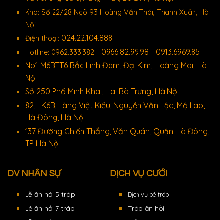
Kho: Số 22/28 Ngõ 93 Hoàng Văn Thái, Thanh Xuân, Hà
Nội
024.22.104.888
Điện thoại:
- 0966.82.99.98 - 0913.6969.85
Hotline: 0962.333.382
No1 M6BTT6 Bắc Linh Đàm, Đại Kim, Hoàng Mai, Hà
Nội
Số 250 Phố Minh Khai, Hai Bà Trưng, Hà Nội
82, LK6B, Làng Việt Kiều, Nguyễn Văn Lộc, Mộ Lao,
Hà Đông, Hà Nội
137 Đường Chiến Thắng, Văn Quán, Quận Hà Đông,
TP Hà Nội
DV NHÂN SỰ
DỊCH VỤ CƯỚI
Lễ ăn hỏi 5 tráp
Dịch vụ bê tráp
Lê ăn hỏi 7 tráp
Tráp ăn hỏi