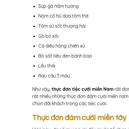
Súp gà nấm hương
Nộm cổ hũ dừa tôm thịt
Tôm sú sốt thượng hải
Gà bó xôi
Cá diêu hồng chiên xù
Bò sốt tiêu đen bánh bao
Lẩu thái
Rau câu 3 màu
Như vậy,
thực đơn tiệc cưới miền Nam
rất đơn
rất nhiều những thực đơn đám cưới miền nam
chọn đãi khách trong các tiệc cưới.
Thực đơn đám cưới miền tây