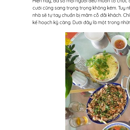
Hiện nay, đa số mọi người đều muốn tổ chức 
cưới cũng sang trọng trọng không kém. Tuy nh
nhà sẽ tự tay chuẩn bị mâm cỗ đãi khách. Chí
kế hoạch kỹ càng. Dưới đây là một trong nh