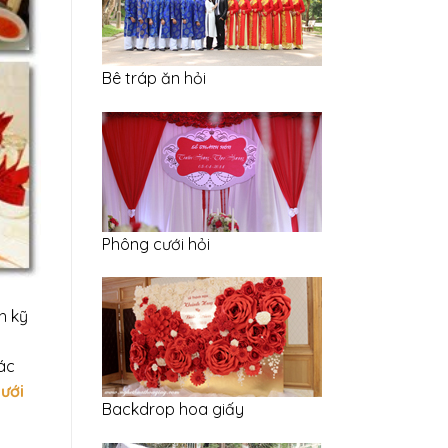
Bê tráp ăn hỏi
Phông cưới hỏi
h kỹ
Các
ưới
Backdrop hoa giấy