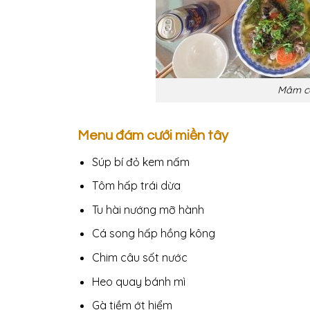
Mâm cỗ
Menu đám cưới miền tây
Súp bí đỏ kem nấm
Tôm hấp trái dừa
Tu hài nướng mỡ hành
Cá song hấp hồng kông
Chim câu sốt nước
Heo quay bánh mì
Gà tiềm ớt hiểm