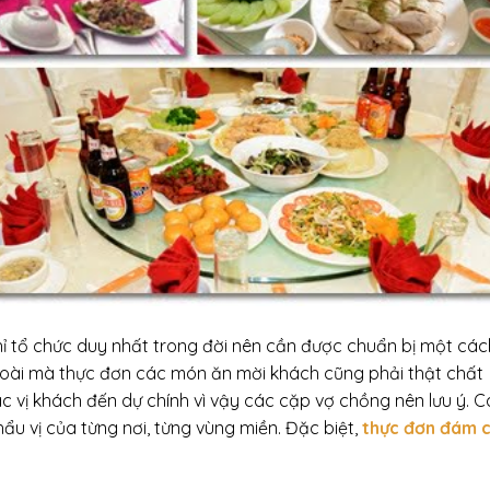
hỉ tổ chức duy nhất trong đời nên cần được chuẩn bị một các
ngoài mà thực đơn các món ăn mời khách cũng phải thật chất
ác vị khách đến dự chính vì vậy các cặp vợ chồng nên lưu ý. 
ẩu vị của từng nơi, từng vùng miền. Đặc biệt,
thực đơn đám c