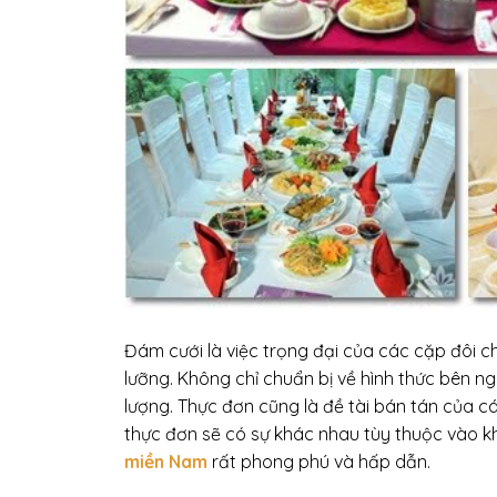
Đám cưới là việc trọng đại của các cặp đôi c
lưỡng. Không chỉ chuẩn bị về hình thức bên 
lượng. Thực đơn cũng là đề tài bán tán của c
thực đơn sẽ có sự khác nhau tùy thuộc vào kh
miền Nam
rất phong phú và hấp dẫn.