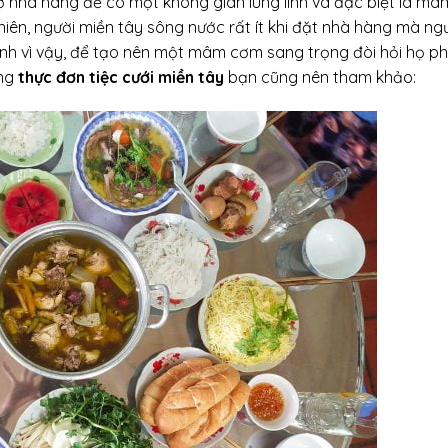
ở nhà hàng để có một không gian lung linh và đặc biệt là mâ
iên, người miền tây sông nước rất ít khi đặt nhà hàng mà ng
nh vì vậy, để tạo nên một mâm cơm sang trọng đòi hỏi họ phả
ững
thực đơn tiệc cưới miền tây
bạn cũng nên tham khảo: