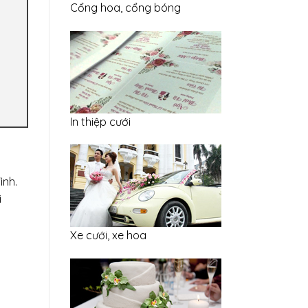
Cổng hoa, cổng bóng
In thiệp cưới
ình.
i
Xe cưới, xe hoa