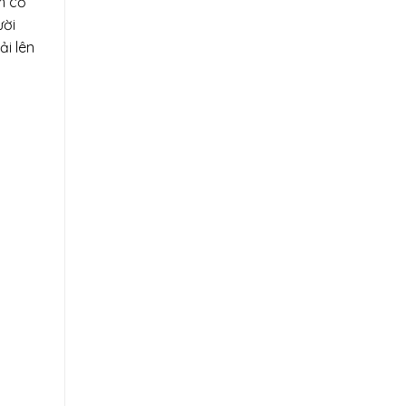
m cỗ
ười
i lên