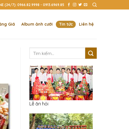
E (24/7): 0966.82.9998 - 0913.6969.85
ảng Giá
Album ảnh cưới
Tin tức
Liên hệ
Tìm
kiếm:
Lễ ăn hỏi