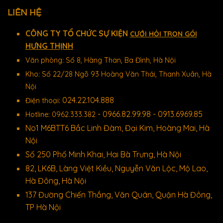
LIÊN HỆ
CÔNG TY TỔ CHỨC SỰ KIỆN
CƯỚI HỎI TRỌN GÓI
HƯNG THỊNH
Văn phòng: Số 8, Hàng Than, Ba Đình, Hà Nội
Kho: Số 22/28 Ngõ 93 Hoàng Văn Thái, Thanh Xuân, Hà
Nội
024.22.104.888
Điện thoại:
- 0966.82.99.98 - 0913.6969.85
Hotline: 0962.333.382
No1 M6BTT6 Bắc Linh Đàm, Đại Kim, Hoàng Mai, Hà
Nội
Số 250 Phố Minh Khai, Hai Bà Trưng, Hà Nội
82, LK6B, Làng Việt Kiều, Nguyễn Văn Lộc, Mộ Lao,
Hà Đông, Hà Nội
137 Đường Chiến Thắng, Văn Quán, Quận Hà Đông,
TP Hà Nội