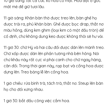
10 giờ sáng: tất cả các xô hoa có mặt. Hoa đặt ở góc
mát mẻ để giữ tươi lâu.
11 giờ sáng: Khăn bàn thờ được treo lên, bàn ghế họ
được trải ra, phủ khăn bàn. Ghế được bọc drap, thắt nơ
màu hồng, dùng kim ghim (loại kim có một đầu tròn) để
cố định, chứ không dung keo được không thôi sẽ hư vải.
11 giờ 30: chữ Hỷ và hai câu đối được dán lên mành treo.
Chữ xốp được dán lên phần tường nhà bên hông. Nói
chứ khâu này rất cực vì phải canh cho chữ ngay hàng,
cân đối. Trong thời gian này, rạp bạt và cổng hoa được
dựng lên. Treo bảng lễ lên cổng hoa.
1 giờ chiều: rửa bình trà, tách trà, thắt nơ. Steup lên bàn
họ cho đối xứng nhau.
1 giờ 30: bắt đầu công việc cắm hoa.