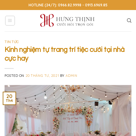
Skip
HOTLINE (24/7): 0966.82.9998 - 0913.6969.85
to
content
TIN TỨC
Kinh nghiệm tự trang trí tiệc cưới tại nhà
cực hay
POSTED ON
20 THÁNG TƯ, 2021
BY
ADMIN
20
Th4