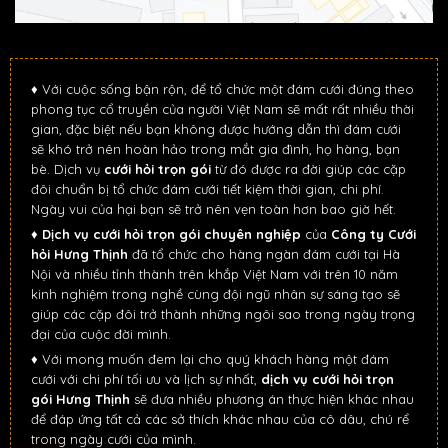
♦ Với cuộc sống bận rộn, để tổ chức một đám cưới đúng theo
phong tục cổ truyền của người Việt Nam sẽ mất rất nhiều thời
gian, đặc biệt nếu bạn không được hướng dẫn thì đám cưới
sẽ khó trở nên hoàn hảo trong mắt gia đình, họ hàng, bạn
bè. Dịch vụ
cưới hỏi trọn gói
từ đó được ra đời giúp các cặp
đôi chuẩn bị tổ chức đám cưới tiết kiệm thời gian, chi phí.
Ngày vui của hại bạn sẽ trở nên vẹn toàn hơn bao giờ hết.
♦
Dịch vụ cưới hỏi trọn gói chuyên nghiệp
của
Công ty Cưới
hỏi Hưng Thịnh
đã tổ chức cho hàng ngàn đám cưới tại Hà
Nội và nhiều tỉnh thành trên khắp Việt Nam với trên 10 năm
kinh nghiệm trong nghề cùng đội ngũ nhân sự sáng tạo sẽ
giúp các cặp đôi trở thành những ngôi sao trong ngày trọng
đại của cuộc đời mình.
♦ Với mong muốn đem lại cho quý khách hàng một đám
cưới với chi phí tối ưu và lịch sự nhất,
dịch vụ cưới hỏi trọn
gói Hưng Thịnh
sẽ đưa nhiều phương án thực hiện khác nhau
để đáp ứng tất cả các sở thích khác nhau của cô dâu, chú rể
trong ngày cưới của mình.