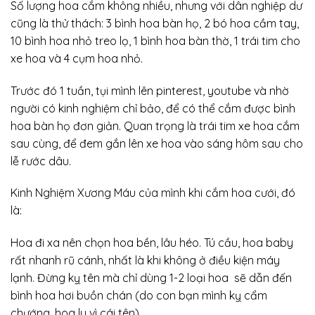
Số lượng hoa cắm không nhiều, nhưng với dân nghiệp dư
cũng là thử thách: 3 bình hoa bàn họ, 2 bó hoa cầm tay,
10 bình hoa nhỏ treo lọ, 1 bình hoa bàn thờ, 1 trái tim cho
xe hoa và 4 cụm hoa nhỏ.
Trước đó 1 tuần, tụi mình lên pinterest, youtube và nhờ
người có kinh nghiệm chỉ bảo, để có thể cắm được bình
hoa bàn họ đơn giản. Quan trọng là trái tim xe hoa cắm
sau cùng, để đem gắn lên xe hoa vào sáng hôm sau cho
lễ rước dâu.
Kinh Nghiệm Xương Máu của mình khi cắm hoa cưới, đó
là:
Hoa đi xa nên chọn hoa bền, lâu héo. Tú cầu, hoa baby
rất nhanh rũ cánh, nhất là khi không ở điều kiện máy
lạnh. Đừng kỵ tên mà chỉ dùng 1-2 loại hoa sẽ dẫn đến
bình hoa hơi buồn chán (do con bạn mình kỵ cẩm
chướng, hoa ly vì cái tên).