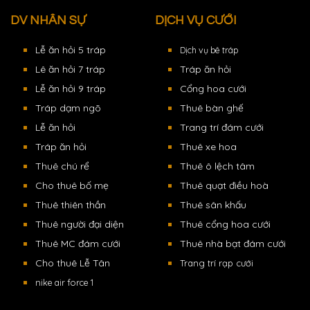
DV NHÂN SỰ
DỊCH VỤ CƯỚI
Lễ ăn hỏi 5 tráp
Dịch vụ bê tráp
Lê ăn hỏi 7 tráp
Tráp ăn hỏi
Lễ ăn hỏi 9 tráp
Cổng hoa cưới
Tráp dạm ngõ
Thuê bàn ghế
Lễ ăn hỏi
Trang trí đám cưới
Tráp ăn hỏi
Thuê xe hoa
Thuê chú rể
Thuê ô lệch tâm
Cho thuê bố mẹ
Thuê quạt điều hoà
Thuê thiên thần
Thuê sân khấu
Thuê người đại diện
Thuê cổng hoa cưới
Thuê MC đám cưới
Thuê nhà bạt đám cưới
Cho thuê Lễ Tân
Trang trí rạp cưới
nike air force 1