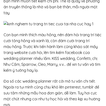
bạn mình muốn tiết kiệm chi phí. Thế là quay về phương
án truyền thống là nhờ vả bạn bè thân, mỗi người một
tay.
Con bạn mình thích màu hồng, nên đám hỏi trang trí tiệc
cưới tông hồng và xanh lá, còn đám cưới trang trí
màu hồng. Trước khi tiến hành làm cũng khảo sát mấy
trang website cưới hỏi, lên tìm kiếm facebook của
wedding planner nhiều lắm. KISS wedding, Confetti, chị
Như Cầm, Sparrow, Cleo, Marry, v.v… để xin tư vấn và tìm
kiếm ý tưởng hay lạ.
Đa số các wedding planner rất cởi mở tư vấn chi tiết.
Ngoài ra tụi mình cũng chịu khó lên pinterest, tumblr để
sưu tầm những mẫu hoa đơn giản, dễ làm. Tuy hơi cực
một chút nhưng coi như tự học hỏi và theo kịp xu hướng
mới.