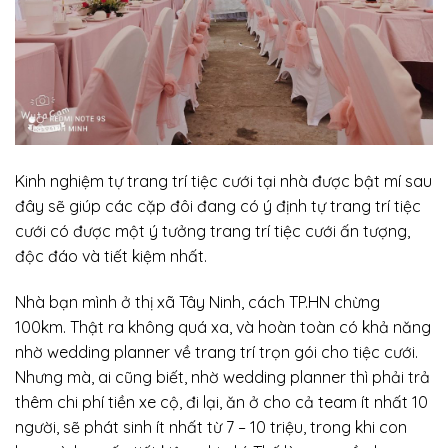
Kinh nghiệm tự trang trí tiệc cưới tại nhà được bật mí sau
đây sẽ giúp các cặp đôi đang có ý định tự trang trí tiệc
cưới có được một ý tưởng trang trí tiệc cưới ấn tượng,
độc đáo và tiết kiệm nhất.
Nhà bạn mình ở thị xã Tây Ninh, cách TP.HN chừng
100km. Thật ra không quá xa, và hoàn toàn có khả năng
nhờ wedding planner về trang trí trọn gói cho tiệc cưới.
Nhưng mà, ai cũng biết, nhờ wedding planner thì phải trả
thêm chi phí tiền xe cộ, đi lại, ăn ở cho cả team ít nhất 10
người, sẽ phát sinh ít nhất từ 7 – 10 triệu, trong khi con