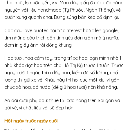
chai mứt, lọ nước yến, v.v…Mua dây giấy ở các cửa hàng
nguyên vật liệu handmade (Tý Phước, Ngàn Thông), về
quấn xung quanh chai. Dùng súng bắn keo cố định lại.
Các câu love quotes: tải từ pinterest hoặc lên google,
tìm những câu trích dẫn tình yêu đơn giản mà ý nghĩa,
đem in giấy ảnh rồi đóng khung.
Hoa tươi, hoa cầm tay, trang trí xe hoa: bạn mình nhờ 1
nhỏ khác đặt hoa trên chợ Hồ Thị Kỷ trước 1 tuần. Trước
ngày cưới 1 ngày thì ra lấy hoa, kiểm đủ số lượng, chất
lượng thì gửi xe về. Khâu này thì hơi cực một xíu, vì gần
chục xô hoa, có nước (để giữ hoa tươi) nên khá nặng.
Áo dài cưới phụ dâu: thuê tại cửa hàng trên Sài gòn và
gửi về, vì chất liệu vải sẽ đẹp hơn.
Một ngày trước ngày cưới