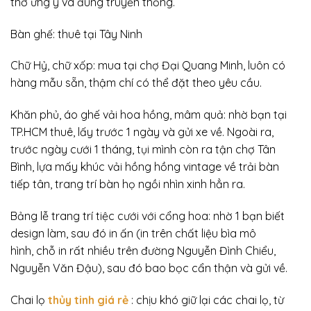
thờ ưng ý và đúng truyền thống.
Bàn ghế: thuê tại Tây Ninh
Chữ Hỷ, chữ xốp: mua tại chợ Đại Quang Minh, luôn có
hàng mẫu sẵn, thậm chí có thể đặt theo yêu cầu.
Khăn phủ, áo ghế vải hoa hồng, mâm quả: nhờ bạn tại
TP.HCM thuê, lấy trước 1 ngày và gửi xe về. Ngoài ra,
trước ngày cưới 1 tháng, tụi mình còn ra tận chợ Tân
Bình, lựa mấy khúc vải hồng hồng vintage về trải bàn
tiếp tân, trang trí bàn họ ngồi nhìn xinh hẳn ra.
Bảng lễ trang trí tiệc cưới với cổng hoa: nhờ 1 bạn biết
design làm, sau đó in ấn (in trên chất liệu bìa mô
hình, chỗ in rất nhiều trên đường Nguyễn Đình Chiểu,
Nguyễn Văn Đậu), sau đó bao bọc cẩn thận và gửi về.
Chai lọ
thủy tinh giá rẻ
: chịu khó giữ lại các chai lọ, từ