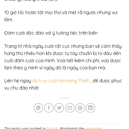
10 giờ tối: hoàn tất mọi thứ và mệt rã người, nhưng vui
lắm.
Đám cưới độc đáo với ý tưởng tiệc trên biển
Trang trí nhà ngày cưới rất cực nhưng bạn sẽ cảm thấy
hứng thú nhiều hơn khi được tự tay chuẩn bị từ đầu đến
cuối đám cưới của mình. Vừa tiết kiệm chi phí, vừa được
làm theo ý mình vì ngày đó là ngày của bạn mà.
Liên hệ ngay
dịch vụ cưới hỏi Hưng Thịnh
, để được phục
vụ chu đáo nhất
This entry was posted in
Tin tức
. Bookmark the
permalink
.