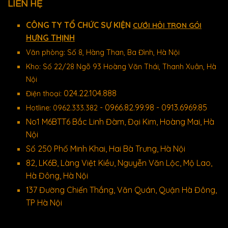
LIÊN HỆ
CÔNG TY TỔ CHỨC SỰ KIỆN
CƯỚI HỎI TRỌN GÓI
HƯNG THỊNH
Văn phòng: Số 8, Hàng Than, Ba Đình, Hà Nội
Kho: Số 22/28 Ngõ 93 Hoàng Văn Thái, Thanh Xuân, Hà
Nội
024.22.104.888
Điện thoại:
- 0966.82.99.98 - 0913.6969.85
Hotline: 0962.333.382
No1 M6BTT6 Bắc Linh Đàm, Đại Kim, Hoàng Mai, Hà
Nội
Số 250 Phố Minh Khai, Hai Bà Trưng, Hà Nội
82, LK6B, Làng Việt Kiều, Nguyễn Văn Lộc, Mộ Lao,
Hà Đông, Hà Nội
137 Đường Chiến Thắng, Văn Quán, Quận Hà Đông,
TP Hà Nội