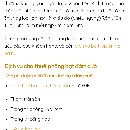
thường không gian ngồi được 2 bàn tiệc. Kích thước phổ
biến một nhà bạt đám cưới cỡ nhỏ là 4m x 3m hoặc 6m x
3m, hay loại lớn hơn là khẩu độ (chiều ngang) 7.5m, 10m,
12m, 15m, 20m mỗi nhịp 4m, 4.5m, 5m.
Chúng tôi cung cấp đa dạng kích thước nhà bạt theo
yêu cầu của khách hàng. và còn
dịch vụ bê tráp ăn hỏi
hà nội
Dịch vụ cho thuê phông bạt đám cưới
Các
phụ kiện cưới
đi kèm nhà bạt đám cưới:
Cho thuê bàn ghế tiếc cưới
chỉ từ 60K
Thảm trải sàn
Trang trí phông rạp, rèm
Trang trí cổng hoa
Kết xe hoa cưới