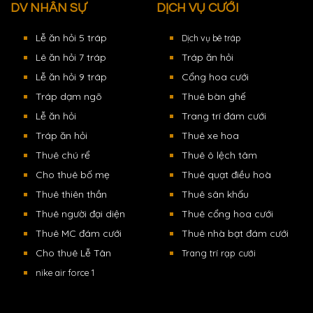
DV NHÂN SỰ
DỊCH VỤ CƯỚI
Lễ ăn hỏi 5 tráp
Dịch vụ bê tráp
Lê ăn hỏi 7 tráp
Tráp ăn hỏi
Lễ ăn hỏi 9 tráp
Cổng hoa cưới
Tráp dạm ngõ
Thuê bàn ghế
Lễ ăn hỏi
Trang trí đám cưới
Tráp ăn hỏi
Thuê xe hoa
Thuê chú rể
Thuê ô lệch tâm
Cho thuê bố mẹ
Thuê quạt điều hoà
Thuê thiên thần
Thuê sân khấu
Thuê người đại diện
Thuê cổng hoa cưới
Thuê MC đám cưới
Thuê nhà bạt đám cưới
Cho thuê Lễ Tân
Trang trí rạp cưới
nike air force 1