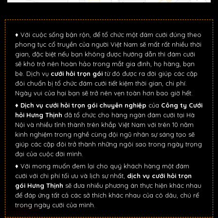
♦ Với cuộc sống bận rộn, để tổ chức một đám cưới đúng theo
phong tục cổ truyền của người Việt Nam sẽ mất rất nhiều thời
gian, đặc biệt nếu bạn không được hướng dẫn thì đám cưới
sẽ khó trở nên hoàn hảo trong mắt gia đình, họ hàng, bạn
bè. Dịch vụ
cưới hỏi trọn gói
từ đó được ra đời giúp các cặp
đôi chuẩn bị tổ chức đám cưới tiết kiệm thời gian, chi phí.
Ngày vui của hại bạn sẽ trở nên vẹn toàn hơn bao giờ hết.
♦
Dịch vụ cưới hỏi trọn gói chuyên nghiệp
của
Công ty Cưới
hỏi Hưng Thịnh
đã tổ chức cho hàng ngàn đám cưới tại Hà
Nội và nhiều tỉnh thành trên khắp Việt Nam với trên 10 năm
kinh nghiệm trong nghề cùng đội ngũ nhân sự sáng tạo sẽ
giúp các cặp đôi trở thành những ngôi sao trong ngày trọng
đại của cuộc đời mình.
♦ Với mong muốn đem lại cho quý khách hàng một đám
cưới với chi phí tối ưu và lịch sự nhất,
dịch vụ cưới hỏi trọn
gói Hưng Thịnh
sẽ đưa nhiều phương án thực hiện khác nhau
để đáp ứng tất cả các sở thích khác nhau của cô dâu, chú rể
trong ngày cưới của mình.