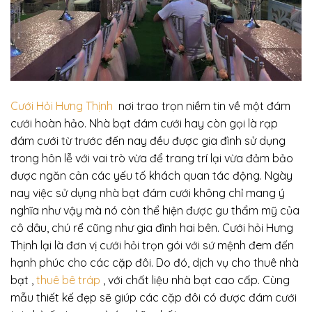
Cưới Hỏi Hưng Thịnh
nơi trao trọn niềm tin về một đám
cưới hoàn hảo. Nhà bạt đám cưới hay còn gọi là rạp
đám cưới từ trước đến nay đều được gia đình sử dụng
trong hôn lễ với vai trò vừa để trang trí lại vừa đảm bảo
được ngăn cản các yếu tố khách quan tác động. Ngày
nay việc sử dụng nhà bạt đám cưới không chỉ mang ý
nghĩa như vậy mà nó còn thể hiện được gu thẩm mỹ của
cô dâu, chú rể cũng như gia đình hai bên. Cưới hỏi Hưng
Thịnh lại là đơn vị cưới hỏi trọn gói với sứ mệnh đem đến
hạnh phúc cho các cặp đôi. Do đó, dịch vụ cho thuê nhà
bạt ,
thuê bê tráp
, với chất liệu nhà bạt cao cấp. Cùng
mẫu thiết kế đẹp sẽ giúp các cặp đôi có được đám cưới