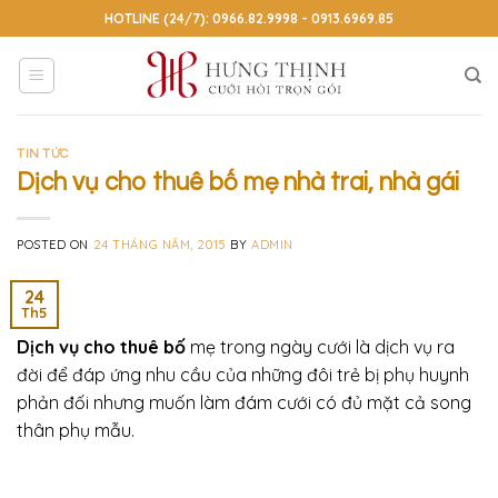
Skip
HOTLINE (24/7): 0966.82.9998 - 0913.6969.85
to
content
TIN TỨC
Dịch vụ cho thuê bố mẹ nhà trai, nhà gái
POSTED ON
24 THÁNG NĂM, 2015
BY
ADMIN
24
Th5
Dịch vụ cho thuê bố
mẹ trong ngày cưới là dịch vụ ra
đời để đáp ứng nhu cầu của những đôi trẻ bị phụ huynh
phản đối nhưng muốn làm đám cưới có đủ mặt cả song
thân phụ mẫu.