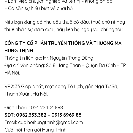
– Làm việc chuyên nghiệp và tế nhị – không ồn ào.
– Có sẵn sự hiểu biết về cưới hỏi
Nếu bạn đang có nhu cầu thuê cô dâu, thuê chú rể hay
thuê nhân sự đám cưới, hãy liên hệ ngay với chúng tôi :
CÔNG TY CỔ PHẦN TRUYỀN THÔNG VÀ THƯƠNG MẠI
HƯNG THỊNH
Thông tin liên lạc: Mr. Nguyễn Trung Dũng
Địa chỉ văn phòng: Số 8 Hàng Than – Quận Ba Đình – TP
HÀ Nội.
VP2: 33 Giáp Nhất, mặt sông Tô Lịch, gần Ngã Tư Sở,
Thanh Xuân, Hà Nội.
Điện Thoại : 024 22 104 888
SĐT: 0962.333.382 – 0913 6969 85
Email:
cuoihoihungthinh@gmail.com
Cưới hỏi Trọn gói Hưng Thịnh