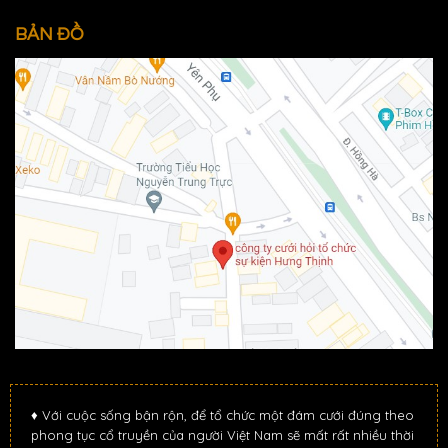
BẢN ĐỒ
♦ Với cuộc sống bận rộn, để tổ chức một đám cưới đúng theo
phong tục cổ truyền của người Việt Nam sẽ mất rất nhiều thời