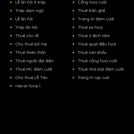
Lễ ăn hỏi 9 tráp
Cổng hoa cưới
Tráp dạm ngõ
Thuê bàn ghế
Lễ ăn hỏi
Trang trí đám cưới
Tráp ăn hỏi
Thuê xe hoa
Thuê chú rể
Thuê ô lệch tâm
Cho thuê bố mẹ
Thuê quạt điều hoà
Thuê thiên thần
Thuê sân khấu
Thuê người đại diện
Thuê cổng hoa cưới
Thuê MC đám cưới
Thuê nhà bạt đám cưới
Cho thuê Lễ Tân
Trang trí rạp cưới
nike air force 1