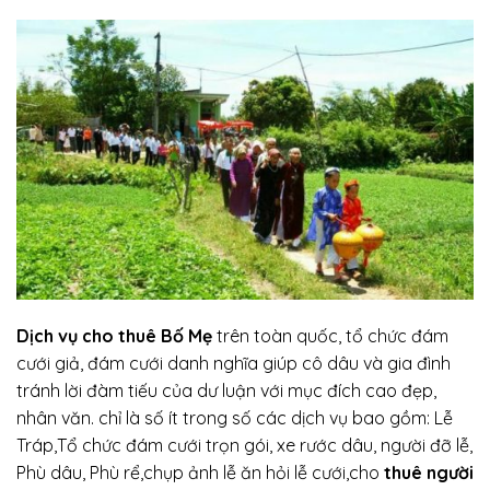
Dịch vụ cho thuê Bố Mẹ
trên toàn quốc, tổ chức đám
cưới giả, đám cưới danh nghĩa giúp cô dâu và gia đình
tránh lời đàm tiếu của dư luận với mục đích cao đẹp,
nhân văn. chỉ là số ít trong số các dịch vụ bao gồm: Lễ
Tráp,Tổ chức đám cưới trọn gói, xe rước dâu, người đỡ lễ,
Phù dâu, Phù rể,chụp ảnh lễ ăn hỏi lễ cưới,cho
thuê người