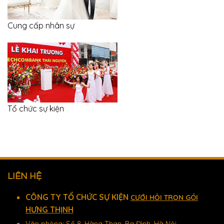
Cung cấp nhân sự
Tổ chức sự kiện
LIÊN HỆ
CÔNG TY TỔ CHỨC SỰ KIỆN
CƯỚI HỎI TRỌN GÓI
HƯNG THỊNH
Văn phòng: Số 8, Hàng Than, Ba Đình, Hà Nội