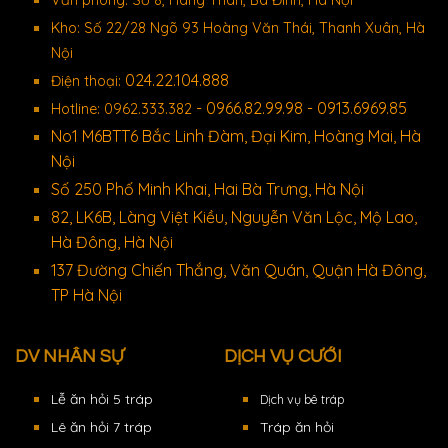
Kho: Số 22/28 Ngõ 93 Hoàng Văn Thái, Thanh Xuân, Hà
Nội
024.22.104.888
Điện thoại:
- 0966.82.99.98 - 0913.6969.85
Hotline: 0962.333.382
No1 M6BTT6 Bắc Linh Đàm, Đại Kim, Hoàng Mai, Hà
Nội
Số 250 Phố Minh Khai, Hai Bà Trưng, Hà Nội
82, LK6B, Làng Việt Kiều, Nguyễn Văn Lộc, Mộ Lao,
Hà Đông, Hà Nội
137 Đường Chiến Thắng, Văn Quán, Quận Hà Đông,
TP Hà Nội
DV NHÂN SỰ
DỊCH VỤ CƯỚI
Lễ ăn hỏi 5 tráp
Dịch vụ bê tráp
Lê ăn hỏi 7 tráp
Tráp ăn hỏi