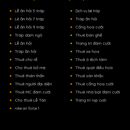
Lễ ăn hỏi 5 tráp
Dịch vụ bê tráp
Lê ăn hỏi 7 tráp
Tráp ăn hỏi
Lễ ăn hỏi 9 tráp
Cổng hoa cưới
Tráp dạm ngõ
Thuê bàn ghế
Lễ ăn hỏi
Trang trí đám cưới
Tráp ăn hỏi
Thuê xe hoa
Thuê chú rể
Thuê ô lệch tâm
Cho thuê bố mẹ
Thuê quạt điều hoà
Thuê thiên thần
Thuê sân khấu
Thuê người đại diện
Thuê cổng hoa cưới
Thuê MC đám cưới
Thuê nhà bạt đám cưới
Cho thuê Lễ Tân
Trang trí rạp cưới
nike air force 1