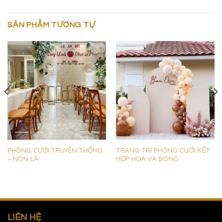
SẢN PHẨM TƯƠNG TỰ
PHÔNG CƯỚI TRUYỀN THỐNG
TRANG TRÍ PHÔNG CƯỚI KẾT
– NÓN LÁ
HỢP HOA VÀ BÓNG
LIÊN HỆ