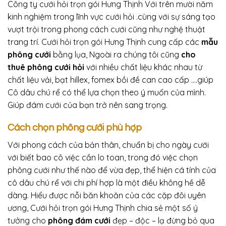
Công ty cưới hỏi trọn gói Hưng Thịnh Với trên mười năm
kinh nghiệm trong lĩnh vực cưới hỏi .cùng với sự sáng tạo
vượt trội trong phong cách cưới cũng như nghệ thuật
trang trí. Cưới hỏi trọn gói Hưng Thịnh cung cấp các
mẫu
phông cưới
bằng lụa, Ngoài ra chúng tôi cũng
cho
thuê phông cưới hỏi
với nhiều chất liệu khác nhau từ
chất liệu vải, bạt hillex, fomex bồi đề can cao cấp ….giúp
Cô dâu chú rể có thể lựa chọn theo ý muốn của mình.
Giúp đám cưới của bạn trở nên sang trọng.
Cách chọn phông cưới phù hợp
Với phong cách của bản thân, chuẩn bị cho ngày cưới
với biết bao cô việc cần lo toan, trong đó việc chọn
phông cưới như thế nào để vừa đẹp, thể hiện cá tính của
cô dâu chú rể với chi phí hợp là một điều không hề dễ
dàng. Hiểu được nỗi băn khoăn của các cặp đôi uyên
ương, Cưới hỏi trọn gói Hưng Thịnh chia sẻ một số ý
tưởng cho
phông đám cưới
đẹp – độc – lạ đừng bỏ qua