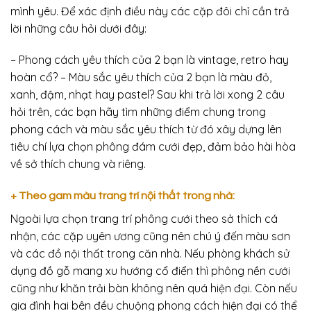
mình yêu. Để xác định điều này các cặp đôi chỉ cần trả
lời những câu hỏi dưới đây:
– Phong cách yêu thích của 2 bạn là vintage, retro hay
hoàn cổ? – Màu sắc yêu thích của 2 bạn là màu đỏ,
xanh, đậm, nhạt hay pastel? Sau khi trả lời xong 2 câu
hỏi trên, các bạn hãy tìm những điểm chung trong
phong cách và màu sắc yêu thích từ đó xây dựng lên
tiêu chí lựa chọn phông đám cưới đẹp, đảm bảo hài hòa
về sở thích chung và riêng.
+ Theo gam màu trang trí nội thất trong nhà:
Ngoài lựa chọn trang trí phông cưới theo sở thích cá
nhận, các cặp uyên ương cũng nên chú ý đến màu sơn
và các đồ nội thất trong căn nhà. Nếu phòng khách sử
dụng đồ gỗ mang xu hướng cổ điển thì phông nền cưới
cũng như khăn trải bàn không nên quá hiện đại. Còn nếu
gia đình hai bên đều chuộng phong cách hiện đại có thể