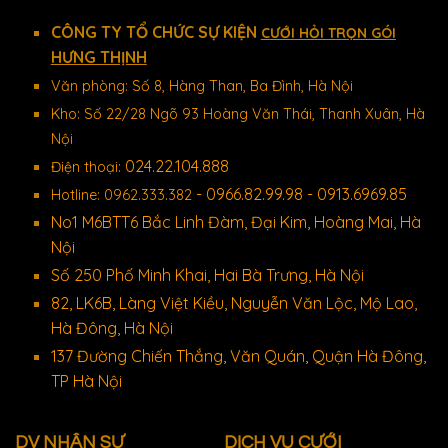
CÔNG TY TỔ CHỨC SỰ KIỆN
CƯỚI HỎI TRỌN GÓI
HƯNG THỊNH
Văn phòng: Số 8, Hàng Than, Ba Đình, Hà Nội
Kho: Số 22/28 Ngõ 93 Hoàng Văn Thái, Thanh Xuân, Hà
Nội
024.22.104.888
Điện thoại:
- 0966.82.99.98 - 0913.6969.85
Hotline: 0962.333.382
No1 M6BTT6 Bắc Linh Đàm, Đại Kim, Hoàng Mai, Hà
Nội
Số 250 Phố Minh Khai, Hai Bà Trưng, Hà Nội
82, LK6B, Làng Việt Kiều, Nguyễn Văn Lộc, Mộ Lao,
Hà Đông, Hà Nội
137 Đường Chiến Thắng, Văn Quán, Quận Hà Đông,
TP Hà Nội
DV NHÂN SỰ
DỊCH VỤ CƯỚI