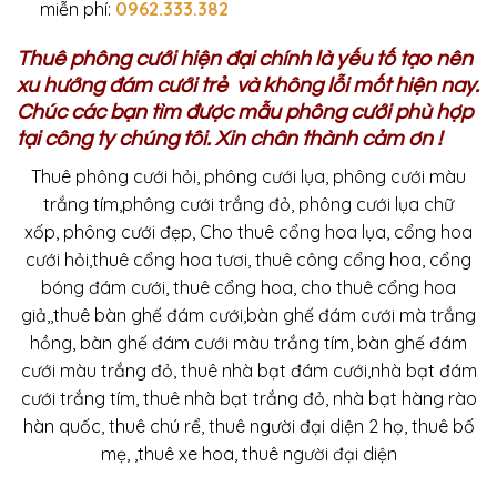
miễn phí:
0962.333.382
Thuê phông cưới hiện đại chính là yếu tố tạo nên
xu hướng đám cưới trẻ và không lỗi mốt hiện nay.
Chúc các bạn tìm được mẫu phông cưới phù hợp
tại công ty chúng tôi. Xin chân thành cảm ơn !
Thuê phông cưới hỏi, phông cưới lụa, phông cưới màu
trắng tím,phông cưới trắng đỏ, phông cưới lụa chữ
xốp, phông cưới đẹp, Cho thuê cổng hoa lụa, cổng hoa
cưới hỏi,thuê cổng hoa tươi, thuê công cổng hoa, cổng
bóng đám cưới, thuê cổng hoa, cho thuê cổng hoa
giả,,thuê bàn ghế đám cưới,bàn ghế đám cưới mà trắng
hồng, bàn ghế đám cưới màu trắng tím, bàn ghế đám
cưới màu trắng đỏ, thuê nhà bạt đám cưới,nhà bạt đám
cưới trắng tím, thuê nhà bạt trắng đỏ, nhà bạt hàng rào
hàn quốc, thuê chú rể, thuê người đại diện 2 họ, thuê bố
mẹ, ,thuê xe hoa, thuê người đại diện