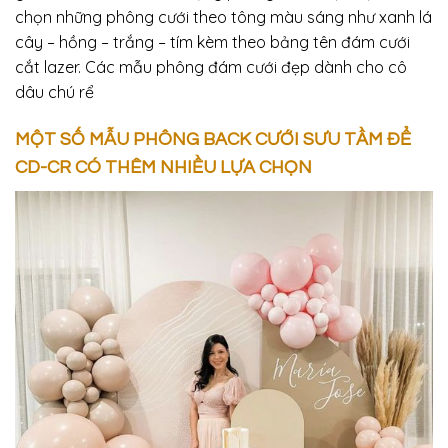
chọn những phông cưới theo tông màu sáng như xanh lá
cây – hồng – trắng – tím kèm theo bảng tên đám cưới
cắt lazer. Các mẫu phông đám cưới đẹp dành cho cô
dâu chú rể
MỘT SỐ MẪU PHÔNG BACK CƯỚI SƯU TẦM ĐỂ
CD-CR CÓ THÊM NHIỀU LỰA CHỌN