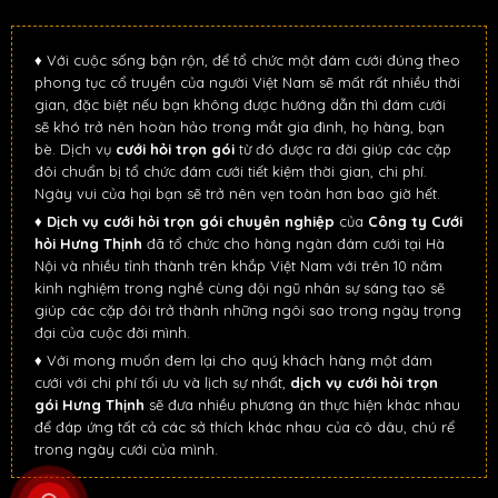
♦ Với cuộc sống bận rộn, để tổ chức một đám cưới đúng theo
phong tục cổ truyền của người Việt Nam sẽ mất rất nhiều thời
gian, đặc biệt nếu bạn không được hướng dẫn thì đám cưới
sẽ khó trở nên hoàn hảo trong mắt gia đình, họ hàng, bạn
bè. Dịch vụ
cưới hỏi trọn gói
từ đó được ra đời giúp các cặp
đôi chuẩn bị tổ chức đám cưới tiết kiệm thời gian, chi phí.
Ngày vui của hại bạn sẽ trở nên vẹn toàn hơn bao giờ hết.
♦
Dịch vụ cưới hỏi trọn gói chuyên nghiệp
của
Công ty Cưới
hỏi Hưng Thịnh
đã tổ chức cho hàng ngàn đám cưới tại Hà
Nội và nhiều tỉnh thành trên khắp Việt Nam với trên 10 năm
kinh nghiệm trong nghề cùng đội ngũ nhân sự sáng tạo sẽ
giúp các cặp đôi trở thành những ngôi sao trong ngày trọng
đại của cuộc đời mình.
♦ Với mong muốn đem lại cho quý khách hàng một đám
cưới với chi phí tối ưu và lịch sự nhất,
dịch vụ cưới hỏi trọn
gói Hưng Thịnh
sẽ đưa nhiều phương án thực hiện khác nhau
để đáp ứng tất cả các sở thích khác nhau của cô dâu, chú rể
trong ngày cưới của mình.