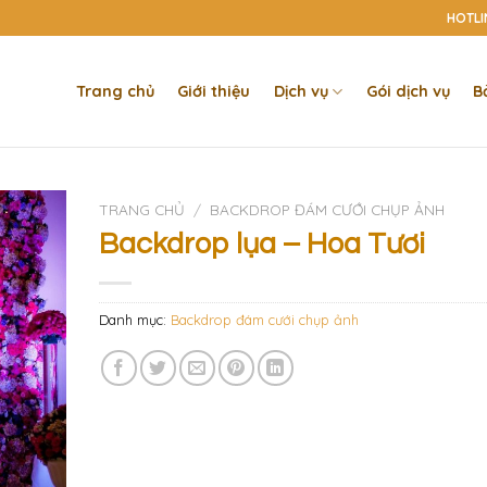
HOTLIN
Trang chủ
Giới thiệu
Dịch vụ
Gói dịch vụ
B
TRANG CHỦ
/
BACKDROP ĐÁM CƯỚI CHỤP ẢNH
Backdrop lụa – Hoa Tươi
Danh mục:
Backdrop đám cưới chụp ảnh