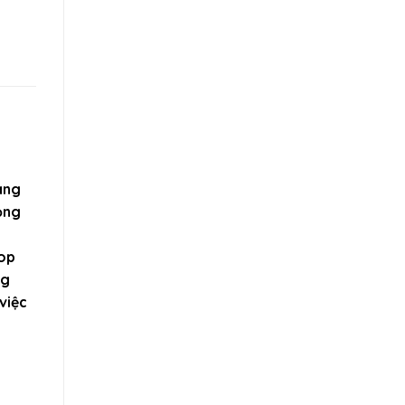
ang
ọng
rop
ng
việc