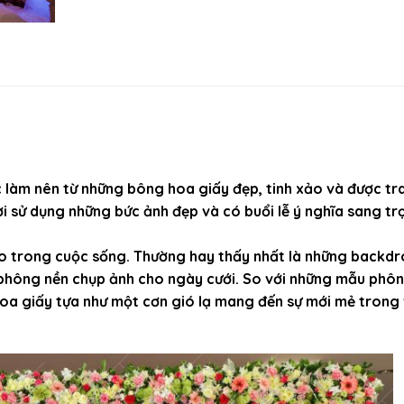
 làm nên từ những bông hoa giấy đẹp, tinh xảo và được tr
ời sử dụng những bức ảnh đẹp và có buổi lễ ý nghĩa sang tr
o trong cuộc sống. Thường hay thấy nhất là những backd
 phông nền chụp ảnh cho ngày cưới. So với những mẫu phô
hoa giấy tựa như một cơn gió lạ mang đến sự mới mẻ trong 