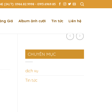
E (24/7): 0966.82.9998 - 0913.6969.85
ảng Giá
Album ảnh cưới
Tin tức
Liên hệ
CHUYÊN MỤC
dịch vụ
Tin tức