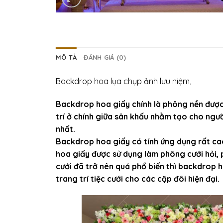
MÔ TẢ
ĐÁNH GIÁ (0)
Backdrop hoa lụa chụp ảnh lưu niệm,
Backdrop hoa giấy chính là phông nền được
trí ở chính giữa sân khấu nhằm tạo cho ngư
nhất.
Backdrop hoa giấy có tính ứng dụng rất ca
hoa giấy được sử dụng làm phông cưới hỏi,
cưới đã trở nên quá phổ biến thì backdrop 
trang trí tiệc cưới cho các cặp đôi hiện đại.