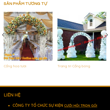
SẢN PHẨM TƯƠNG TỰ
Cổng hoa tươi
Trang trí Cổng bóng
LIÊN HỆ
CÔNG TY TỔ CHỨC SỰ KIỆN
CƯỚI HỎI TRỌN GÓI