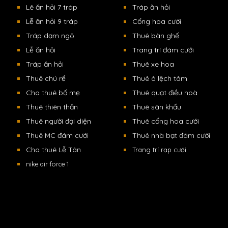
Lê ăn hỏi 7 tráp
Tráp ăn hỏi
Lễ ăn hỏi 9 tráp
Cổng hoa cưới
Tráp dạm ngõ
Thuê bàn ghế
Lễ ăn hỏi
Trang trí đám cưới
Tráp ăn hỏi
Thuê xe hoa
Thuê chú rể
Thuê ô lệch tâm
Cho thuê bố mẹ
Thuê quạt điều hoà
Thuê thiên thần
Thuê sân khấu
Thuê người đại diện
Thuê cổng hoa cưới
Thuê MC đám cưới
Thuê nhà bạt đám cưới
Cho thuê Lễ Tân
Trang trí rạp cưới
nike air force 1