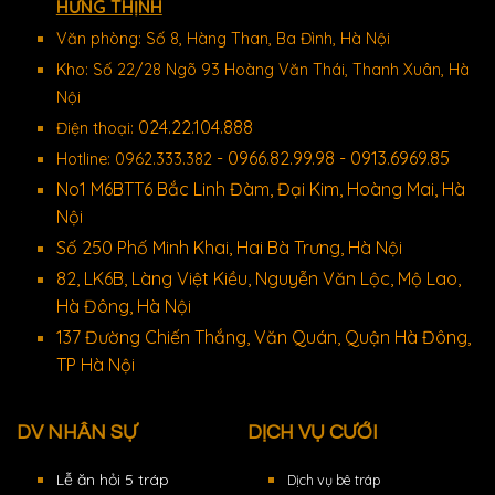
HƯNG THỊNH
Văn phòng: Số 8, Hàng Than, Ba Đình, Hà Nội
Kho: Số 22/28 Ngõ 93 Hoàng Văn Thái, Thanh Xuân, Hà
Nội
024.22.104.888
Điện thoại:
- 0966.82.99.98 - 0913.6969.85
Hotline: 0962.333.382
No1 M6BTT6 Bắc Linh Đàm, Đại Kim, Hoàng Mai, Hà
Nội
Số 250 Phố Minh Khai, Hai Bà Trưng, Hà Nội
82, LK6B, Làng Việt Kiều, Nguyễn Văn Lộc, Mộ Lao,
Hà Đông, Hà Nội
137 Đường Chiến Thắng, Văn Quán, Quận Hà Đông,
TP Hà Nội
DV NHÂN SỰ
DỊCH VỤ CƯỚI
Lễ ăn hỏi 5 tráp
Dịch vụ bê tráp