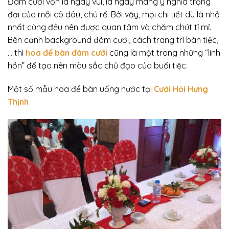
Đám cưới vốn là ngày vui, là ngày mang ý nghĩa trọng
đại của mỗi cô dâu, chú rể. Bởi vậy, mọi chi tiết dù là nhỏ
nhất cũng đều nên được quan tâm và chăm chút tỉ mỉ.
Bên cạnh background đám cưới, cách trang trí bàn tiệc,
… thì
hoa để bàn đám cưới
cũng là một trong những “linh
hồn” để tạo nên màu sắc chủ đạo của buổi tiệc.
Một số mẫu hoa để bàn uống nước tại
Cưới Hỏi Hưng
Thịnh