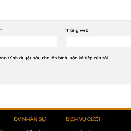
l
*
Trang web
ong trình duyệt này cho lần bình luận kế tiếp của tôi.
DV NHÂN SỰ
DỊCH VỤ CƯỚI