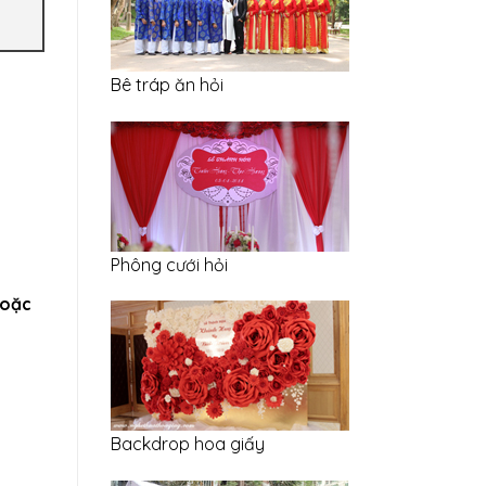
Bê tráp ăn hỏi
Phông cưới hỏi
hoặc
Backdrop hoa giấy