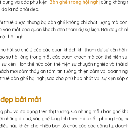
t dụng và các phụ kiện.
Bàn ghế trong hội nghị
cũng không 
đó là nó phải đẹp.
phải thuê được những bộ bàn ghế không chỉ chất lượng mà còn
ập vào mắt của quan khách đến tham dự sự kiện. Bởi đây chính
ột hội nghị.
 thu hút sự chú ý của các quan khách khi tham dự sự kiện hội n
ạo sự hài lòng trong mắt các quan khách mà còn thể hiện sự
sự kiện. Hơn thế nữa còn thể hiện sự chuyên nghiệp và thái 
ách mời cảm thấy an tâm, tin tưởng, thiện cảm với doanh ng
 thuê bàn ghế hội nghị sao cho phù hợp nhất với sự kiện sắp 
 đẹp bắt mắt
ng phú và đa dạng trên thị trường. Có những mẫu bàn ghế k
ởi những áo nơ, váy ghế lung linh theo màu sắc phong thủy 
điều này khiến cho nhiều ban tổ chức của các công ty, doan