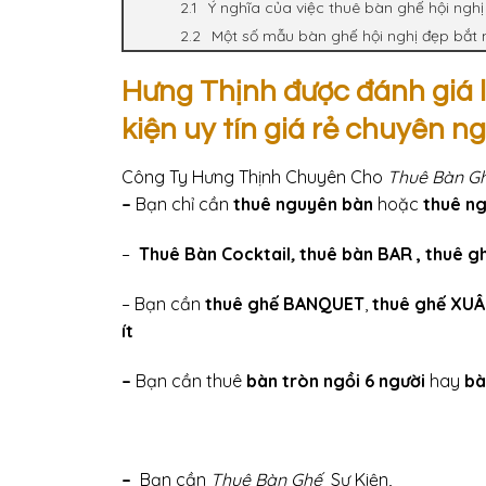
Ý nghĩa của việc thuê bàn ghế hội nghị
Một số mẫu bàn ghế hội nghị đẹp bắt
Hưng Thịnh được đánh giá là
kiện uy tín giá rẻ chuyên ng
Công Ty Hưng Thịnh Chuyên Cho
Thuê Bàn G
–
Bạn chỉ cần
thuê nguyên bàn
hoặc
thuê n
–
Thuê
Bàn Cocktail
,
thuê bàn BAR
, thuê g
– Bạn cần
thuê ghế BANQUET
,
thuê ghế XU
ít
–
Bạn cần thuê
bàn tròn ngồi 6 người
hay
bà
–
Bạn cần
Thuê Bàn Ghế
Sự Kiện,