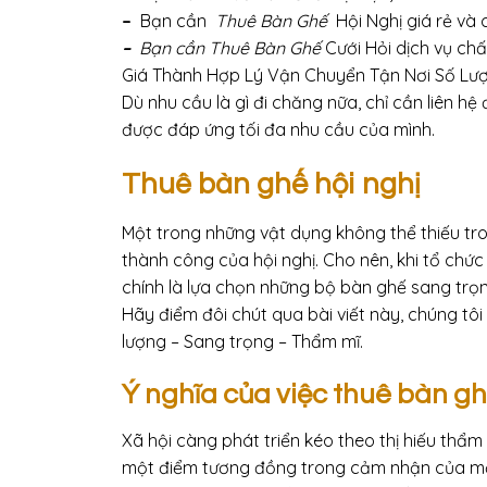
–
Bạn cần
Thuê Bàn Ghế
Hội Nghị giá rẻ và 
–
Bạn cần Thuê Bàn Ghế
Cưới Hỏi dịch vụ chấ
Giá Thành Hợp Lý Vận Chuyển Tận Nơi Số Lượ
Dù nhu cầu là gì đi chăng nữa, chỉ cần liên hệ
được đáp ứng tối đa nhu cầu của mình.
Thuê bàn ghế hội nghị
Một trong những vật dụng không thể thiếu tro
thành công của hội nghị. Cho nên, khi tổ chức
chính là lựa chọn những bộ bàn ghế sang trọng
Hãy điểm đôi chút qua bài viết này, chúng tô
lượng – Sang trọng – Thẩm mĩ.
Ý nghĩa của việc thuê bàn gh
Xã hội càng phát triển kéo theo thị hiếu thẩ
một điểm tương đồng trong cảm nhận của mỗi c