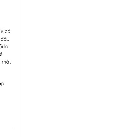
Để có
g đầu
i lo
é.
p mắt
ắp