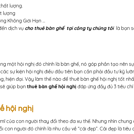
chất lượng.
t lượng
ng Không Giới Hạn …
 đến dịch vụ
cho thuê bàn ghế tại công ty chúng tôi
là bạn s
ng một hội nghị đó chính là bàn ghế, nó góp phần tạo nên sự
 các sự kiện hội nghị điều đầu tiên bạn cần phải đầu tư kỹ lư
, hiện đại. Vậy làm thế nào để thuê bàn ghế hội nghị tốt nhấ
i sẽ giúp bạn
thuê bàn ghế hội nghị
đáp ứng đầy đủ 3 tiêu chí
ế hội nghị
m mĩ của con người thay đổi theo đa xu thế. Nhưng nhìn chung
on người đó chính là nhu cầu về “cái đẹp”. Cái đẹp là tiêu c