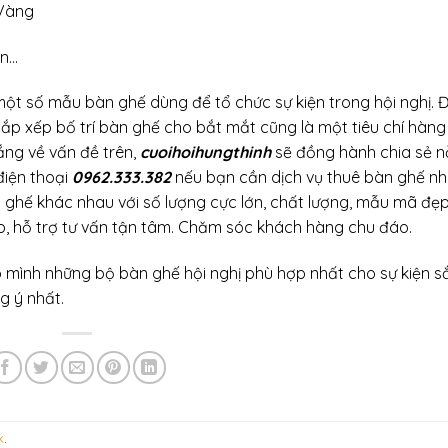
 Vàng
an…
 một số mẫu bàn ghế dùng để tổ chức sự kiện trong hội nghị. 
 sắp xếp bố trí bàn ghế cho bắt mắt cũng là một tiêu chí hàn
ắng về vấn đề trên,
cuoihoihungthinh
sẽ đồng hành chia sẻ nỗ
điện thoại
0962.333.382
nếu bạn cần dịch vụ thuê bàn ghế nh
n ghế khác nhau với số lượng cực lớn, chất lượng, mẫu mã đẹ
, hỗ trợ tư vấn tận tâm. Chăm sóc khách hàng chu đáo.
mình những bộ bàn ghế hội nghị phù hợp nhất cho sự kiện s
g ý nhất.
k
.