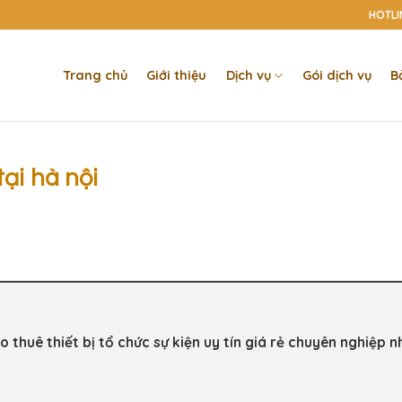
HOTLIN
Trang chủ
Giới thiệu
Dịch vụ
Gói dịch vụ
B
ại hà nội
 thuê thiết bị tổ chức sự kiện uy tín giá rẻ chuyên nghiệp n