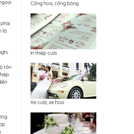
ngoại
Cổng hoa, cổng bóng
 phải
 là
ghị.
In thiệp cưới
độ tôn
hiệp.
diễn
Xe cưới, xe hoa
hông
hợp
h