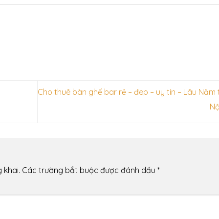
Cho thuê bàn ghế bar rẻ – đep – uy tín – Lâu Năm 
Nộ
 khai.
Các trường bắt buộc được đánh dấu
*