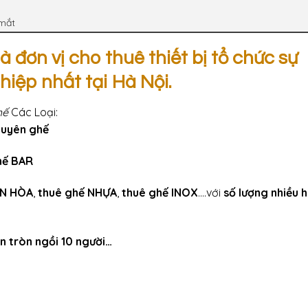
 mắt
 đơn vị cho thuê thiết bị tổ chức sự
hiệp nhất tại Hà Nội.
hế
Các Loại:
guyên ghế
hế BAR
ÂN HÒA
,
thuê ghế NHỰA
,
thuê ghế INOX
….với
s
ố lượng nhiều 
n tròn ngồi 10 người…