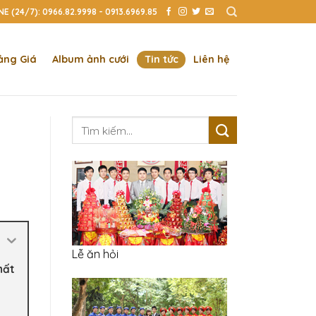
E (24/7): 0966.82.9998 - 0913.6969.85
ảng Giá
Album ảnh cưới
Tin tức
Liên hệ
Tìm
kiếm:
Lễ ăn hỏi
hất