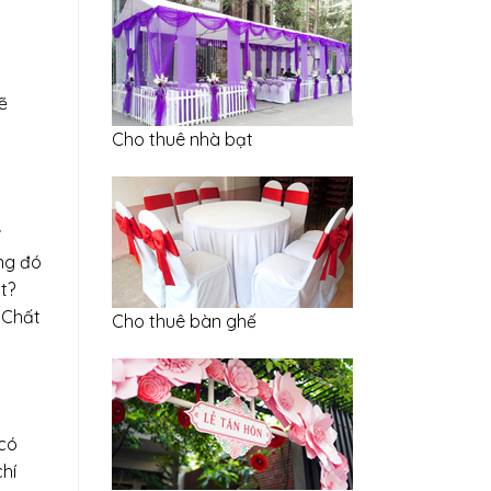
ẽ
Cho thuê nhà bạt
ỡng đó
t?
 Chất
Cho thuê bàn ghế
 có
hí