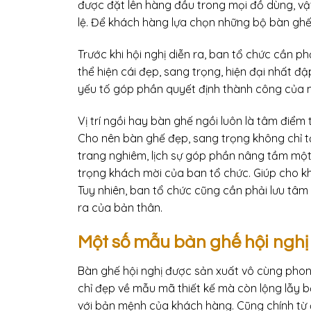
được đặt lên hàng đầu trong mọi đồ dùng, vậ
lệ. Để khách hàng lựa chọn những bộ bàn ghế 
Trước khi hội nghị diễn ra, ban tổ chức cần 
thể hiện cái đẹp, sang trọng, hiện đại nhất đ
yếu tố góp phần quyết định thành công của m
Vị trí ngồi hay bàn ghế ngồi luôn là tâm điểm
Cho nên bàn ghế đẹp, sang trọng không chỉ t
trang nghiêm, lịch sự góp phần nâng tầm một 
trọng khách mời của ban tổ chức. Giúp cho kh
Tuy nhiên, ban tổ chức cũng cần phải lưu tâm
ra của bản thân.
Một số mẫu bàn ghế hội nghị
Bàn ghế hội nghị được sản xuất vô cùng pho
chỉ đẹp về mẫu mã thiết kế mà còn lộng lẫy b
với bản mệnh của khách hàng. Cũng chính từ 