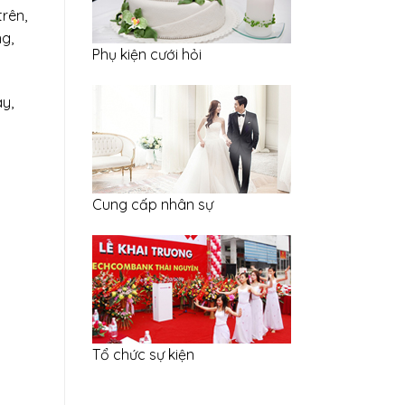
rên,
g,
Phụ kiện cưới hỏi
ay,
Cung cấp nhân sự
Tổ chức sự kiện