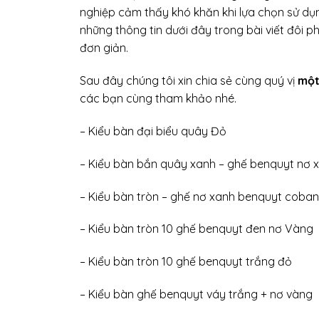
nghiệp cảm thấy khó khăn khi lựa chọn sử dụn
những thông tin dưới đây trong bài viết đôi 
đơn giản.
Sau đây chúng tôi xin chia sẻ cùng quý vị
một
các bạn cùng tham khảo nhé.
– Kiểu bàn đại biểu quây Đỏ
– Kiểu bàn bắn quây xanh – ghế benquyt nơ 
– Kiểu bàn tròn – ghế nơ xanh benquyt coban
– Kiểu bàn tròn 10 ghế benquyt đen nơ Vàng
– Kiểu bàn tròn 10 ghế benquyt trắng đỏ
– Kiểu bàn ghế benquyt váy trắng + nơ vàng