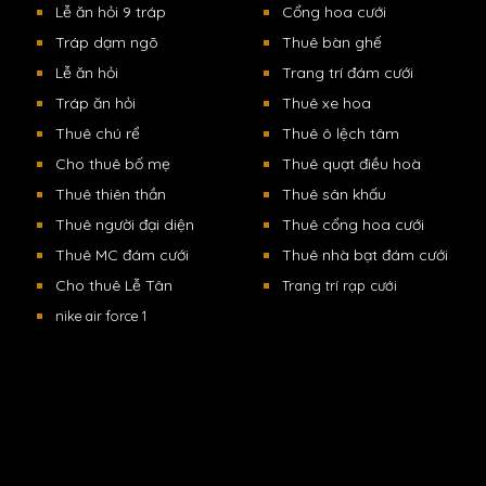
Lễ ăn hỏi 9 tráp
Cổng hoa cưới
Tráp dạm ngõ
Thuê bàn ghế
Lễ ăn hỏi
Trang trí đám cưới
Tráp ăn hỏi
Thuê xe hoa
Thuê chú rể
Thuê ô lệch tâm
Cho thuê bố mẹ
Thuê quạt điều hoà
Thuê thiên thần
Thuê sân khấu
Thuê người đại diện
Thuê cổng hoa cưới
Thuê MC đám cưới
Thuê nhà bạt đám cưới
Cho thuê Lễ Tân
Trang trí rạp cưới
nike air force 1