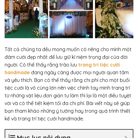
Tất cả chúng ta đều mong muốn có riêng cho mình một
đám cưới đẹp nhất để lưu giữ kỉ niệm trọng đại của đời
người. Có thể thấy rằng trào lưu
trang trí tiệc cưới
handmade
đang ngày càng được mọi người quan tâm
và yêu thích. Bạn có thể thấy rằng chi phí cho một buổi
tiệc cưới là vô cùng lớn nên việc chính tay mình trang trí
từ những vật liệu đơn giản tự làm thì lại là một điều tuyệt
vời và có thể tiết kiệm tối đa chi phí. Bài viết này sẽ giúp
bạn tham khảo những ý tưởng hay trong quá trình thiết
kế và trang trí tiệc cưới handmade.
Mục lục nội dung