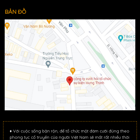
BẢN ĐỒ
♦ Với cuộc sống bận rộn, để tổ chức một đám cưới đúng theo
phong tục cổ truyền của người Việt Nam sẽ mất rất nhiều thời