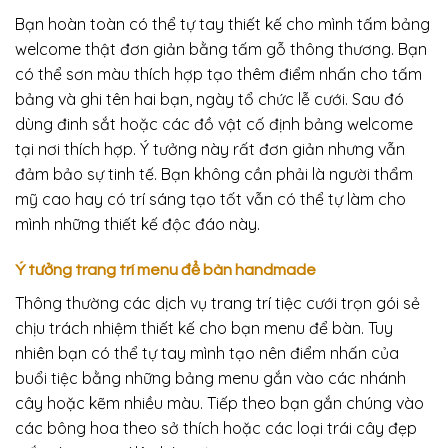
Bạn hoàn toàn có thể tự tay thiết kế cho mình tấm bảng
welcome thật đơn giản bằng tấm gỗ thông thương. Bạn
có thể sơn màu thích hợp tạo thêm điểm nhấn cho tấm
bảng và ghi tên hai bạn, ngày tổ chức lễ cưới. Sau đó
dùng đinh sắt hoặc các đồ vật cố định bảng welcome
tại nơi thích hợp. Ý tưởng này rất đơn giản nhưng vẫn
đảm bảo sự tinh tế. Bạn không cần phải là người thẩm
mỹ cao hay có trí sáng tạo tốt vẫn có thể tự làm cho
mình những thiết kế độc đáo này.
Ý tưởng trang trí menu để bàn handmade
Thông thường các dịch vụ
trang trí tiệc cưới trọn gói sẻ
chịu trách nhiệm thiết kế cho bạn menu để bàn. Tuy
nhiên bạn có thể tự tay mình tạo nên điểm nhấn của
buổi tiệc bằng những bảng menu gắn vào các nhánh
cây hoặc kẽm nhiều màu. Tiếp theo bạn gắn chúng vào
các bông hoa theo sở thích hoặc các loại trái cây đẹp