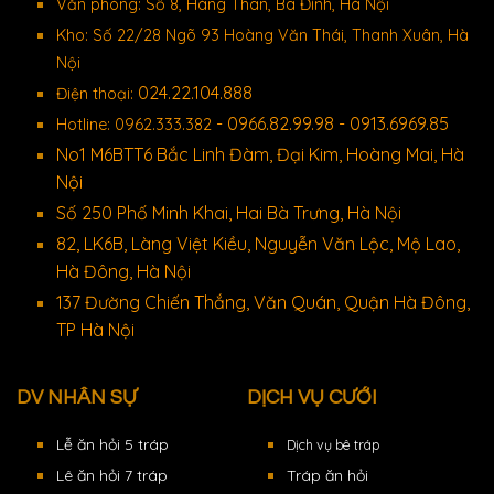
Văn phòng: Số 8, Hàng Than, Ba Đình, Hà Nội
Kho: Số 22/28 Ngõ 93 Hoàng Văn Thái, Thanh Xuân, Hà
Nội
024.22.104.888
Điện thoại:
- 0966.82.99.98 - 0913.6969.85
Hotline: 0962.333.382
No1 M6BTT6 Bắc Linh Đàm, Đại Kim, Hoàng Mai, Hà
Nội
Số 250 Phố Minh Khai, Hai Bà Trưng, Hà Nội
82, LK6B, Làng Việt Kiều, Nguyễn Văn Lộc, Mộ Lao,
Hà Đông, Hà Nội
137 Đường Chiến Thắng, Văn Quán, Quận Hà Đông,
TP Hà Nội
DV NHÂN SỰ
DỊCH VỤ CƯỚI
Lễ ăn hỏi 5 tráp
Dịch vụ bê tráp
Lê ăn hỏi 7 tráp
Tráp ăn hỏi