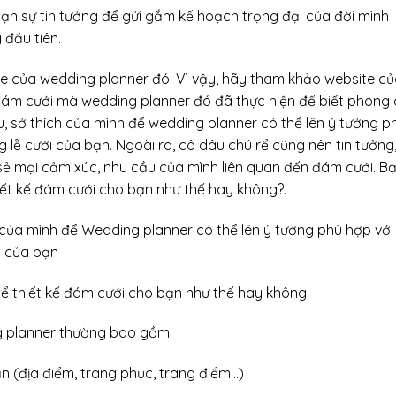
bạn sự tin tưởng để gửi gắm kế hoạch trọng đại của đời mình
 đầu tiên.
le của wedding planner đó. Vì vậy, hãy tham khảo website củ
đám cưới mà wedding planner đó đã thực hiện để biết phong
u, sở thích của mình để wedding planner có thể lên ý tưởng p
 lễ cưới của bạn. Ngoài ra, cô dâu chú rể cũng nên tin tưởng,
sẻ mọi cảm xúc, nhu cầu của mình liên quan đến đám cưới. B
iết kế đám cưới cho bạn như thế hay không?.
ể thiết kế đám cưới cho bạn như thế hay không
g planner thường bao gồm:
n (địa điểm, trang phục, trang điểm…)