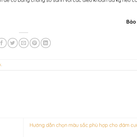
m để có bằng chứng so sánh với các điều khoản đã ký nếu c
Bảo
k
.
Hướng dẫn chọn màu sắc phù hợp cho đám cướ