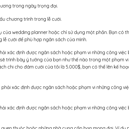
 ương trong ngày trọng đại.
ấu chương trình trong lễ cưới.
vụ của wedding planner hoặc chỉ sử dụng một phần. Bạn có t
g lễ cưới để phù hợp ngân sách của mình.
phải xác định được ngân sách hoặc phạm vi những công việc
sẽ trình bày ý tưởng của bạn như thế nào trong một phạm v
ách chi cho đám cưới của tôi là 5.000$, bạn có thể lên kế ho
phải xác định được ngân sách hoặc phạm vi những công việc
, quen thuộc hoặc những nhà cung cấp bạn mong đợi. Ví dụ 