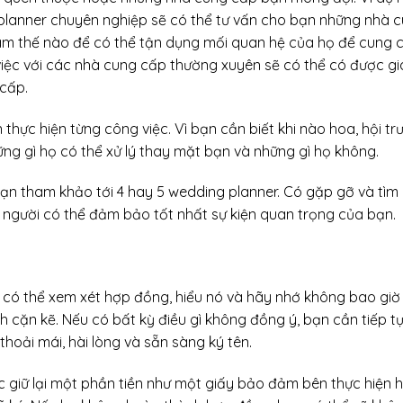
planner chuyên nghiệp sẽ có thể tư vấn cho bạn những nhà 
làm thế nào để có thể tận dụng mối quan hệ của họ để cung 
iệc với các nhà cung cấp thường xuyên sẽ có thể có được gi
 cấp.
thực hiện từng công việc. Vì bạn cần biết khi nào hoa, hội tr
ững gì họ có thể xử lý thay mặt bạn và những gì họ không.
 bạn tham khảo tới 4 hay 5 wedding planner. Có gặp gỡ và tìm 
 người có thể đảm bảo tốt nhất sự kiện quan trọng của bạn.
có thể xem xét hợp đồng, hiểu nó và hãy nhớ không bao giờ
h cặn kẽ. Nếu có bất kỳ điều gì không đồng ý, bạn cần tiếp t
hoải mái, hài lòng và sẵn sàng ký tên.
ệc giữ lại một phần tiền như một giấy bảo đảm bên thực hiện 