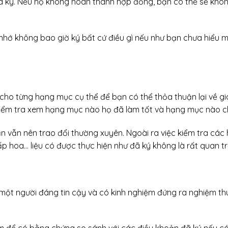
ã ký. Nếu họ không hoàn thành hợp đồng, bạn có thể sẽ khô
cho từng hạng mục cụ thể để bạn có thể thỏa thuận lại về gi
kiểm tra xem hạng mục nào họ đã làm tốt và hạng mục nào c
ạn vẫn nên trao đổi thường xuyên. Ngoài ra việc kiểm tra các
cấp hoa… liệu có được thực hiện như đã ký không là rất quan t
 một người đáng tin cậy và có kinh nghiệm đứng ra nghiệm th