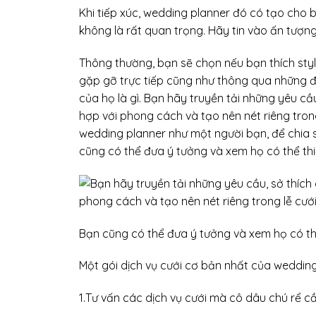
Khi tiếp xúc, wedding planner đó có tạo cho 
không là rất quan trọng. Hãy tin vào ấn tượng
Thông thường, bạn sẽ chọn nếu bạn thích sty
gặp gỡ trực tiếp cũng như thông qua những 
của họ là gì. Bạn hãy truyền tải những yêu cầ
hợp với phong cách và tạo nên nét riêng trong
wedding planner như một người bạn, để chia 
cũng có thể đưa ý tưởng và xem họ có thể th
Bạn cũng có thể đưa ý tưởng và xem họ có th
Một gói dịch vụ cưới cơ bản nhất của weddin
1.Tư vấn các dịch vụ cưới mà cô dâu chú rể cầ