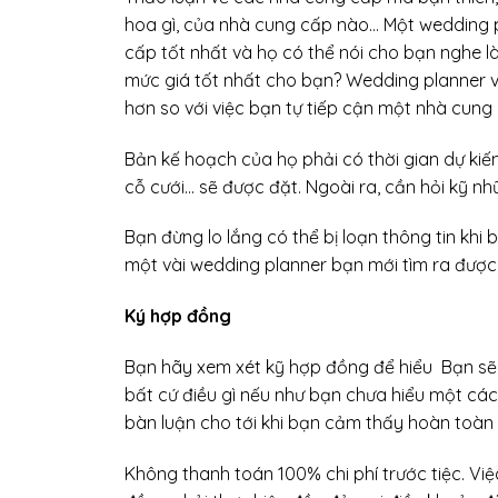
hoa gì, của nhà cung cấp nào… Một wedding 
cấp tốt nhất và họ có thể nói cho bạn nghe 
mức giá tốt nhất cho bạn? Wedding planner v
hơn so với việc bạn tự tiếp cận một nhà cung
Bản kế hoạch của họ phải có thời gian dự kiến 
cỗ cưới… sẽ được đặt. Ngoài ra, cần hỏi kỹ nh
Bạn đừng lo lắng có thể bị loạn thông tin khi
một vài wedding planner bạn mới tìm ra được
Ký hợp đồng
Bạn hãy xem xét kỹ hợp đồng để hiểu Bạn sẽ 
bất cứ điều gì nếu như bạn chưa hiểu một các
bàn luận cho tới khi bạn cảm thấy hoàn toàn t
Không thanh toán 100% chi phí trước tiệc. Vi