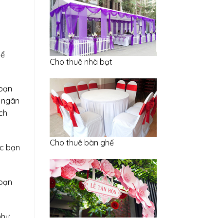
hể
Cho thuê nhà bạt
 bạn
i ngân
ạch
Cho thuê bàn ghế
 bạn
như