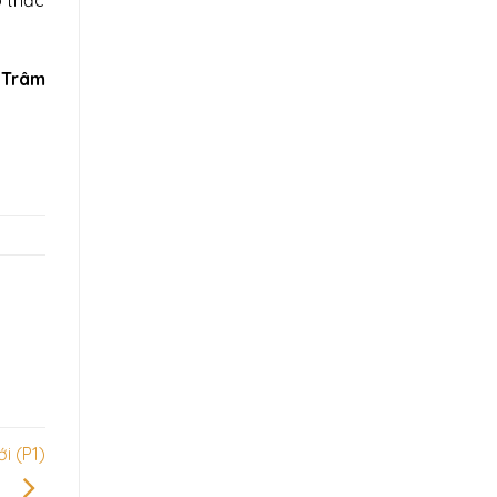
ó thắc
 Trâm
i (P1)