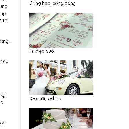
Cổng hoa, cổng bóng
cung
cấp
á tốt
ường,
In thiệp cưới
hiểu
 ký
Xe cưới, xe hoa
ục
hợp