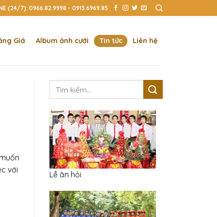
E (24/7): 0966.82.9998 - 0913.6969.85
ảng Giá
Album ảnh cưới
Tin tức
Liên hệ
Tìm
kiếm:
g muốn
c với
Lễ ăn hỏi