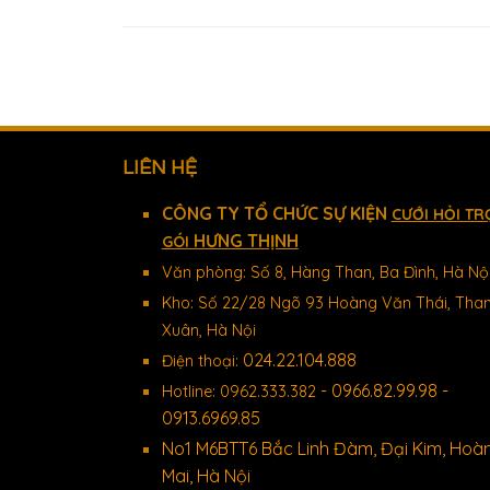
LIÊN HỆ
CÔNG TY TỔ CHỨC SỰ KIỆN
CƯỚI HỎI TR
HƯNG THỊNH
GÓI
Văn phòng: Số 8, Hàng Than, Ba Đình, Hà Nộ
Kho: Số 22/28 Ngõ 93 Hoàng Văn Thái, Tha
Xuân, Hà Nội
024.22.104.888
Điện thoại:
- 0966.82.99.98 -
Hotline: 0962.333.382
0913.6969.85
No1 M6BTT6 Bắc Linh Đàm, Đại Kim, Hoà
Mai, Hà Nội