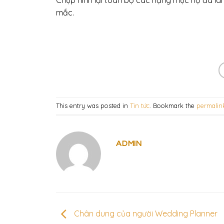
Chụp hình lại toàn bộ các hạng mục họ đã là
mắc.
This entry was posted in
Tin tức
. Bookmark the
permalin
ADMIN
Chân dung của người Wedding Planner