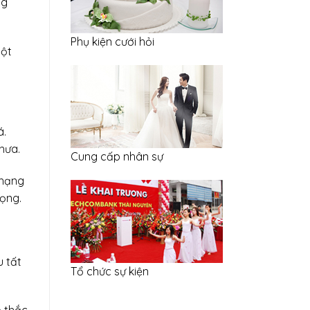
ng
Phụ kiện cưới hỏi
á.
hưa.
Cung cấp nhân sự
 hạng
rọng.
u tất
Tổ chức sự kiện