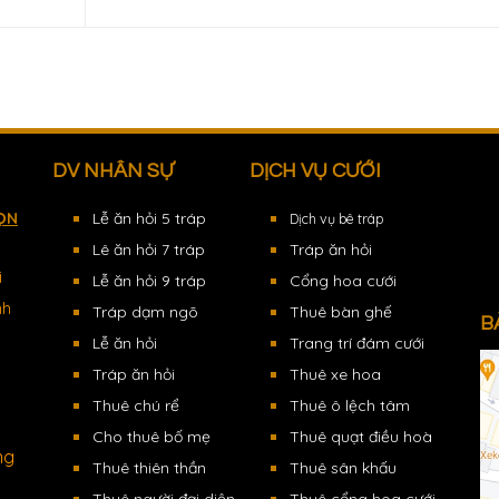
DV NHÂN SỰ
DỊCH VỤ CƯỚI
ỌN
Lễ ăn hỏi 5 tráp
Dịch vụ bê tráp
Lê ăn hỏi 7 tráp
Tráp ăn hỏi
i
Lễ ăn hỏi 9 tráp
Cổng hoa cưới
nh
Tráp dạm ngõ
Thuê bàn ghế
B
Lễ ăn hỏi
Trang trí đám cưới
Tráp ăn hỏi
Thuê xe hoa
Thuê chú rể
Thuê ô lệch tâm
Cho thuê bố mẹ
Thuê quạt điều hoà
ng
Thuê thiên thần
Thuê sân khấu
Thuê người đại diện
Thuê cổng hoa cưới