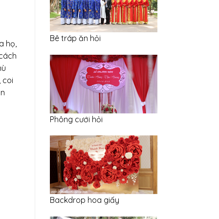
Bê tráp ăn hỏi
a họ,
 cách
hù
 coi
ạn
Phông cưới hỏi
Backdrop hoa giấy