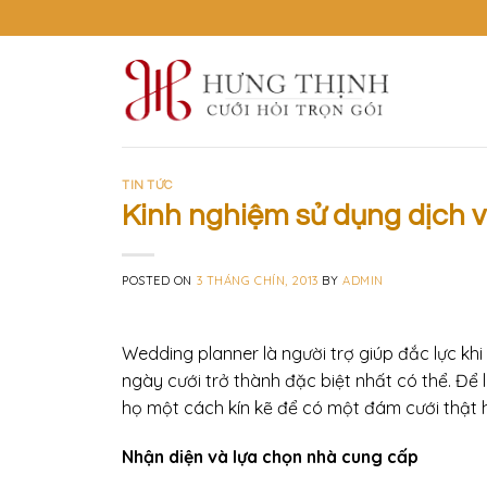
Skip
to
content
TIN TỨC
Kinh nghiệm sử dụng dịch 
POSTED ON
3 THÁNG CHÍN, 2013
BY
ADMIN
Wedding planner là người trợ giúp đắc lực k
ngày cưới trở thành đặc biệt nhất có thể. Để
họ một cách kín kẽ để có một đám cưới thật
Nhận diện và lựa chọn nhà cung cấp