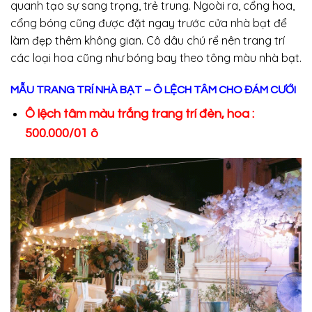
quanh tạo sự sang trọng, trẻ trung. Ngoài ra, cổng hoa,
cổng bóng cũng được đặt ngay trước cửa nhà bạt để
làm đẹp thêm không gian. Cô dâu chú rể nên trang trí
các loại hoa cũng như bóng bay theo tông màu nhà bạt.
MẪU TRANG TRÍ NHÀ BẠT – Ô LỆCH TÂM CHO ĐÁM CƯỚI
Ô lệch tâm màu trắng trang trí đèn, hoa :
500.000/01 ô