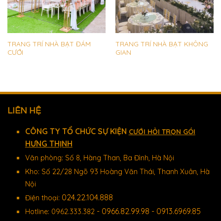
TRANG TRÍ NHÀ BẠT ĐÁM
TRANG TRÍ NHÀ BẠT KHÔNG
CƯỚI
GIAN
LIÊN HỆ
CÔNG TY TỔ CHỨC SỰ KIỆN
CƯỚI HỎI TRỌN GÓI
HƯNG THỊNH
Văn phòng: Số 8, Hàng Than, Ba Đình, Hà Nội
Kho: Số 22/28 Ngõ 93 Hoàng Văn Thái, Thanh Xuân, Hà
Nội
024.22.104.888
Điện thoại:
- 0966.82.99.98 - 0913.6969.85
Hotline: 0962.333.382