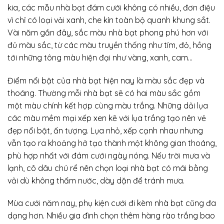
kia, các mẫu nhà bạt đám cưới không có nhiều, đơn điệu
vì chỉ có loại vải xanh, che kín toàn bộ quanh khung sắt.
Vài năm gần đây, sắc màu nhà bạt phong phú hơn với
đủ màu sắc, từ các màu truyền thống như tím, đỏ, hồng
tới những tông màu hiện đại như vàng, xanh, cam…
Điểm nổi bật của nhà bạt hiện nay là màu sắc đẹp và
thoáng. Thường mỗi nhà bạt sẽ có hai màu sắc gồm
một màu chính kết hợp cùng màu trắng. Những dải lụa
các màu mềm mại xếp xen kẽ với lụa trắng tạo nên vẻ
đẹp nổi bật, ấn tượng. Lụa nhỏ, xếp cạnh nhau nhưng
vẫn tạo ra khoảng hở tạo thành một không gian thoáng,
phù hợp nhất với đám cưới ngày nóng. Nếu trời mưa và
lạnh, cô dâu chú rể nên chọn loại nhà bạt có mái bằng
vải dù không thấm nước, dày dặn để tránh mưa.
Mùa cưới năm nay, phụ kiện cưới đi kèm nhà bạt cũng đa
dạng hơn. Nhiều gia đình chọn thêm hàng rào trắng bao