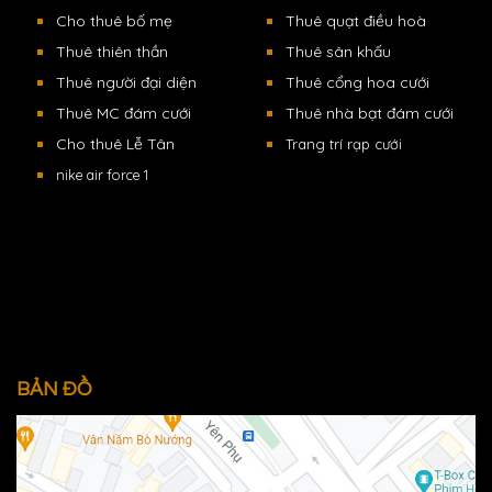
Cho thuê bố mẹ
Thuê quạt điều hoà
Thuê thiên thần
Thuê sân khấu
Thuê người đại diện
Thuê cổng hoa cưới
Thuê MC đám cưới
Thuê nhà bạt đám cưới
Cho thuê Lễ Tân
Trang trí rạp cưới
nike air force 1
BẢN ĐỒ