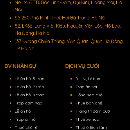
No1 M6BTT6 Bắc Linh Đàm, Đại Kim, Hoàng Mai, Hà
Nội
Số 250 Phố Minh Khai, Hai Bà Trưng, Hà Nội
82, LK6B, Làng Việt Kiều, Nguyễn Văn Lộc, Mộ Lao,
Hà Đông, Hà Nội
137 Đường Chiến Thắng, Văn Quán, Quận Hà Đông,
TP Hà Nội
DV NHÂN SỰ
DỊCH VỤ CƯỚI
Lễ ăn hỏi 5 tráp
Dịch vụ bê tráp
Lê ăn hỏi 7 tráp
Tráp ăn hỏi
Lễ ăn hỏi 9 tráp
Cổng hoa cưới
Tráp dạm ngõ
Thuê bàn ghế
Lễ ăn hỏi
Trang trí đám cưới
Tráp ăn hỏi
Thuê xe hoa
Thuê chú rể
Thuê ô lệch tâm