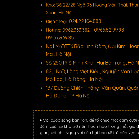
Kho: Số 22/28 Ngõ 93 Hoàng Văn Thái, Tha
Xuân, Hà Nội
024.22.104.888
Điện thoại:
- 0966.82.99.98 -
Hotline: 0962.333.382
0913.6969.85
No1 M6BTT6 Bắc Linh Đàm, Đại Kim, Hoà
Mai, Hà Nội
Số 250 Phố Minh Khai, Hai Bà Trưng, Hà N
82, LK6B, Làng Việt Kiều, Nguyễn Văn Lộc
Mộ Lao, Hà Đông, Hà Nội
137 Đường Chiến Thắng, Văn Quán, Quậ
Hà Đông, TP Hà Nội
♦ Với cuộc sống bận rộn, để tổ chức một đám cưới 
đám cưới sẽ khó trở nên hoàn hảo trong mắt gia đ
gian, chi phí. Ngày vui của hại bạn sẽ trở nên vẹn 