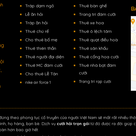
nh
Tráp dạm ngõ
Thuê bàn ghế
B
Lễ ăn hỏi
Trang trí đám cưới
Tráp ăn hỏi
Thuê xe hoa
Thuê chú rể
Thuê ô lệch tâm
Cho thuê bố mẹ
Thuê quạt điều hoà
ng
Thuê thiên thần
Thuê sân khấu
Thuê người đại diện
Thuê cổng hoa cưới
ội
Thuê MC đám cưới
Thuê nhà bạt đám
,
cưới
Cho thuê Lễ Tân
Trang trí rạp cưới
nike air force 1
n
đúng theo phong tục cổ truyền của người Việt Nam sẽ mất rất nhiều thờ
ình, họ hàng, bạn bè. Dịch vụ
cưới hỏi trọn gói
từ đó được ra đời giúp c
toàn hơn bao giờ hết.