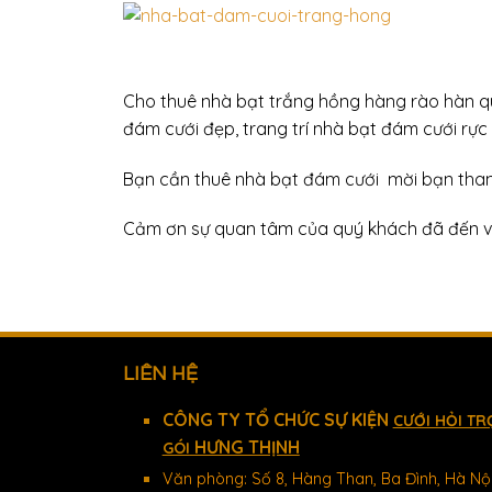
Cho thuê nhà bạt trắng hồng hàng rào hàn qu
đám cưới đẹp, trang trí nhà bạt đám cưới rực 
Bạn cần thuê nhà bạt đám cưới mời bạn tha
Cảm ơn sự quan tâm của quý khách đã đến v
LIÊN HỆ
CÔNG TY TỔ CHỨC SỰ KIỆN
CƯỚI HỎI TR
HƯNG THỊNH
GÓI
Văn phòng: Số 8, Hàng Than, Ba Đình, Hà Nộ