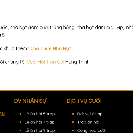
ốc, nhà bạt đám cưới trắng hồng, nhà bạt dám cưới vip, nh
rỡ.
m khảo thêm :
Cho Thuê Nhà Bạt
ới chúng tôi
Cưới Hỏi Trọn Gói
Hưng Thịnh.
DV NHÂN SỰ
DỊCH VỤ CƯỚI
ỌN
Lễ ăn hỏi 5 tráp
Dịch vụ bê tráp
Lê ăn hỏi 7 tráp
Tráp ăn hỏi
i
Lễ ăn hỏi 9 tráp
Cổng hoa cưới