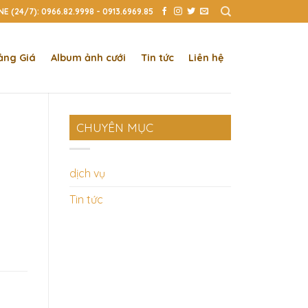
E (24/7): 0966.82.9998 - 0913.6969.85
ảng Giá
Album ảnh cưới
Tin tức
Liên hệ
CHUYÊN MỤC
dịch vụ
Tin tức