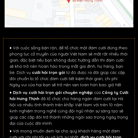
♦ Với cuộc sống bận rộn, để tổ chức một đám cưới đúng theo
phong tục cổ truyền của người Việt Nam sẽ mất rất nhiều thời
gian, đặc biệt nếu bạn không được hướng dẫn thì đám cưới
sẽ khó trở nên hoàn hảo trong mắt gia đình, họ hàng, bạn
bè. Dịch vụ
cưới hỏi trọn gói
từ đó được ra đời giúp các cặp
đôi chuẩn bị tổ chức đám cưới tiết kiệm thời gian, chi phí.
Ngày vui của hại bạn sẽ trở nên vẹn toàn hơn bao giờ hết.
♦
Dịch vụ cưới hỏi trọn gói chuyên nghiệp
của
Công ty Cưới
hỏi Hưng Thịnh
đã tổ chức cho hàng ngàn đám cưới tại Hà
Nội và nhiều tỉnh thành trên khắp Việt Nam với trên 10 năm
kinh nghiệm trong nghề cùng đội ngũ nhân sự sáng tạo sẽ
giúp các cặp đôi trở thành những ngôi sao trong ngày trọng
đại của cuộc đời mình.
♦ Với mong muốn đem lại cho quý khách hàng một đám
cưới với chi phí tối ưu và lịch sự nhất,
dịch vụ cưới hỏi trọn