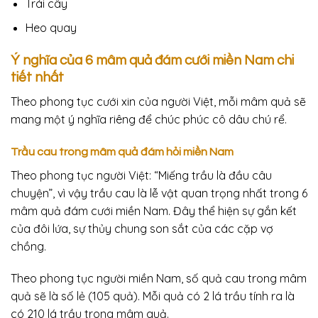
Trái cây
Heo quay
Ý nghĩa của 6 mâm quả đám cưới miền Nam chi
tiết nhất
Theo phong tục cưới xin của người Việt, mỗi mâm quả sẽ
mang một ý nghĩa riêng để chúc phúc cô dâu chú rể.
Trầu cau trong mâm quả đám hỏi miền Nam
Theo phong tục người Việt: “Miếng trầu là đầu câu
chuyện”, vì vậy trầu cau là lễ vật quan trọng nhất trong 6
mâm quả đám cưới miền Nam. Đây thể hiện sự gắn kết
của đôi lứa, sự thủy chung son sắt của các cặp vợ
chồng.
Theo phong tục người miền Nam, số quả cau trong mâm
quả sẽ là số lẻ (105 quả). Mỗi quả có 2 lá trầu tính ra là
có 210 lá trầu trong mâm quả.