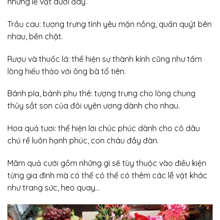
những lễ vật dưới đây.
Trầu cau: tượng trưng tình yêu mặn nồng, quấn quýt bên
nhau, bền chặt.
Rượu và thuốc lá: thể hiện sự thành kính cũng như tấm
lòng hiếu thảo với ông bà tổ tiên.
Bánh pía, bánh phu thê: tượng trưng cho lòng chung
thủy sắt son của đôi uyên ương dành cho nhau.
Hoa quả tươi: thể hiện lời chúc phúc dành cho cô dâu
chú rể luôn hạnh phúc, con cháu đầy đàn.
Mâm quả cưới gồm những gì sẽ tùy thuộc vào điều kiện
từng gia đình mà có thể có thể có thêm các lễ vật khác
như trang sức, heo quay…