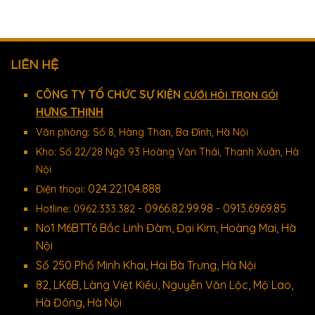
LIÊN HỆ
CÔNG TY TỔ CHỨC SỰ KIỆN
CƯỚI HỎI TRỌN GÓI
HƯNG THỊNH
Văn phòng: Số 8, Hàng Than, Ba Đình, Hà Nội
Kho: Số 22/28 Ngõ 93 Hoàng Văn Thái, Thanh Xuân, Hà
Nội
024.22.104.888
Điện thoại:
- 0966.82.99.98 - 0913.6969.85
Hotline: 0962.333.382
No1 M6BTT6 Bắc Linh Đàm, Đại Kim, Hoàng Mai, Hà
Nội
Số 250 Phố Minh Khai, Hai Bà Trưng, Hà Nội
82, LK6B, Làng Việt Kiều, Nguyễn Văn Lộc, Mộ Lao,
Hà Đông, Hà Nội