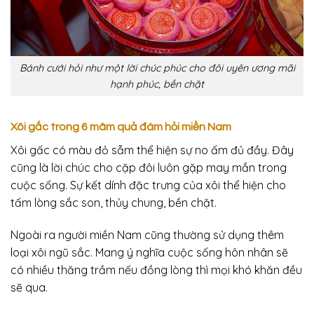
Bánh cưới hỏi như một lời chúc phúc cho đôi uyên ương mãi
hạnh phúc, bền chặt
Xôi gấc trong 6 mâm quả đám hỏi miền Nam
Xôi gấc có màu đỏ sẫm thể hiện sự no ấm đủ đầy. Đây
cũng là lời chúc cho cặp đôi luôn gặp may mắn trong
cuộc sống. Sự kết dính đặc trưng của xôi thể hiện cho
tấm lòng sắc son, thủy chung, bền chặt.
Ngoài ra người miền Nam cũng thường sử dụng thêm
loại xôi ngũ sắc. Mang ý nghĩa cuộc sống hôn nhân sẽ
có nhiều thăng trầm nếu đồng lòng thì mọi khó khăn đều
sẽ qua.