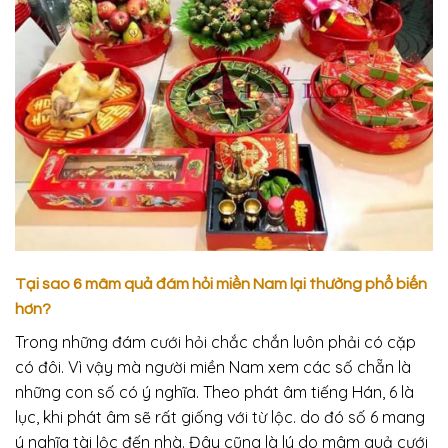
Tại sao 6 mâm quả đám hỏi miền Nam lại thường phổ biến
hơn?
Trong những đám cưới hỏi chắc chắn luôn phải có cặp
có đôi. Vì vậy mà người miền Nam xem các số chẵn là
những con số có ý nghĩa. Theo phát âm tiếng Hán, 6 là
lục, khi phát âm sẽ rất giống với từ lộc. do đó số 6 mang
ý nghĩa tài lộc đến nhà. Đây cũng là lý do mâm quả cưới