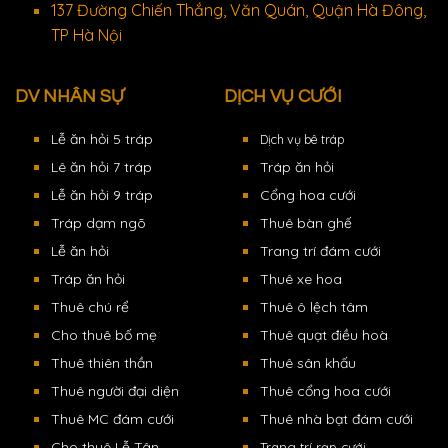
137 Đường Chiến Thắng, Văn Quán, Quận Hà Đông,
TP Hà Nội
DV NHÂN SỰ
DỊCH VỤ CƯỚI
Lễ ăn hỏi 5 tráp
Dịch vụ bê tráp
Lê ăn hỏi 7 tráp
Tráp ăn hỏi
Lễ ăn hỏi 9 tráp
Cổng hoa cưới
Tráp dạm ngõ
Thuê bàn ghế
Lễ ăn hỏi
Trang trí đám cưới
Tráp ăn hỏi
Thuê xe hoa
Thuê chú rể
Thuê ô lệch tâm
Cho thuê bố mẹ
Thuê quạt điều hoà
Thuê thiên thần
Thuê sân khấu
Thuê người đại diện
Thuê cổng hoa cưới
Thuê MC đám cưới
Thuê nhà bạt đám cưới
Cho thuê Lễ Tân
Trang trí rạp cưới