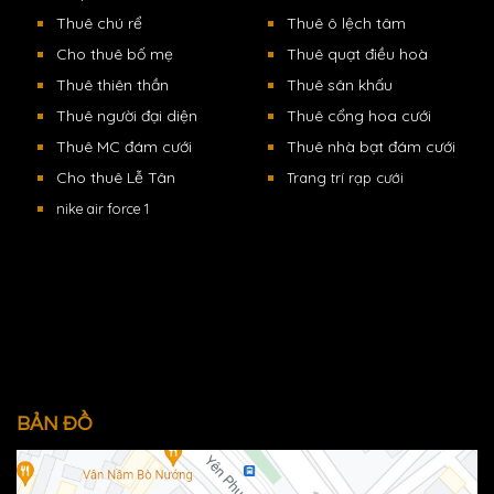
Thuê chú rể
Thuê ô lệch tâm
Cho thuê bố mẹ
Thuê quạt điều hoà
Thuê thiên thần
Thuê sân khấu
Thuê người đại diện
Thuê cổng hoa cưới
Thuê MC đám cưới
Thuê nhà bạt đám cưới
Cho thuê Lễ Tân
Trang trí rạp cưới
nike air force 1
BẢN ĐỒ