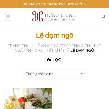
Skip
HOTLINE (24/7): 0966.82.9998 - 0913.6969.85
to
content
Lễ dạm ngõ
TRANG CHỦ
/
LỄ ĂN HỎI LÀ GÌ? Ý NGHĨA & THỦ TỤC
NGÀY ĂN HỎI CHI TIẾT NHẤT
/
LỄ DẠM NGÕ
LỌC