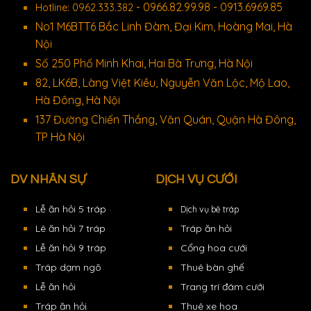
- 0966.82.99.98 - 0913.6969.85
Hotline: 0962.333.382
No1 M6BTT6 Bắc Linh Đàm, Đại Kim, Hoàng Mai, Hà
Nội
Số 250 Phố Minh Khai, Hai Bà Trưng, Hà Nội
82, LK6B, Làng Việt Kiều, Nguyễn Văn Lộc, Mộ Lao,
Hà Đông, Hà Nội
137 Đường Chiến Thắng, Văn Quán, Quận Hà Đông,
TP Hà Nội
DV NHÂN SỰ
DỊCH VỤ CƯỚI
Lễ ăn hỏi 5 tráp
Dịch vụ bê tráp
Lê ăn hỏi 7 tráp
Tráp ăn hỏi
Lễ ăn hỏi 9 tráp
Cổng hoa cưới
Tráp dạm ngõ
Thuê bàn ghế
Lễ ăn hỏi
Trang trí đám cưới
Tráp ăn hỏi
Thuê xe hoa