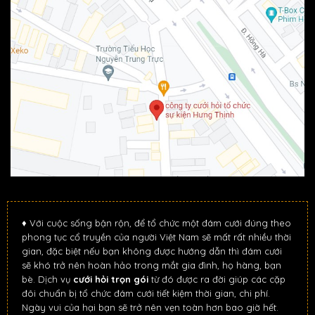
♦ Với cuộc sống bận rộn, để tổ chức một đám cưới đúng theo
phong tục cổ truyền của người Việt Nam sẽ mất rất nhiều thời
gian, đặc biệt nếu bạn không được hướng dẫn thì đám cưới
sẽ khó trở nên hoàn hảo trong mắt gia đình, họ hàng, bạn
bè. Dịch vụ
cưới hỏi trọn gói
từ đó được ra đời giúp các cặp
đôi chuẩn bị tổ chức đám cưới tiết kiệm thời gian, chi phí.
Ngày vui của hại bạn sẽ trở nên vẹn toàn hơn bao giờ hết.