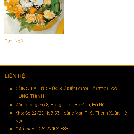
Dạm Ngõ
LIÊN HỆ
CÔNG TY TỔ CHỨC SỰ KIỆN
CƯỚI HỎI TRỌN GÓI
HƯNG THỊNH
Văn phòng: Số 8, Hàng Than, Ba Đình, Hà Nội
Kho: Số 22/28 Ngõ 93 Hoàng Văn Thái, Thanh Xuân, Hà
Nội
024.22.104.888
Điện thoại: