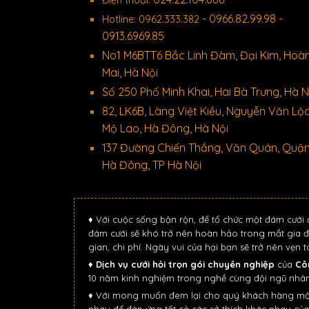
- 0966.82.99.98 -
Hotline: 0962.333.382
0913.6969.85
No1 M6BTT6 Bắc Linh Đàm, Đại Kim, Hoà
Mai, Hà Nội
Số 250 Phố Minh Khai, Hai Bà Trưng, Hà N
82, LK6B, Làng Việt Kiều, Nguyễn Văn Lộc
Mộ Lao, Hà Đông, Hà Nội
137 Đường Chiến Thắng, Văn Quán, Quậ
Hà Đông, TP Hà Nội
♦ Với cuộc sống bận rộn, để tổ chức một đám cưới 
đám cưới sẽ khó trở nên hoàn hảo trong mắt gia đ
gian, chi phí. Ngày vui của hại bạn sẽ trở nên vẹn 
♦
Dịch vụ cưới hỏi trọn gói chuyên nghiệp
của
Cô
10 năm kinh nghiệm trong nghề cùng đội ngũ nhân 
♦ Với mong muốn đem lại cho quý khách hàng một đá
nhau để đáp ứng tất cả các sở thích khác nhau của