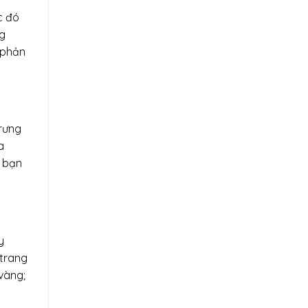
c đó
ng
ị phản
trưng
a
à bạn
y
 trang
vàng;