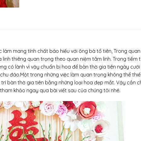
c làm mang tính chất báo hiếu với ông bà tổ tiên, Trong quan
à linh thiêng quan trọng theo quan niệm tâm linh. Trong tiềm 
êng có lành vì vậy chuẩn bị hoa để bàn thờ gia tiên ngày cưới 
chu đáo.Một trong những việc làm quan trọng không thể thi
g trí bàn thờ gia tiên bằng những loại hoa đẹp mắt. Vậy cần 
 tham khảo ngay qua bài viết sau của chúng tôi nhé.