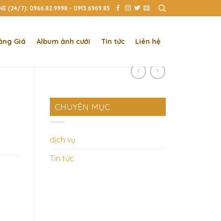
E (24/7): 0966.82.9998 - 0913.6969.85
ảng Giá
Album ảnh cưới
Tin tức
Liên hệ
CHUYÊN MỤC
dịch vụ
Tin tức