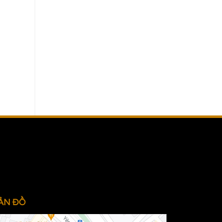
Cưới chồng tuổi Kim lâu có sao không
ẢN ĐỒ