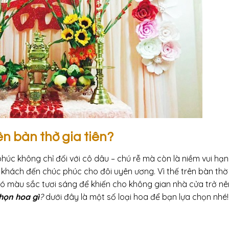
n bàn thờ gia tiên?
húc không chỉ đối với cô dâu – chú rễ mà còn là niềm vui hạ
khách đến chúc phúc cho đôi uyên ương. Vì thế trên bàn thờ
ó màu sắc tươi sáng để khiến cho không gian nhà cửa trở n
họn hoa gì
?
dưới đây là một số loại hoa để bạn lựa chọn nhé!