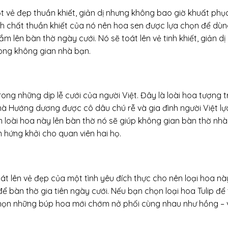
t vẻ đẹp thuần khiết, giản dị nhưng không bao giờ khuất phụ
tính chất thuần khiết của nó nên hoa sen được lựa chọn để dù
ắm lên bàn thờ ngày cưới. Nó sẽ toát lên vẻ tinh khiết, giản d
ong không gian nhà bạn.
ng những dịp lễ cưới của người Việt. Đây là loài hoa tượng 
mà Hướng dương được cô dâu chú rễ và gia đình người Việt lự
m loài hoa này lên bàn thờ nó sẽ giúp không gian bàn thờ nh
 hứng khởi cho quan viên hai họ.
t lên vẻ đẹp của một tình yêu đích thực cho nên loại hoa nà
ể bàn thờ gia tiên ngày cưới. Nếu bạn chọn loại hoa Tulip để
 chọn những búp hoa mới chớm nở phối cùng nhau như hồng – 