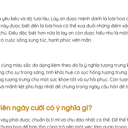
yêu kiều và độ tươi lâu, Lay ơn được mệnh danh là loài hoa 
 này được biết đến là loài hoa có thể xua đuổi những điềm xấ
ủ. Điều đặc biệt hơn nữa là lay ơn còn được hiểu như là một 
 có cuộc sống sung túc, hạnh phúc viên mãn.
u cùng màu sắc đa dạng kèm theo đó là ý nghĩa tượng trưng
g cho sự trong sáng, tinh khôi; huệ có sọc hồng tượng trưng
ng tượng trưng cho một sức khỏe tốt và sự hồi phục. Còn tượ
 và mãnh liệt phù hợp nhất để chưng trong ngày cầu hôn để t
tiên ngày cưới có ý nghĩa gì?
 vậy phải được chuẩn bị tỉ mĩ và chu đáo nhất có thể. Để thể 
iệc chưng hoa để bàn thờ cũng trở nên một việc làm quan trọng