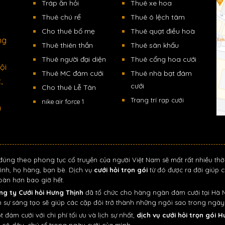
Tráp ăn hỏi
Thuê xe hoa
Thuê chú rể
Thuê ô lệch tâm
Cho thuê bố mẹ
Thuê quạt điều hoà
ng
Thuê thiên thần
Thuê sân khấu
Thuê người đại diện
Thuê cổng hoa cưới
ội
Thuê MC đám cưới
Thuê nhà bạt đám
,
cưới
Cho thuê Lễ Tân
Trang trí rạp cưới
nike air force 1
n
đúng theo phong tục cổ truyền của người Việt Nam sẽ mất rất nhiều thờ
ình, họ hàng, bạn bè. Dịch vụ
cưới hỏi trọn gói
từ đó được ra đời giúp c
toàn hơn bao giờ hết.
ng ty Cưới hỏi Hưng Thịnh
đã tổ chức cho hàng ngàn đám cưới tại Hà Nộ
sự sáng tạo sẽ giúp các cặp đôi trở thành những ngôi sao trong ngày 
m cưới với chi phí tối ưu và lịch sự nhất,
dịch vụ cưới hỏi trọn gói 
 cô dâu, chú rể trong ngày cưới của mình.