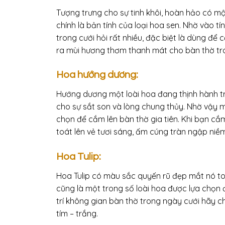
Tượng trưng cho sự tinh khôi, hoàn hảo có mộ
chính là bản tính của loại hoa sen. Nhờ vào 
trong cưới hỏi rất nhiều, đặc biệt là dùng để c
ra mùi hương thơm thanh mát cho bàn thờ tr
Hoa hướng dương:
Hướng dương một loài hoa đang thịnh hành tro
cho sự sắt son và lòng chung thủy. Nhờ vậy 
chọn để cắm lên bàn thờ gia tiên. Khi bạn cắ
toát lên vẻ tươi sáng, ấm cúng tràn ngập niềm
Hoa Tulip:
Hoa Tulip có màu sắc quyến rũ đẹp mắt nó toá
cũng là một trong số loài hoa được lựa chọn đ
trí không gian bàn thờ trong ngày cưới hãy
tím – trắng.