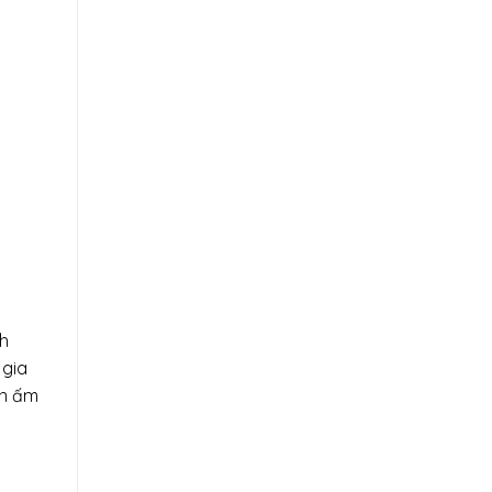
nh
 gia
ên ấm