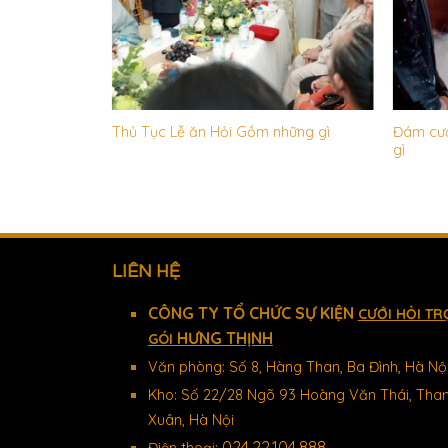
cách đeo nhẫn
Đám cướ
Thủ Tục Lễ ăn Hỏi Gồm những gì
gì
LIÊN HỆ
CÔNG TY TỔ CHỨC SỰ KIỆN
CƯỚI HỎI TR
HƯNG THỊNH
GÓI
Văn phòng: Số 8, Hàng Than, Ba Đình, Hà Nộ
Kho: Số 22/28 Ngõ 93 Hoàng Văn Thái, Tha
Xuân, Hà Nội
024.22.104.888
Điện thoại: