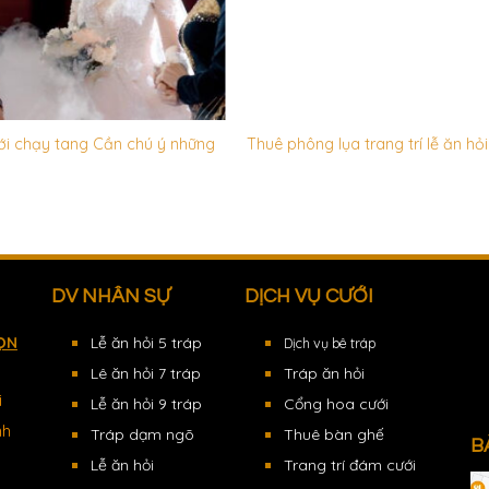
i chạy tang Cần chú ý những
Thuê phông lụa trang trí lễ ăn hỏi
DV NHÂN SỰ
DỊCH VỤ CƯỚI
ỌN
Lễ ăn hỏi 5 tráp
Dịch vụ bê tráp
Lê ăn hỏi 7 tráp
Tráp ăn hỏi
i
Lễ ăn hỏi 9 tráp
Cổng hoa cưới
nh
Tráp dạm ngõ
Thuê bàn ghế
B
Lễ ăn hỏi
Trang trí đám cưới