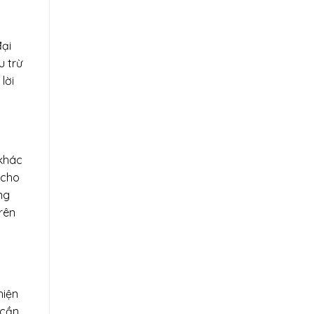
đại
u trừ
lời
 khác
 cho
ng
rên
hiện
 cần