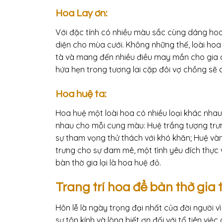
Hoa Lay ơn:
Với đặc tính có nhiều màu sắc cùng dáng hoa 
diện cho mùa cưới. Không những thế, loài hoa
tà và mang đến nhiều điều may mắn cho gia ch
hứa hẹn trong tương lai cặp đôi vợ chồng sẽ
Hoa huệ ta:
Hoa huệ một loài hoa có nhiều loại khác nha
nhau cho mỗi cung màu: Huệ trắng tượng trưn
sự tham vọng thử thách với khó khăn; Huệ và
trưng cho sự đam mê, một tình yêu đích thực
bàn thờ gia lại là hoa huệ đỏ.
Trang trí hoa để bàn thờ gia 
Hôn lễ là ngày trọng đại nhất của đời người vì
sự tôn kính và lòng biết ơn đối với tổ tiên v