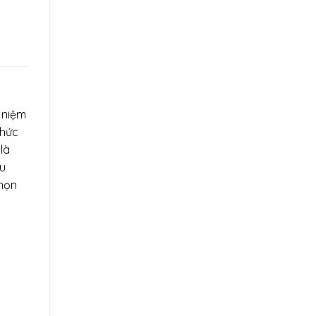
 niệm
thức
là
ếu
chọn